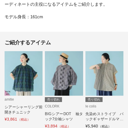
ーディネートの主役になるアイテムをご紹介します。
モデル身長：161cm
ご紹介するアイテム
amitie
売り切れ
売り切れ
COLORK
le colis
シアーシャーリング前
開きチュニック
BIGシアーDOT 袖タ
先染めストライプ バ
¥3,861
ック7分袖シャツ
ックギャザードルマン
シャツ
¥3,894
¥5,940