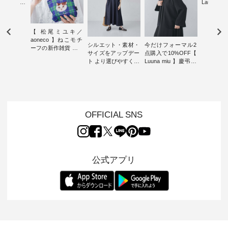
したアイテ
Laulu
タッフが気
ェックギ
のをピック
ート ・ ゆったりと
s
した着心
【 松尾ミユキ／
s NEW
日常着を
aoneco 】ねこモチ
L ] //
ナチュラ
シルエット・素材・
今だけフォーマル2
ーフの新作雑貨 ・ 8
7/26 -
ルブランド「
サイズをアップデー
点購入で10%OFF【
月8日の「世界猫の
/ ✨✨ナ
Laulu 
ト より選びやすく【
Luuna miu 】慶弔両
日」を前に、 愛らし
5周年記念
をまたい
D*g*y 】別注リブデ
用ノーカラージャケ
いネコモチーフのア
月より、
ェックス
ニムワンピース ・
ット ・ 身に纏うだ
イテムを特集。 ナチ
円（税込）以
登場。 真夏にうれし
心地よく着られるデ
けでほっとする着心
ュランでも人気の
いただいた
い涼やかさ
イリーウェアが人気
地を大切にした フォ
「m.m（松尾ミユ
人気イラス
先取りで
の 「D*g*y」 より、
ーマル服のオリジナ
キ）」と
ー、よしい
いた色合
毎年大人気のナチュ
ルブランド「 Luuna
OFFICIAL SNS
「aoneco」から、
ろさん
えたアイテ
ラン別注 リブデニム
miu 」から、 新たに
持っているだけで気
ochop2）
しくご紹
ワンピースが登場。
フォーマルジャケッ
分が上がる バッグや
し 【第2
モデル身長
シルエットや素材を
トが仲間入り。 ワン
雑貨をご紹介しま
ン柄コット
-------------
見直し、 さらに魅力
ピースとのバランス
す。 -------------------
をプレゼン
---- Lintu L
的になったアイテム
を考え、 丈感やシル
---------- 松尾ミユキ
にな
-------------
公式アプリ
を 詳しくご紹介いた
エット、着心地まで
-------------------------
 旅行や帰
タータン
します。 モデル身
丁寧に設計。 特別な
---- ■松尾ミユキ
ャーなど楽
ャザー
長：164cm / 着用サ
日を心地よく過ごせ
シアーバッグ
を計画され
¥9,900
イズ：PLUS ---------
る一着に仕上げまし
¥3,080（税込） ・
も多いかと
ッド系 ・
--------------------
た。 モデル身長：
Momo ・Leo ・
は、
[ 注文番
D*g*y -----------------
164cm ----------------
Maron ・Stella [ 注文
のこれから
263S-27183 ] --
------------ ■リブ使い
------------- Luuna
番号：EMW-263B-
な 涼し気
-------------
デニムワンピース
miu --------------------
31376 ] ■松尾ミユ
アップやワ
お買い物
¥9,680（税込） ・ネ
--------- ■【慶弔両
キ キャットヘアク