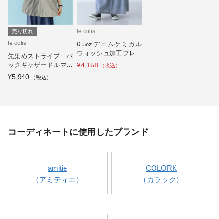
le colis
売り切れ
le colis
6.5ozデニムケミカル
ウォッシュ加工フレア
先染めストライプ バ
スカート
ックギャザードルマン
¥4,158
シャツ
¥5,940
コーディネートに使用したブランド
amitie
COLORK
（アミティエ）
（カラック）