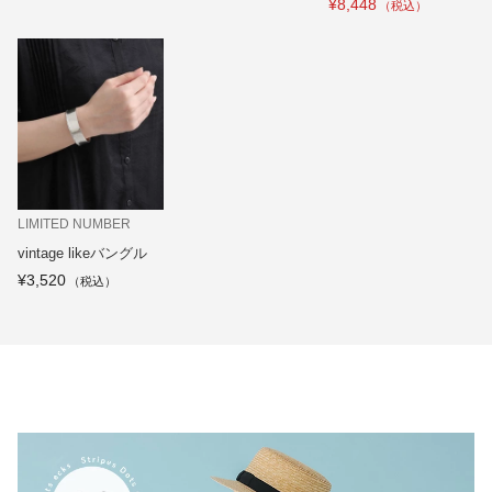
¥8,448
LIMITED NUMBER
vintage likeバングル
¥3,520