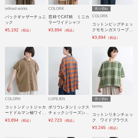
refined works
COLORK
売り切れ
COLORK
バックギャザーチュニ
窓枠でCAT柄 ミニカ
ック
ラーワイドシャツ
コットンビッグチェッ
¥5,192
¥3,894
クモモンガスリーブシ
ャツ
¥3,894
COLORK
LUPILIEN
売り切れ
kermu
コットンドットジャカ
ポリウレタンミックス
ードドルマン袖ワイド
チェックシリーズシャ
コットンリネンチェッ
シャツ
ツ
¥3,894
¥2,723
ク ワイドブラウス
¥3,245