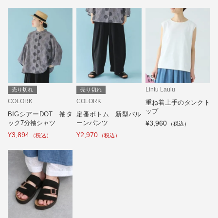
Lintu Laulu
売り切れ
売り切れ
COLORK
COLORK
重ね着上手のタンクト
ップ
BIGシアーDOT 袖タ
定番ボトム 新型バル
ック7分袖シャツ
ーンパンツ
¥3,960
¥3,894
¥2,970