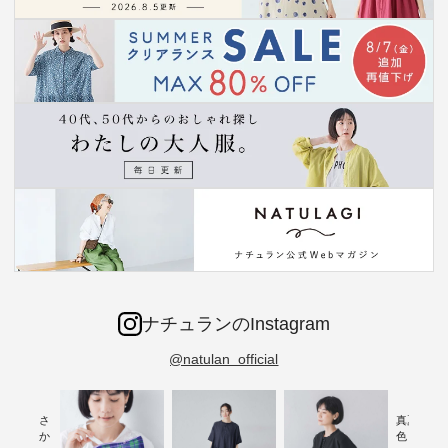
ナチュランのInstagram
@natulan_official
新着をおさ
真夏から
チュランか
色チェック