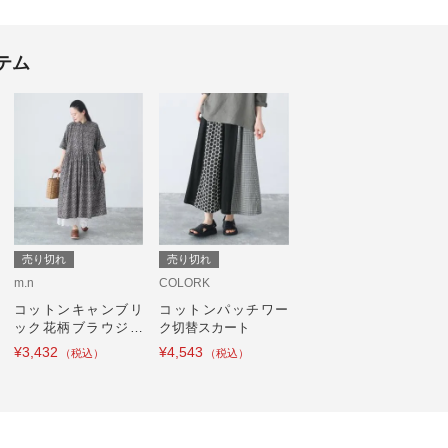
テム
売り切れ
売り切れ
m.n
COLORK
コットンキャンブリ
コットンパッチワー
ック花柄ブラウジン
ク切替スカート
グワンピース
¥3,432
¥4,543