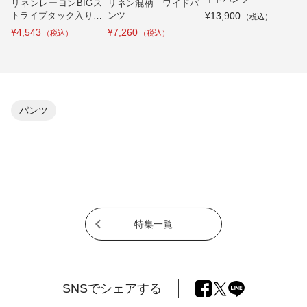
リネンレーヨンBIGス
リネン混柄 ワイドパ
トライプタック入りパ
ンツ
¥13,900
ンツ
¥4,543
¥7,260
パンツ
特集一覧
SNSでシェアする