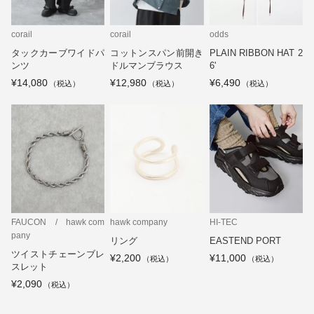
corail
corail
odds
タックカーブワイドパ
コットンスパン前開き
PLAIN RIBBON HAT 2
ンツ
ドルマンブラウス
6'
¥14,080
¥12,980
¥6,490
FAUCON / hawk com
hawk company
HI-TEC
pany
リング
EASTEND PORT
ツイストチェーンブレ
¥2,200
¥11,000
スレット
¥2,090