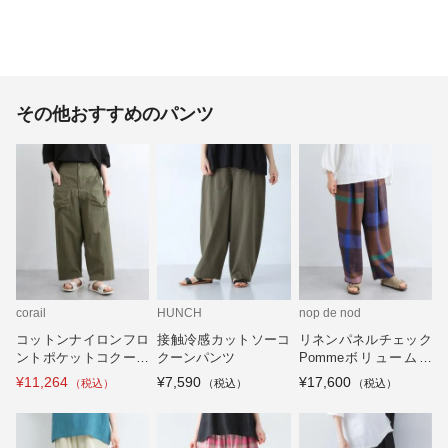
その他おすすめのパンツ
corail
HUNCH
nop de nod
コットンナイロンフロ
接触冷感カットソーコ
リネンパネルチェック
ントポケットコクーン
クーンパンツ
Pommeボリュームパ
パンツ
ンツ
¥11,264
¥7,590
¥17,600