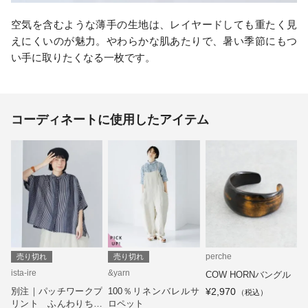
空気を含むような薄手の生地は、レイヤードしても重たく見
えにくいのが魅力。やわらかな肌あたりで、暑い季節にもつ
い手に取りたくなる一枚です。
コーディネートに使用したアイテム
perche
売り切れ
売り切れ
ista-ire
&yarn
COW HORNバングル
別注｜パッチワークプ
100％リネンバレルサ
¥2,970
リント ふんわりちび
ロペット