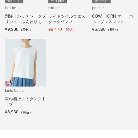
売り切れ
売り切れ
売り切れ
ista-ire
ista-ire
perche
別注｜パッチワークプ
ライトツイルウエスト
COW HORNオーバ
リント ふんわりちび
タックパンツ
ル・ブレスレット
襟ブラウス
¥9,900
¥8,470
¥5,390
Lintu Laulu
重ね着上手のタンクト
ップ
¥3,960