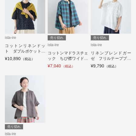
ista-ire
売り切れ
売り切れ
ista-ire
ista-ire
コットンリネンドッ
ト ダブルポケットち
コットンマドラスチェ
リネンブレンドガー
び襟シャツ
¥10,890
ック ちび襟ワイドシ
ゼ フリルテーププル
ャツ
オーバー
¥7,040
¥9,790
売り切れ
ista-ire