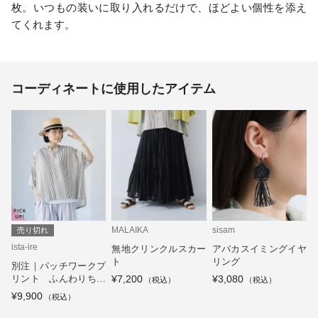
枚。いつもの装いに取り入れるだけで、ほどよい個性を添え
てくれます。
コーディネートに使用したアイテム
MALAIKA
sisam
売り切れ
ista-ire
無地クリンクルスカー
アバカスイミングイヤ
ト
リング
別注｜パッチワークプ
リント ふんわりちび
¥7,200
¥3,080
襟ブラウス
¥9,900