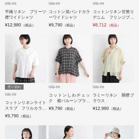
ista-ire
ista-ire
ista-ire
平織リネン プリーツ
コットン混バンドカラ
コットンリネン甘撚り
襟ワイドシャツ
ーワイドシャツ
デニム フリンジブラ
ウス
¥12,980
¥9,790
¥8,712
ista-ire
ista-ire
売り切れ
ista-ire
コットンしわチェッ
ラミーリネン 開襟ブ
ク 裾バルーンブラウ
ラウス
コットンリネンライト
ス
スラブ フリルカラー
¥9,790
¥12,980
ブラウス
¥9,790