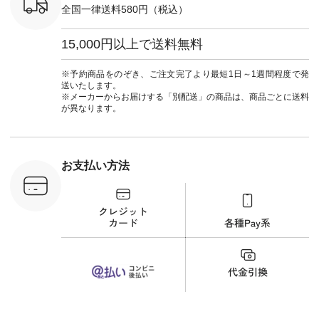
#夏コーデ
＜5～6枚目＞
ーマル #
全国一律送料580円（税込）
re #イスタイ
■&yarn ピンタック
#ワンピー
#natulan
ワンピース
葬祭 #Luu
ュラン
¥12,900（税込） [
ウナミウ 
15,000円以上で送料無料
ficial.
注文番号：MTO-
ルブランド #natu
263W-29752 ] ＜7～
#ナチ
8枚目＞ ■UNPLE ボ
#natulan_of
※予約商品をのぞき、ご注文完了より最短1日～1週間程度で発
ールカーゴイージー
送いたします。
パンツ ¥11,550（税
※メーカーからお届けする「別配送」の商品は、商品ごとに送料
込） [ 注文番号：
が異なります。
UNL-254P-18377 ]
＜9枚目＞ ■Lintu
Laulu 立体フラワー
刺繍ブラウス
¥8,800（税込） [ 注
お支払い方法
文番号：YCC-263T-
30689 ] ---------------
-------------- ▶️商品詳
細やお買い物は写真
のタグをタップ また
はプロフィール
（@natulan_official）
から 「ナチュラン」
のサイトにアクセス
して 注文番号や商品
名を検索してみてく
ださいね。 #lifewear
#fashion #natulan #