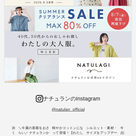
ナチュランのInstagram
@natulan_official
ー再入荷決
＼今週の新着をおさ
軽やかコットンにな
シルエット・素材・
今だけフ
-ire | よく
らい／ ナチュランか
って登場！【わたし
サイズをアップデー
点購入で1