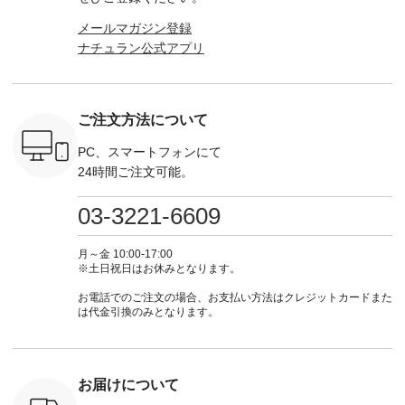
っと
ンピース、ブラウス
たはプロフィール
（@natulan_official）
ース ¥18
ネンのよく
などが新登場！ そし
（@natulan_official）
からどうぞ 「ナチュ
込） [ 
メールマガジン登録
パンツ
て、大人気「よくば
からどうぞ 「ナチュ
ラン」で 注文番号や
KOA-252W
ナチュラン公式アプリ
込） [ 注
りパンツ」予約販売
ラン」で 注文番号や
商品名を検索してみ
■【慶弔
R-262P-
がスタートしていま
商品名を検索してみ
てくださいね。
な日のボ
す♪ お見逃しなく！
てくださいね。
#lifewear #fashion
インワ
 お買
-------------------------
#lifewear #fashion
#natulan #今日のコ
¥18,70
真のタグを
---- 今週のご紹介ア
#natulan #今日のコ
ーデ #コーディネー
注文番号
ご注文方法について
たはプロフ
イテム ----------------
ーデ #コーディネー
ト #ファッション #
252W-22369 ] -
ール
------------- ＜1枚目
ト #ファッション #
ナチュラル #日々の
--------------
_official）
右・2枚目＞ ■ista-
ナチュラル #日々の
暮らし #暮らしを楽
お買い物
PC、スマートフォンにて
チュ
ire もっと選べるリ
暮らし #暮らしを楽
しむ #シンプルライ
グをタップ
24時間ご注文可能。
注文番号や
ネンのよくばりパン
しむ #シンプルライ
フ #シンプルコーデ
ロフ
検索してみ
ツ ¥9,900（税込） [
フ #シンプルコーデ
#大人女子 #ワンピ
（@natulan
さいね。
注文番号：IIR-262P-
#大人女子 #カーデ
ース #デニム #デニ
からどうぞ 「ナ
03-3221-6609
 #fashion
29223 ] ＜1枚目左・
ィガン #羽織り #シ
ムワンピ #別注 #夏
ラン」で 
n #今日のコ
3～4枚目＞ ■so コ
アーカーデ #コット
コーデ #D*g*y #ディ
商品名を
ーディネー
ットンリネンパナマ
ン #夏の羽織 #夏コ
ージーワイ #natulan
てくだ
月～金 10:00-17:00
ッション #
クロス 2wayTライ
ーデ #andyarn #アン
#ナチュラン
#lifewear
※土日祝日はお休みとなります。
 #日々の
ンブラウス
ドヤーン #オリジナ
#natulan_official.
#natula
暮らしを楽
¥7,590（税込） [ 注
ルブランド #natulan
ーデ #コ
お電話でのご注文の場合、お支払い方法はクレジットカードまた
ンプルライ
文番号：CSO-263T-
#ナチュラン
ト #ファ
は代金引換のみとなります。
プルコーデ
31348 ] コットンリ
#natulan_official.
ナチュラル
#パンツ #
ネンパナマクロス
暮らし #
ツ #よく
イージーテーパード
しむ #シ
 #テーパ
パンツ ¥7,590（税
フ #シン
 #限定カ
込） [ 注文番号：
#大人女子
お届けについて
荷 #15周
CSO-263P-31349 ]
マル #ブ