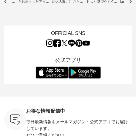
ツ】予約販
らお届けしたアイテ
の大人服。】 さらり
ト より選びやすく【
Luuna m
ムから スタッフが気
と涼し気なシアーカ
D*g*y 】別注リブデ
用ノーカ
もに大きな
になるものをピック
ーディガン ・ 人気
ニムワンピース ・
ット ・ 身に纏うだ
だき、 一
アップ👆 ・ [ This
のシアーカーディガ
心地よく着られるデ
けでほっ
は早々に完
week's NEW
ンが軽くて、 お手入
イリーウェアが人気
地を大切に
 15周年
ARRIVAL ] //
れも簡単なコットン
の 「D*g*y」 より、
ーマル服
くばりパン
2026/07/26 -
素材になりました。
毎年大人気のナチュ
ルブランド「
OFFICIAL SNS
2026/08/01 // ✨✨ナ
ほんのり透ける生地
ラン別注 リブデニム
miu 」か
き、 この
チュラン15周年記念
が、女性らしさを演
ワンピースが登場。
フォーマ
の再入荷が
✨✨ 8月より、
出し、 羽織るだけで
シルエットや素材を
トが仲間入り
。 今回
12,000円（税込）以
今年らしい装いに。
見直し、 さらに魅力
ピースと
10色のカ
上ご購入いただいた
レイヤードスタイル
的になったアイテム
を考え、 
公式アプリ
改めて詳し
お客様へ 人気イラス
が楽しめて、 季節の
を 詳しくご紹介いた
エット、
ます。 限
トレーター、よしい
変わり目に重宝する
します。 モデル身
丁寧に設計。 
を手に入れ
ちひろさん
アイテムです。 モデ
長：164cm / 着用サ
日を心地
だけのチャ
（@chocochop2）
ル身長：168cm -----
イズ：PLUS ---------
る一着に
ひこの機会
描き下ろし 【第2
------------------------
--------------------
た。 モデル身長：
なく！ ▼
弾】レモン柄コット
&yarn -----------------
D*g*y -----------------
164cm ----------------
荷したカラ
ンバッグをプレゼン
------------ ■コットン
------------ ■リブ使い
---------
色） ・コ
ト中です💓 8月にな
シアーVネックカー
デニムワンピース
miu --------
トマト ・
りました☀ 旅行や帰
ディガン ¥7,500（税
¥9,680（税込） ・ネ
--------- ■【慶弔両
モモ ・グ
省、レジャーなど楽
込） ・スモークブル
イビー ・ブラック [
用】ノー
ー ・スミ
しい予定を計画され
ー ・ブラック ・ネ
注文番号：DCO-
ーマルジ
お得な情報配信中
マメ ・レ
ている方も多いかと
イビー [ 注文番号：
264W-30707 ] -------
¥16,50
ルーベリー
思います🌿 今週は、
GRE-263T-30614 ] -
---------------------- ▶️
注文番号
毎日最新情報をメールマガジン・
公式アプリでお届け
----
暑さ本番のこれから
-------------------------
お買い物は写真のタ
262O-31095 
--------
にぴったりな 涼し気
--- ▶️ お買い物は写
グをタップ またはプ
弔両用】
しています。
-------------
なセットアップやワ
真のタグをタップ ま
ロフィール
ボタンフ
ぜひご登録ください。