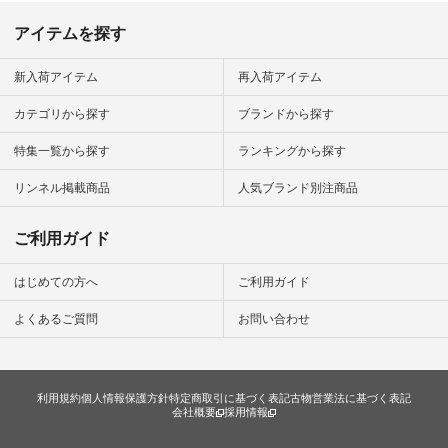
今日のコーデ #コー
ディネート #ファッ
アイテムを探す
ション #ナチュラル
#ナチュラン #日々
の暮らし #暮らしを
新入荷アイテム
再入荷アイテム
楽しむ #シンプルラ
イフ #シンプルコー
カテゴリから探す
ブランドから探す
デ #大人女子 #夏コ
ーデ #真夏コーデ #
暑さ対策 #コーデ #
特集一覧から探す
ランキングから探す
リネン
#natulan_official.
リンネル掲載商品
人気ブランド別注商品
ご利用ガイド
はじめての方へ
ご利用ガイド
よくあるご質問
お問い合わせ
利用規約
個人情報保護方針
特定商取引に基づく表記
古物営業法に基づく表記
会社概要
採用情報