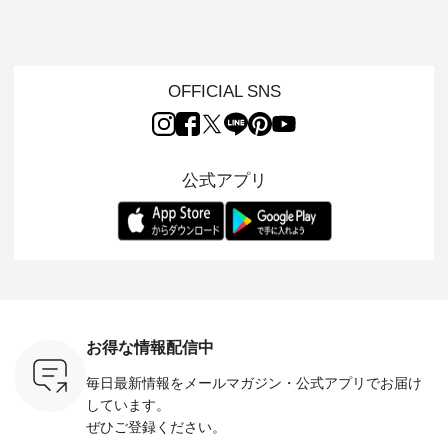
タッフが気
月8日の「世界猫の
D*g*y 】別注リブデ
用ノーカラージャケ
ェックギ
のをピック
日」を前に、 愛らし
ニムワンピース ・
ット ・ 身に纏うだ
ート ・ ゆったりと
s
いネコモチーフのア
心地よく着られるデ
けでほっとする着心
した着心
s NEW
イテムを特集。 ナチ
イリーウェアが人気
地を大切にした フォ
日常着を
L ] //
ュランでも人気の
の 「D*g*y」 より、
ーマル服のオリジナ
ナチュラ
7/26 -
「m.m（松尾ミユ
毎年大人気のナチュ
ルブランド「 Luuna
ルブランド「
OFFICIAL SNS
/ ✨✨ナ
キ）」と
ラン別注 リブデニム
miu 」から、 新たに
Laulu 
5周年記念
「aoneco」から、
ワンピースが登場。
フォーマルジャケッ
をまたい
月より、
持っているだけで気
シルエットや素材を
トが仲間入り。 ワン
ェックス
円（税込）以
分が上がる バッグや
見直し、 さらに魅力
ピースとのバランス
登場。 真夏にうれし
いただいた
雑貨をご紹介しま
的になったアイテム
を考え、 丈感やシル
い涼やかさ
公式アプリ
人気イラス
す。 -------------------
を 詳しくご紹介いた
エット、着心地まで
先取りで
ー、よしい
---------- 松尾ミユキ
します。 モデル身
丁寧に設計。 特別な
いた色合
ろさん
-------------------------
長：164cm / 着用サ
日を心地よく過ごせ
えたアイテ
ochop2）
---- ■松尾ミユキ
イズ：PLUS ---------
る一着に仕上げまし
しくご紹
し 【第2
シアーバッグ
--------------------
た。 モデル身長：
モデル身長
ン柄コット
¥3,080（税込） ・
D*g*y -----------------
164cm ----------------
-------------
をプレゼン
Momo ・Leo ・
------------ ■リブ使い
------------- Luuna
---- Lintu L
にな
Maron ・Stella [ 注文
デニムワンピース
miu --------------------
-------------
 旅行や帰
番号：EMW-263B-
¥9,680（税込） ・ネ
--------- ■【慶弔両
タータン
ャーなど楽
31376 ] ■松尾ミユ
イビー ・ブラック [
用】ノーカラーフォ
ャザー
を計画され
キ キャットヘアク
注文番号：DCO-
ーマルジャケット
¥9,900
お得な情報配信中
も多いかと
リップ ¥1,320（税
264W-30707 ] -------
¥16,500（税込） [
ッド系 ・
は、
込） ・Noisettes ・
---------------------- ▶️
注文番号：KOA-
[ 注文番
毎日最新情報をメールマガジン・
公式アプリでお届け
のこれから
Pepper ・Chloe [ 注
お買い物は写真のタ
262O-31095 ] ■【慶
263S-27183 ] --
な 涼し気
文番号：EMW-
グをタップ またはプ
弔両用】大切な日の
-------------
しています。
アップやワ
262A-31375 ] ■松尾
ロフィール
ボタンフレアワンピ
お買い物
ぜひご登録ください。
、ブラウス
ミユキ キャットハ
（@natulan_official）
ース ¥18,700（税
グをタップ