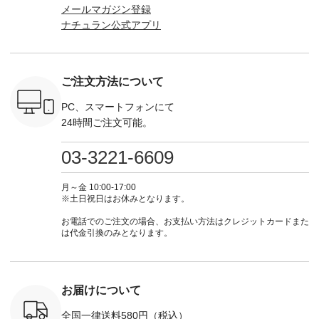
！ そし
ンドルマグ ¥
からどうぞ 「ナチュ
込） [ 注文番号：
ロフ
メールマガジン登録
気「よくば
¥1,650（税込） ・
ラン」で 注文番号や
KOA-252W-22368 ]
（@natulan
ナチュラン公式アプリ
」予約販売
Pumpkin ・Noisettes
商品名を検索してみ
■【慶弔両用】大切
からどうぞ 「ナ
トしていま
・Pepper ・Chloe [
てくださいね。
な日のボウタイAラ
ラン」で 
逃しなく！
注文番号：EMW-
#lifewear #fashion
インワンピース
商品名を
------------
262K-31378 ] --------
#natulan #今日のコ
¥18,700（税込） [
てくだ
---------------------
ーデ #コーディネー
注文番号：KOA-
#lifewear
ご注文方法について
----------
aoneco ---------------
ト #ファッション #
252W-22369 ] -------
#natula
枚目
-------------- ■がま口
ナチュラル #日々の
---------------------- ▶️
ーデ #コ
 ■ista-
ロングウォレット
暮らし #暮らしを楽
お買い物は写真のタ
ト #ファ
PC、スマートフォンにて
っと選べるリ
¥19,690（税込） ・
しむ #シンプルライ
グをタップ またはプ
ナチュラル
24時間ご注文可能。
くばりパン
グレージュ ・ブルー
フ #シンプルコーデ
ロフィール
暮らし #
0（税込） [
グリーン ・ミモザイ
#大人女子 #ワンピ
（@natulan_official）
しむ #シ
R-262P-
エロー ・シルエット
ース #デニム #デニ
からどうぞ 「ナチュ
フ #シン
03-3221-6609
ブルー [ 注文番号：
ムワンピ #別注 #夏
ラン」で 注文番号や
#大人女子
 ■so コ
NCO-262C-31607 ]
コーデ #D*g*y #ディ
商品名を検索してみ
ト #フレ
ネンパナマ
■がま口 ミニウォレ
ージーワイ #natulan
てくださいね。
#チェック
月～金 10:00-17:00
wayTライ
ット ¥9,790（税込）
#ナチュラン
#lifewear #fashion
タンチェッ
※土日祝日はお休みとなります。
ラウス
[ 注文番号：NCO-
#natulan_official.
#natulan #今日のコ
#夏コーデ 
税込） [ 注
242C-08057 ] ■ラテ
ーデ #コーディネー
Laulu 
お電話でのご注文の場合、お支払い方法はクレジットカードまた
O-263T-
ィストート
ト #ファッション #
ル #オリ
は代金引換のみとなります。
¥12,980（税込） [
ナチュラル #日々の
ンド #natulan #ナチ
マクロス
注文番号：NCO-
暮らし #暮らしを楽
ュ
テーパード
262B-31610 ] ■キー
しむ #シンプルライ
#natulan_of
,590（税
カバー ¥2,970（税
フ #シンプルコーデ
注文番号：
込） [ 注文番号：
#大人女子 #フォー
お届けについて
-31349 ]
NCO-222C-00150 ] -
マル #ブラックフォ
6枚目＞
-------------------------
ーマル #ジャケット
全国一律送料580円（税込）