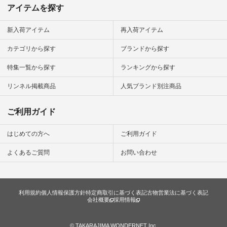
 #ファッ
アイテムを探す
ナチュラル
ン #日々
#暮らしを
新入荷アイテム
再入荷アイテム
シンプルラ
ンプルコー
カテゴリから探す
ブランドから探す
女子 #夏コ
夏コーデ #
#コーデ #
特集一覧から探す
ランキングから探す
ネン
ficial.
リンネル掲載商品
人気ブランド別注商品
ご利用ガイド
はじめての方へ
ご利用ガイド
よくあるご質問
お問い合わせ
利用規約
個人情報保護方針
特定商取引に基づく表記
古物営業法に基づく表記
会社概要
採用情報
© TAKARAJIMA WONDERNET Inc.