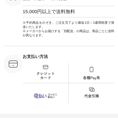
 ピンタック
--- ▶️ お買い物は写
#ワンピース #冠婚
ピース
真のタグをタップ ま
葬祭 #Luunamiu #ル
0（税込） [
たはプロフィール
ウナミウ #オリジナ
15,000円以上で送料無料
：MTO-
（@natulan_official）
ルブランド #natulan
] ＜7～
からどうぞ 「ナチュ
#ナチュラン
UNPLE ボ
ラン」で 注文番号や
#natulan_official.
※予約商品をのぞき、ご注文完了より最短1日～1週間程度で発
ゴイージー
商品名を検索してみ
送いたします。
1,550（税
てくださいね。
※メーカーからお届けする「別配送」の商品は、商品ごとに送料
注文番号：
#lifewear #fashion
が異なります。
-18377 ]
#natulan #今日のコ
■Lintu
ーデ #コーディネー
立体フラワー
ト #ファッション #
ラウス
ナチュラル #日々の
税込） [ 注
暮らし #暮らしを楽
お支払い方法
C-263T-
しむ #シンプルライ
フ #シンプルコーデ
商品詳
#大人女子 #猫 #猫グ
い物は写真
ッズ #世界猫の日 #
ップ また
バッグ #財布 #ポー
フィール
チ #マグカップ #猫
_official）
雑貨 #松尾ミユキ
チュラン」
#aoneco #アオネコ
にアクセス
#natulan #ナチュラ
番号や商品
ン #natulan_official.
してみてく
ar
#natulan #
デ #コー