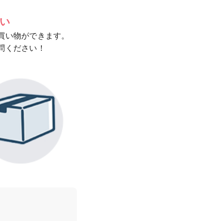
い​
買い物ができます。
問ください！