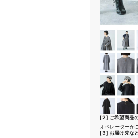
[２] ご希望商
オペレーターが
[３] お届け先