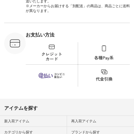
#natulan_official.
に、 ビスチェを重ね
ト #サロ
送いたします。
てトレンド感をプラ
ツ #ボー
※メーカーからお届けする「別配送」の商品は、商品ごとに送料
スしました。 --------
#夏コーデ #
が異なります。
--------------------- ③
#アン
スタッフ：uruma /
#natula
身長160cm ▼スタッ
ン #natulan_
フコメント カジュア
ルなイメージでした
お支払い方法
が、 きれいめにもマ
ッチするという意外
な一面を発見できま
した！ 腰周りが気に
なってスカートをは
くことが多いのです
が、 これなら自然に
体型もカバーしてく
れるので スカート派
の方にもおすすめし
たい一本です。 -----
------------------------
▶️商品詳細やお買い
物は写真のタグをタ
ップ またはプロフィ
アイテムを探す
ール
（@natulan_official）
から 「ナチュラン」
新入荷アイテム
再入荷アイテム
のサイトにアクセス
して 注文番号や商品
カテゴリから探す
ブランドから探す