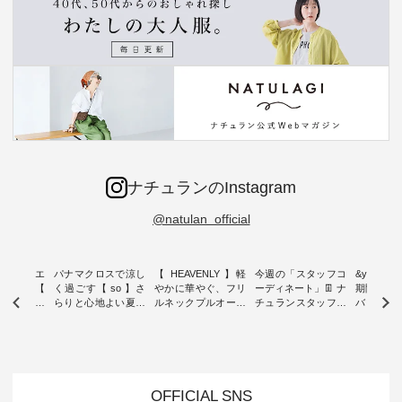
ナチュランのInstagram
@natulan_official
ーブシルエ
パナマクロスで涼し
【 HEAVENLY 】軽
今週の「スタッフコ
&yarn 9th
効いた【
く過ごす【 so 】さ
やかに華やぐ、フリ
ーディネート」👖 ナ
期間限定 
 】ボールカ
らりと心地よい夏コ
ルネックプルオーバ
チュランスタッフの
バー×サ
ジーパンツ
ーデ ・ 毎日の“とっ
ー ・ 天然素材を生
リアルなコーディネ
ット ・ ナチュラン
ても”になれる、 ス
かしたナチュラルス
ートをご紹介します
オリジナ
ルな服を提
タンダードな服を提
タイルで人気の
♪ 今回は、8/1に再入
「&yarn
NPLE 」
案する「so（エスオ
「HEAVENLY」か
荷し、 すでに残りわ
げさまで
やかなはき
ー）」。 今回は、独
ら、 新作プルオーバ
ずかとなっている大
えました。 「サ
れいなシル
特の凹凸と軽やかな
ーが届きました。 ほ
人気の ナチュラン
ットを着
OFFICIAL SNS