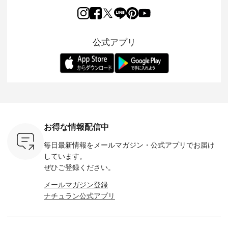
両立した、
風合いを持つ パナマ
んのり透け感のある
15周年記念アイテム
れど、 合
ーゴイージ
織で仕立てた、
涼やかな生地に、 ふ
「もっと選べるリネ
ナーが難
のご紹介。
2wayブラウスとイ
んわりとしたフリル
ンのよくばりパン
うお客様
るコットン
ージーテーパードパ
をあしらった襟元が
ツ」 をスタッフが着
えして、 
体的なフォ
ンツをご紹介しま
印象的。 シンプルな
用してみました🌿 身
ンサロペ
公式アプリ
、 カジュ
す。 コットンリネン
装いに、 さりげない
長ごとのサイズ感や
ダープル
らも大人ら
のさらりとした肌ざ
華やぎを添えてくれ
着用感など、 ぜひ参
セットでご
テムです。
わりで、 汗ばむ季節
る一枚です。 モデル
考にしてみてくださ
チュラル
：165cm
にも心地よく、 単品
身長：164cm --------
いね。 ＝＝＝＝＝＝
のサロペッ
------------
でもセットアップで
---------------------
＝＝＝＝＝
ルー・ピ
-----------
も楽しめる2つのア
HEAVENLY -----------
8/10（月）AM9:59ま
ックのプ
----- ■ボ
イテムです。 --------
------------------ ■チ
で🎫 ＼涼しいリネン
を組み合わ
ゴイージー
--------------------- so
ェックシャーリング
服ウィーク開催中⏰
6セット
1,550（税
-------------------------
フリルネックプルオ
／ 対象のリネン
す。 販売は8月10日
ーキ ・ブ
---- ■コットンリネ
ーバー ¥12,650（税
100％アイテムを合
までの期
ベージュ [
ンパナマクロス
込） ・ホワイト×ブ
計5,000円以上ご購
す。 ぜひ
お得な情報配信中
：UNL-
2wayTラインブラウ
ラック ・ネイビー
入いただくと 使える
覧ください。 
------
ス ¥7,590（税込）
・オフ [ 注文番号：
【送料無料】クーポ
身長：160c
毎日最新情報をメールマガジン・
公式アプリでお届け
-------- ▶️
・グレー ・タータン
DLW-263T-30714 ] --
ンをプレゼント中◎
-------------
は写真のタ
チェック ・ナチュラ
-------------------------
＝＝＝＝＝＝＝＝＝
---- &yarn 
しています。
 またはプ
ル ・チャコール [ 注
-- ▶️ お買い物は写真
＝＝ ▼今週の「スタ
---------------
ぜひご登録ください。
ィール
文番号：CSO-263T-
のタグをタップ また
ッフコーディネー
わず決ま
_official）
31348 ] ■コットンリ
はプロフィール
ト」着用アイテム ■
ーT×サロ
メールマガジン登録
チュ
ネンパナマクロス
（@natulan_official）
もっと選べるリネン
ト ¥19,
ナチュラン公式アプリ
注文番号や
イージーテーパード
からどうぞ 「ナチュ
のよくばりパンツ
＜8月10日 
検索してみ
パンツ ¥7,590（税
ラン」で 注文番号や
¥9,900（税込） ・モ
で上記【1
さいね。
込） ・グレー ・タ
商品名を検索してみ
モ ・コーヒー ・ク
タイムセ
 #fashion
ータンチェック ・ナ
てくださいね。
ロマメ [ 注文番号：
・ブルー