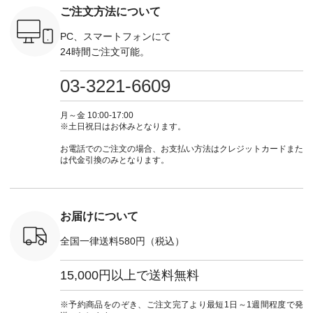
n #今日のコ
チュラル ・チャコー
#lifewear #fashion
IIR-262P-29223 ] ----
ル ・ピン
ご注文方法について
ーディネー
ル [ 注文番号：
#natulan #今日のコ
-------------------------
ラル ・ブ
ッション #
CSO-263P-31349 ] -
ーデ #コーディネー
①スタッフ：koishi /
チュラル 
 #日々の
-------------------------
ト #ファッション #
身長155cm ▼スタッ
ブラック 
PC、スマートフォンにて
暮らしを楽
--- ▶️ お買い物は写
ナチュラル #日々の
フコメント 上ほどよ
ブラック 
24時間ご注文可能。
ンプルライ
真のタグをタップ ま
暮らし #暮らしを楽
い厚みのリネンで軽
×ブラック
プルコーデ
たはプロフィール
しむ #シンプルライ
いのに透けないのは
号：MTO
 #パンツ
（@natulan_official）
フ #シンプルコーデ
嬉しいです。 暑い夏
31965 ] ---------------
03-3221-6609
カーゴパン
からどうぞ 「ナチュ
#大人女子 #シャツ #
もこれだったら涼し
-------------- ▶️
ゴパンツコ
ラン」で 注文番号や
シャツコーデ #フリ
く過ごせますね♪ ピ
い物は写
夏コーデ
商品名を検索してみ
ルシャツ #チェック
ンク×ピンクの組み
タップ ま
月～金 10:00-17:00
 #アンプル
てくださいね。
シャツ #チェックシ
合わせにしたかった
ィ
※土日祝日はお休みとなります。
n #ナチュラ
#lifewear #fashion
ャツコーデ #夏コー
ので、 ピンクのボー
（@natulan
official.
#natulan #今日のコ
デ #HEAVENLY #ヘ
ダーをシアーブラウ
からどうぞ 「ナ
お電話でのご注文の場合、お支払い方法はクレジットカードまた
ーデ #コーディネー
ブンリー #natulan #
スのインナーに合わ
ラン」で 
は代金引換のみとなります。
ト #ファッション #
ナチュラン
せてみました。 -----
商品名を
ナチュラル #日々の
#natulan_official.
------------------------
てくだ
暮らし #暮らしを楽
②スタッフ：sk / 身
#lifewear
しむ #シンプルライ
長150cm ▼スタッフ
#natula
フ #シンプルコーデ
コメント ウエストが
ーデ #コ
お届けについて
#大人女子 #ブラウ
ゴムでしっかりと留
ト #ファ
ス #パンツ #コット
まっているので、 安
ナチュラル
全国一律送料580円（税込）
ンリネン #パマナク
心してはくことがで
暮らし #
ロス #パマナ織り #
きます♪ ボトムスが
しむ #シ
セットアップ #涼コ
ちょっと暗い色味な
フ #シン
15,000円以上で送料無料
ーデ #夏コーデ #so
のでトップスは明る
#大人女子
#エスオー #natulan
い色を。 シンプルに
ットコーデ
#ナチュラン
なりすぎないよう
ーコーデ 
※予約商品をのぞき、ご注文完了より最短1日～1週間程度で発