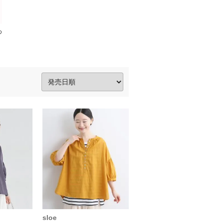
め
sloe