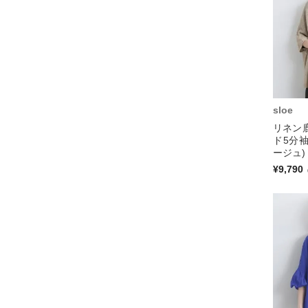
sloe
リネン鹿
ド5分
ージュ)
¥9,790