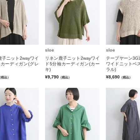
sloe
sloe
子ニット2wayワイ
リネン鹿子ニット2wayワイ
テープヤーン3G
袖カーディガン(グレ
ド5分袖カーディガン(カー
ワイドニットベス
キ)
ラル)
¥9,790
¥8,690
（税込）
（税込）
（税込）