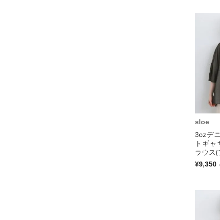
sloe
3oz
トギャ
ラウス(
¥9,350