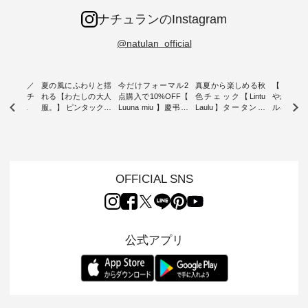
ナチュランのInstagram
@natulan_official
ミユキ／
夏の風にふわりと揺
今だけフォーマル2
真夏から楽しめる秋
【 HEAV
 】ねこモチ
れる【わたしの大人
点購入で10%OFF【
色チェック【Lintu
やかに華
雑貨 ・ 8
服。】 ピンタックワ
Luuna miu 】慶弔両
Laulu】タータンチ
ルネック
「世界猫の
ンピース ・ 軽やか
用ノーカラージャケ
ェックギャザースカ
ー ・ 天然素材を生
、 愛らし
なワンピーススタイ
ット ・ 身に纏うだ
ート ・ ゆったりと
かしたナ
チーフのア
ルを楽しめるのは、
けでほっとする着心
した着心地の大人の
タイル
。 ナチ
夏のおしゃれの醍醐
地を大切にした フォ
日常着を提案する、
「HEAV
も人気の
味。 今回ご紹介する
ーマル服のオリジナ
ナチュランオリジナ
ら、 新作
（松尾ミユ
のは 袖を通すだけで
ルブランド「 Luuna
ルブランド「 Lintu
ーが届きま
OFFICIAL SNS
」と
ちょっとひんやり、
miu 」から、 新たに
Laulu 」から、 季節
んのり透
co」から、
見た目にも涼し気な
フォーマルジャケッ
をまたいで穿けるチ
涼やかな生
るだけで気
ワンピース。 日常か
トが仲間入り。 ワン
ェックスカートが新
んわりと
 バッグや
ら夏休みのお出かけ
ピースとのバランス
登場。 真夏にうれし
をあしら
紹介しま
まで、 暑い夏にぴっ
を考え、 丈感やシル
い涼やかさと、 秋を
印象的。 
公式アプリ
たりの新作です。 モ
エット、着心地まで
先取りできる落ち着
装いに、 
-- 松尾ミユキ
デル身長：168cm --
丁寧に設計。 特別な
いた色合いを兼ね備
華やぎを
------------
-------------------------
日を心地よく過ごせ
えたアイテムを、 詳
る一枚です。 
-- &yarn --------------
る一着に仕上げまし
しくご紹介します。
身長：164cm ---
バッグ
--------------- ■ピン
た。 モデル身長：
モデル身長：164cm
-------------
（税込） ・
タックワンピース
164cm ----------------
-------------------------
HEAVENLY -
・Leo ・
¥12,900（税込） ・
------------- Luuna
---- Lintu Laulu -------
-------------