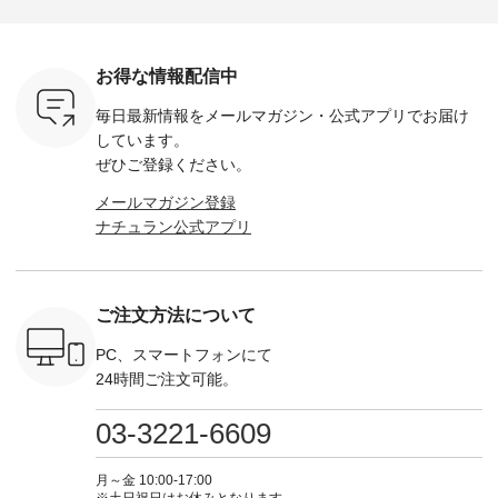
ella [ 注文
ホワイト ・スモーク
miu --------------------
---------------------- ■
ェックシ
-263B-
ブルー ・ネイビー [
--------- ■【慶弔両
タータンチェックギ
フリルネ
注文番号：MTO-
用】ノーカラーフォ
ャザースカート
ーバー ¥1
ットヘアク
263W-29752 ] -------
ーマルジャケット
¥9,900（税込） ・レ
込） ・ホ
お得な情報配信中
,320（税
---------------------- ▶️
¥16,500（税込） [
ッド系 ・グリーン系
ラック 
settes ・
お買い物は写真のタ
注文番号：KOA-
[ 注文番号：MTO-
・オフ [
毎日最新情報をメールマガジン・
公式アプリでお届け
Chloe [ 注
グをタップ またはプ
262O-31095 ] ■【慶
263S-27183 ] --------
DLW-263T-3
EMW-
ロフィール
弔両用】大切な日の
--------------------- ▶️
-------------
しています。
] ■松尾
（@natulan_official）
ボタンフレアワンピ
お買い物は写真のタ
-- ▶️ お買い物は写真
ぜひご登録ください。
キャットハ
からどうぞ 「ナチュ
ース ¥18,700（税
グをタップ またはプ
のタグをタ
マグ ¥
ラン」で 注文番号や
込） [ 注文番号：
ロフィール
はプロ
メールマガジン登録
（税込） ・
商品名を検索してみ
KOA-252W-22368 ]
（@natulan_official）
（@natulan
ナチュラン公式アプリ
Noisettes
てくださいね。
■【慶弔両用】大切
からどうぞ 「ナチュ
からどうぞ 「ナ
・Chloe [
#lifewear #fashion
な日のボウタイAラ
ラン」で 注文番号や
ラン」で 
：EMW-
#natulan #今日のコ
インワンピース
商品名を検索してみ
商品名を
------
ーデ #コーディネー
¥18,700（税込） [
てくださいね。
てくだ
--------
ト #ファッション #
注文番号：KOA-
#lifewear #fashion
#lifewear
ご注文方法について
-----------
ナチュラル #日々の
252W-22369 ] -------
#natulan #今日のコ
#natula
がま口
暮らし #暮らしを楽
---------------------- ▶️
ーデ #コーディネー
ーデ #コ
ォレット
しむ #シンプルライ
お買い物は写真のタ
ト #ファッション #
ト #ファ
PC、スマートフォンにて
0（税込） ・
フ #シンプルコーデ
グをタップ またはプ
ナチュラル #日々の
ナチュラル
24時間ご注文可能。
 ・ブルー
#大人女子 #ワンピ
ロフィール
暮らし #暮らしを楽
暮らし #
・ミモザイ
ース #ピンタック #
（@natulan_official）
しむ #シンプルライ
しむ #シ
シルエット
涼やか素材 #夏ワン
からどうぞ 「ナチュ
フ #シンプルコーデ
フ #シン
03-3221-6609
 注文番号：
ピ #夏コーデ
ラン」で 注文番号や
#大人女子 #スカー
#大人女子 
-31607 ]
#andyarn #アンドヤ
商品名を検索してみ
ト #フレアスカート
シャツコー
ミニウォレ
ーン #オリジナルブ
てくださいね。
#チェック柄 #ター
ルシャツ 
月～金 10:00-17:00
790（税込）
ランド #natulan #ナ
#lifewear #fashion
タンチェック #秋色
シャツ #
※土日祝日はお休みとなります。