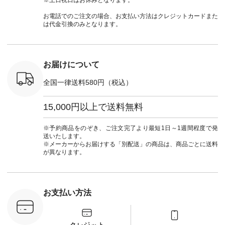
号：NCO-
チュラン
#natulan #今日のコ
#夏コーデ #Lintu
ャツコーデ
] ■ラテ
#natulan_official.
ーデ #コーディネー
Laulu #リントゥラウ
デ #HEAV
お電話でのご注文の場合、お支払い方法はクレジットカードまた
トート
ト #ファッション #
ル #オリジナルブラ
ブンリー #natulan #
は代金引換のみとなります。
0（税込） [
ナチュラル #日々の
ンド #natulan #ナチ
ナチ
：NCO-
暮らし #暮らしを楽
ュラン
#natulan_of
] ■キー
しむ #シンプルライ
#natulan_official.
,970（税
フ #シンプルコーデ
注文番号：
#大人女子 #フォー
お届けについて
00150 ] -
マル #ブラックフォ
------------
ーマル #ジャケット
全国一律送料580円（税込）
#ワンピース #冠婚
タップ ま
葬祭 #Luunamiu #ル
フィール
ウナミウ #オリジナ
15,000円以上で送料無料
_official）
ルブランド #natulan
チュ
#ナチュラン
注文番号や
#natulan_official.
※予約商品をのぞき、ご注文完了より最短1日～1週間程度で発
検索してみ
送いたします。
さいね。
※メーカーからお届けする「別配送」の商品は、商品ごとに送料
 #fashion
が異なります。
n #今日のコ
ーディネー
ッション #
 #日々の
暮らしを楽
お支払い方法
ンプルライ
プルコーデ
#猫 #猫グ
界猫の日 #