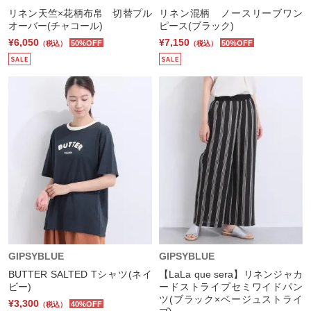
リネン天竺×花柄布帛 切替プル
リネン混柄 ノースリーブワン
オーバー(チャコール)
ピース(ブラック)
¥6,050
¥7,150
50%OFF
50%OFF
（税込）
（税込）
GIPSYBLUE
GIPSYBLUE
BUTTER SALTED Tシャツ(ネイ
【LaLa que sera】リネンジャカ
ビー)
ードストライプセミワイドパン
ツ(ブラック×ベージュストライ
¥3,300
40%OFF
（税込）