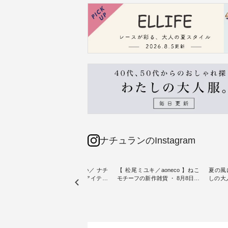
ナチュランのInstagram
sta-
＼今週の新着をおさらい／ ナチ
【 松尾ミユキ／aoneco 】ねこ
夏の風
予約販売
ュランからお届けしたアイテム
モチーフの新作雑貨 ・ 8月8日の
しの大
から スタッフが気になるものを
「世界猫の日」を前に、 愛らし
ピース ・ 軽やかなワ
一部カ
ピックアップ👆 ・ [ This week's
いネコモチーフのアイテムを特
タイル
 15周
NEW ARRIVAL ] // 2026/07/26 -
集。 ナチュランでも人気の
しゃれの醍醐
たく
2026/08/01 // ✨✨ナチュラン15周
「m.m（松尾ミユキ）」と
るのは
 この
年記念✨✨ 8月より、12,000円
「aoneco」から、 持っているだ
ひんや
しまし
（税込）以上ご購入いただいた
けで気分が上がる バッグや雑貨
ワンピース。 日