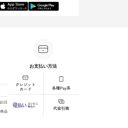
先取りで
しらった襟元が印象的。 シンプ
ッフが着用してみました🌿 身長
リネ
を兼ね備
ルな装いに、 さりげない華やぎ
ごとのサイズ感や着用感など、
ルオ
くご紹介
を添えてくれる一枚です。 モデ
ぜひ参考にしてみてください
ナチ
ル身長：164cm --------------------
ね。 ＝＝＝＝＝＝＝＝＝＝＝
ットに
ntu Laulu
--------- HEAVENLY ----------------
8/10（月）AM9:59まで🎫 ＼涼し
ック
------------- ■チェックシャーリン
いリネン服ウィーク開催中⏰／
せた
カート
グフリルネックプルオーバー
対象のリネン100％アイテムを合
す。 販売は8月10日までの期間
ド系 ・グ
¥12,650（税込） ・ホワイト×ブ
計5,000円以上ご購入いただくと
限定で
MTO-
ラック ・ネイビー ・オフ [ 注文
使える【送料無料】クーポンを
ださい。 
番号：DLW-263T-30714 ] --------
プレゼント中◎ ＝＝＝＝＝＝＝
160cm/164cm ---
--------------------- ▶️ お買い物は
＝＝＝＝ ▼今週の「スタッフコ
-------
ィール
写真のタグをタップ またはプロ
ーディネート」着用アイテム ■
----- ■【迷わず決まる】ボーダー
）からどうぞ
フィール（@natulan_official）か
もっと選べるリネンのよくばり
T×
番号や商
らどうぞ 「ナチュラン」で 注文
パンツ ¥9,900（税込） ・モモ
¥19
お支払い方法
ださい
番号や商品名を検索してみてく
・コーヒー ・クロマメ [ 注文番
AM9
ださいね。 #lifewear #fashion
号：IIR-262P-29223 ] -------------
イムセール
ィネート
#natulan #今日のコーデ #コーデ
---------------- ①スタッフ：koishi
チュラ
ラル #
ィネート #ファッション #ナチュ
/ 身長155cm ▼スタッフコメン
・ブラ
しむ #
ラル #日々の暮らし #暮らしを楽
ト 上ほどよい厚みのリネンで軽
ー×ブ
料
プルコー
しむ #シンプルライフ #シンプル
いのに透けないのは嬉しいで
・ブラ
#フレア
コーデ #大人女子 #シャツ #シャ
す。 暑い夏もこれだったら涼し
号：MTO-26
タータン
ツコーデ #フリルシャツ #チェッ
く過ごせますね♪ ピンク×ピンク
------------
短1日
Lintu
クシャツ #チェックシャツコー
の組み合わせにしたかったの
真のタ
 #オリジ
デ #夏コーデ #HEAVENLY #ヘブ
で、 ピンクのボーダーをシアー
ィール（@
の商品
ンリー #natulan #ナチュラン
ブラウスのインナーに合わせて
どうぞ 「ナチュラン」で 注文
#natulan_official.
みました。 --------------------------
号や
--- ②スタッフ：sk / 身長150cm
さいね。 #lifew
▼スタッフコメント ウエストが
#nat