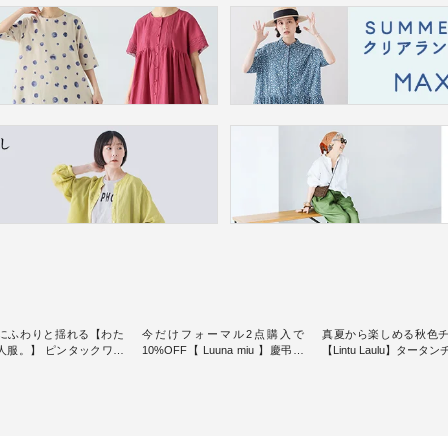
にふわりと揺れる【わた
今だけフォーマル2点購入で
真夏から楽しめる秋色
人服。】 ピンタックワン
10%OFF【 Luuna miu 】慶弔両
【Lintu Laulu】タータ
ンピースス
用ノーカラージャケット ・ 身に
ギャザースカート ・ ゆったりと
を楽しめるのは、 夏のお
纏うだけでほっとする着心地を
した着心地の大人の日
味。 今回ご紹介す
大切にした フォーマル服のオリ
案する、 ナチュランオ
 袖を通すだけでちょっと
ジナルブランド「 Luuna miu 」
ブランド「 Lintu Laulu
り、 見た目にも涼し気な
から、 新たにフォーマルジャケ
季節をまたいで穿ける
常から夏休みの
ットが仲間入り。 ワンピースと
スカートが新登場。 真夏にうれ