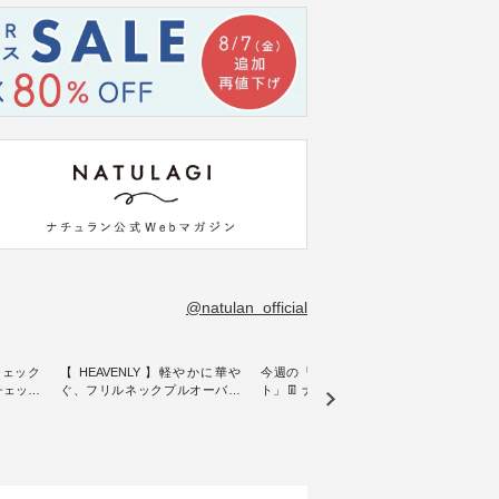
@natulan_official
チェック
【 HEAVENLY 】軽やかに華や
今週の「スタッフコーディネー
&yarn
ンチェック
ぐ、フリルネックプルオーバー
ト」👖 ナチュランスタッフのリ
プルオ
・ 天然素材を生かしたナチュラ
アルなコーディネートをご紹介
・ ナチュランオリジナルブラン
常着を提
ルスタイルで人気の
します♪ 今回は、8/1に再入荷
ド「&
リジナル
「HEAVENLY」から、 新作プル
し、 すでに残りわずかとなって
周年を迎
 」から、
オーバーが届きました。 ほんの
いる大人気の ナチュラン15周年
トを着
チェック
り透け感のある涼やかな生地
記念アイテム 「もっと選べるリ
るイ
に、 ふんわりとしたフリルをあ
ネンのよくばりパンツ」 をスタ
客様の