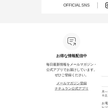
お客様へ 人気イラストレータ
をご紹介します。 -----------------
お出か
OFFICIAL SNS
介しま
ー、よしいちひろさん
------------ 松尾ミユキ -------------
りの新作で
（@chocochop2）描き下ろし
---------------- ■松尾ミユキ シア
168cm ----------------------
ひこの
【第2弾】レモン柄コットンバッ
ーバッグ ¥3,080（税込） ・
&yarn ---
グをプレゼント中です💓 8月に
Momo ・Leo ・Maron ・Stella [
ピン
） ・コ
なりました☀ 旅行や帰省、レジ
注文番号：EMW-263B-31376 ] ■
¥12,
ミ ・モ
ャーなど楽しい予定を計画され
松尾ミユキ キャットヘアクリ
スモー
スミレ
ている方も多いかと思います🌿
ップ ¥1,320（税込） ・Noisettes
文番号：MT
ブルーベ
今週は、暑さ本番のこれからに
・Pepper ・Chloe [ 注文番号：
------------
ぴったりな 涼し気なセットアッ
EMW-262A-31375 ] ■松尾ミユ
は写真
--------
プやワンピース、ブラウスなど
キ キャットハンドルマグ ¥
ロフィール
が新登場！ そして、大人気「よ
¥1,650（税込） ・Pumpkin ・
からどうぞ 「ナチュ
00（税
くばりパンツ」予約販売がスタ
Noisettes ・Pepper ・Chloe [ 注
文番号
ートしています♪ お見逃しな
文番号：EMW-262K-31378 ] -----
くださいね。 #life
お得な情報配信中
く！ ----------------------------- 今
------------------------ aoneco ------
#nat
グをタッ
週のご紹介アイテム ---------------
----------------------- ■がま口 ロン
ィネー
毎日最新情報をメールマガジン・
ィール
-------------- ＜1枚目右・2枚目＞
グウォレット ¥19,690（税込）
ラル 
からどうぞ
■ista-ire もっと選べるリネンの
・グレージュ ・ブルーグリーン
しむ 
公式アプリでお届けしています。
号や商
よくばりパンツ ¥9,900（税込）
・ミモザイエロー ・シルエット
コーデ 
ぜひご登録ください。
ださい
[ 注文番号：IIR-262P-29223 ] ＜
ブルー [ 注文番号：NCO-262C-
ピンタ
1枚目左・3～4枚目＞ ■so コッ
31607 ] ■がま口 ミニウォレット
ピ #夏
メールマガジン登録
ィネート
トンリネンパナマクロス
¥9,790（税込） [ 注文番号：
ヤーン
ナチュラン公式アプリ
ラル #
2wayTラインブラウス
NCO-242C-08057 ] ■ラティスト
#na
月～金
しむ #
¥7,590（税込） [ 注文番号：
ート ¥12,980（税込） [ 注文番
#natulan
※土
ルコー
CSO-263T-31348 ] コットンリネ
号：NCO-262B-31610 ] ■キーカ
リネンパ
ンパナマクロス イージーテー
バー ¥2,970（税込） [ 注文番
お電
テーパー
パードパンツ ¥7,590（税込） [
号：NCO-222C-00150 ] ----------
レジ
#再入荷
注文番号：CSO-263P-31349 ] ＜
------------------- ▶️ お買い物は写