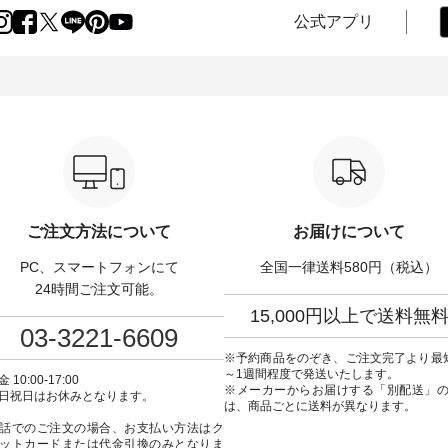
けまで、 暑い夏にぴった
のバランスを考え、 丈感やシル
しい涼やかさと、 秋を
公式アプリ
す。 モデル身長：
エット、着心地まで丁寧に設
きる落ち着いた色合い
-------
計。 特別な日を心地よく過ごせ
えたアイテムを、 詳し
-------------------------- ■
る一着に仕上げました。 モデル
します。 モデル身長：164cm ---
タックワンピース
身長：164cm -----------------------
-------------------------- Li
900（税込） ・ホワイト ・
------ Luuna miu --------------------
----------------------------- ■タータ
クブルー ・ネイビー [ 注
--------- ■【慶弔両用】ノーカラ
ンチェックギャザース
O-263W-29752 ] ----
ーフォーマルジャケット
¥9,900（税込） ・レッ
------------- ▶️ お買い物
¥16,500（税込） [ 注文番号：
リーン系 [ 注文番号：
のタグをタップ またはプ
KOA-262O-31095 ] ■【慶弔両
263S-27183 ] -----------------------
（@natulan_official）
用】大切な日のボタンフレアワ
------ ▶️ お買い物は写真のタグを
ラン」で 注
ンピース ¥18,700（税込） [ 注文
タップ またはプロフ
や商品名を検索してみて
番号：KOA-252W-22368 ] ■【慶
（@natulan_official
wear #fashion
弔両用】大切な日のボウタイAラ
「ナチュラン」で 注文
ご注文方法について
お届けについて
ulan #今日のコーデ #コーデ
インワンピース ¥18,700（税
品名を検索してみてく
ト #ファッション #ナチュ
込） [ 注文番号：KOA-252W-
ね。 #lifewear #fashion #natulan
PC、スマートフォンにて
全国一律送料580円（税込）
#日々の暮らし #暮らしを楽
22369 ] -----------------------------
#今日のコーデ #コーデ
#シンプルライフ #シンプル
▶️ お買い物は写真のタグをタッ
#ファッション #ナチュ
24時間ご注文可能。
#大人女子 #ワンピース #
プ またはプロフィール
日々の暮らし #暮らしを楽
15,000円以上で送料無
ック #涼やか素材 #夏ワン
（@natulan_official）からどうぞ
シンプルライフ #シン
03-3221-6609
コーデ #andyarn #アンド
「ナチュラン」で 注文番号や商
デ #大人女子 #スカート 
 #オリジナルブランド
品名を検索してみてください
スカート #チェック柄 #
※予約商品をのぞき、ご注文完了より最
tulan #ナチュラン
ね。 #lifewear #fashion #natulan
チェック #秋色 #夏コーデ #
～1週間程度で発送いたします。
 10:00-17:00
_official.
#今日のコーデ #コーディネート
Laulu #リントゥラウル
※メーカーからお届けする「別配送」
日祝日はお休みとなります。
#ファッション #ナチュラル #
ナルブランド #natulan #ナチュ
は、商品ごとに送料が異なります。
日々の暮らし #暮らしを楽しむ #
ラン #natulan_official.
話でのご注文の場合、お支払い方法はク
シンプルライフ #シンプルコー
ットカードまたは代金引換のみとなりま
デ #大人女子 #フォーマル #ブラ