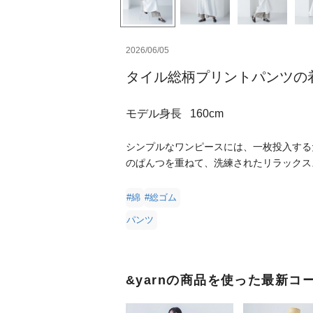
2026/06/05
タイル総柄プリントパンツの
モデル身長
160cm
シンプルなワンピースには、一枚投入する
のぱんつを重ねて、洗練されたリラックス
#綿
#総ゴム
パンツ
&yarnの商品を使った最新コ