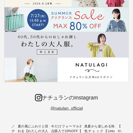
ナチュランのInstagram
@natulan_official
ミユキ／
夏の風にふわりと揺
今だけフォーマル2
真夏から楽しめる秋
【 HEAV
 】ねこモチ
れる【わたしの大人
点購入で10%OFF【
色チェック【Lintu
やかに華