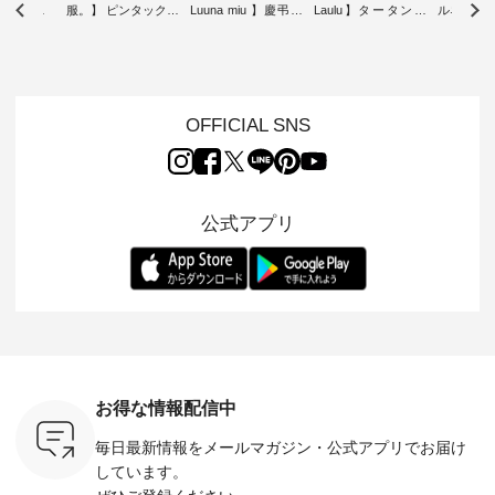
雑貨 ・ 8
服。】 ピンタックワ
Luuna miu 】慶弔両
Laulu】タータンチ
ルネック
「世界猫の
ンピース ・ 軽やか
用ノーカラージャケ
ェックギャザースカ
ー ・ 天然素材を生
、 愛らし
なワンピーススタイ
ット ・ 身に纏うだ
ート ・ ゆったりと
かしたナ
チーフのア
ルを楽しめるのは、
けでほっとする着心
した着心地の大人の
タイル
。 ナチ
夏のおしゃれの醍醐
地を大切にした フォ
日常着を提案する、
「HEAV
も人気の
味。 今回ご紹介する
ーマル服のオリジナ
ナチュランオリジナ
ら、 新作
（松尾ミユ
のは 袖を通すだけで
ルブランド「 Luuna
ルブランド「 Lintu
ーが届きま
OFFICIAL SNS
」と
ちょっとひんやり、
miu 」から、 新たに
Laulu 」から、 季節
んのり透
co」から、
見た目にも涼し気な
フォーマルジャケッ
をまたいで穿けるチ
涼やかな生
るだけで気
ワンピース。 日常か
トが仲間入り。 ワン
ェックスカートが新
んわりと
 バッグや
ら夏休みのお出かけ
ピースとのバランス
登場。 真夏にうれし
をあしら
紹介しま
まで、 暑い夏にぴっ
を考え、 丈感やシル
い涼やかさと、 秋を
印象的。 
公式アプリ
たりの新作です。 モ
エット、着心地まで
先取りできる落ち着
装いに、 
-- 松尾ミユキ
デル身長：168cm --
丁寧に設計。 特別な
いた色合いを兼ね備
華やぎを
------------
-------------------------
日を心地よく過ごせ
えたアイテムを、 詳
る一枚です。 
-- &yarn --------------
る一着に仕上げまし
しくご紹介します。
身長：164cm ---
バッグ
--------------- ■ピン
た。 モデル身長：
モデル身長：164cm
-------------
（税込） ・
タックワンピース
164cm ----------------
-------------------------
HEAVENLY -
・Leo ・
¥12,900（税込） ・
------------- Luuna
---- Lintu Laulu -------
-------------
ella [ 注文
ホワイト ・スモーク
miu --------------------
---------------------- ■
ェックシ
-263B-
ブルー ・ネイビー [
--------- ■【慶弔両
タータンチェックギ
フリルネ
注文番号：MTO-
用】ノーカラーフォ
ャザースカート
ーバー ¥1
ットヘアク
263W-29752 ] -------
ーマルジャケット
¥9,900（税込） ・レ
込） ・ホ
お得な情報配信中
,320（税
---------------------- ▶️
¥16,500（税込） [
ッド系 ・グリーン系
ラック 
settes ・
お買い物は写真のタ
注文番号：KOA-
[ 注文番号：MTO-
・オフ [
毎日最新情報をメールマガジン・
公式アプリでお届け
Chloe [ 注
グをタップ またはプ
262O-31095 ] ■【慶
263S-27183 ] --------
DLW-263T-3
EMW-
ロフィール
弔両用】大切な日の
--------------------- ▶️
-------------
しています。
] ■松尾
（@natulan_official）
ボタンフレアワンピ
お買い物は写真のタ
-- ▶️ お買い物は写真