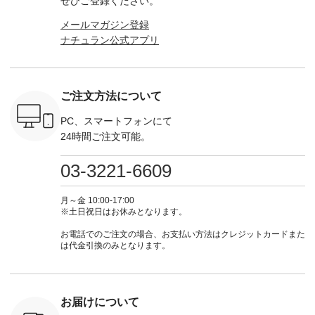
ぜひご登録ください。
キャットハ
からどうぞ 「ナチュ
ース ¥18,700（税
グをタップ またはプ
のタグをタ
マグ ¥
ラン」で 注文番号や
込） [ 注文番号：
ロフィール
はプロ
メールマガジン登録
（税込） ・
商品名を検索してみ
KOA-252W-22368 ]
（@natulan_official）
（@natulan
ナチュラン公式アプリ
Noisettes
てくださいね。
■【慶弔両用】大切
からどうぞ 「ナチュ
からどうぞ 「ナ
・Chloe [
#lifewear #fashion
な日のボウタイAラ
ラン」で 注文番号や
ラン」で 
：EMW-
#natulan #今日のコ
インワンピース
商品名を検索してみ
商品名を
------
ーデ #コーディネー
¥18,700（税込） [
てくださいね。
てくだ
--------
ト #ファッション #
注文番号：KOA-
#lifewear #fashion
#lifewear
ご注文方法について
-----------
ナチュラル #日々の
252W-22369 ] -------
#natulan #今日のコ
#natula
がま口
暮らし #暮らしを楽
---------------------- ▶️
ーデ #コーディネー
ーデ #コ
ォレット
しむ #シンプルライ
お買い物は写真のタ
ト #ファッション #
ト #ファ
PC、スマートフォンにて
0（税込） ・
フ #シンプルコーデ
グをタップ またはプ
ナチュラル #日々の
ナチュラル
24時間ご注文可能。
 ・ブルー
#大人女子 #ワンピ
ロフィール
暮らし #暮らしを楽
暮らし #
・ミモザイ
ース #ピンタック #
（@natulan_official）
しむ #シンプルライ
しむ #シ
シルエット
涼やか素材 #夏ワン
からどうぞ 「ナチュ
フ #シンプルコーデ
フ #シン
03-3221-6609
 注文番号：
ピ #夏コーデ
ラン」で 注文番号や
#大人女子 #スカー
#大人女子 
-31607 ]
#andyarn #アンドヤ
商品名を検索してみ
ト #フレアスカート
シャツコー
ミニウォレ
ーン #オリジナルブ
てくださいね。
#チェック柄 #ター
ルシャツ 
月～金 10:00-17:00
790（税込）
ランド #natulan #ナ
#lifewear #fashion
タンチェック #秋色
シャツ #
※土日祝日はお休みとなります。
号：NCO-
チュラン
#natulan #今日のコ
#夏コーデ #Lintu
ャツコーデ
] ■ラテ
#natulan_official.
ーデ #コーディネー
Laulu #リントゥラウ
デ #HEAV
お電話でのご注文の場合、お支払い方法はクレジットカードまた
トート
ト #ファッション #
ル #オリジナルブラ
ブンリー #natulan #
は代金引換のみとなります。
0（税込） [
ナチュラル #日々の
ンド #natulan #ナチ
ナチ
：NCO-
暮らし #暮らしを楽
ュラン
#natulan_of
] ■キー
しむ #シンプルライ
#natulan_official.
,970（税
フ #シンプルコーデ
注文番号：
#大人女子 #フォー
お届けについて
00150 ] -
マル #ブラックフォ