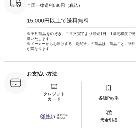
------------
ーマル #ジャケット
全国一律送料580円（税込）
#ワンピース #冠婚
タップ ま
葬祭 #Luunamiu #ル
フィール
ウナミウ #オリジナ
15,000円以上で送料無料
_official）
ルブランド #natulan
チュ
#ナチュラン
注文番号や
#natulan_official.
※予約商品をのぞき、ご注文完了より最短1日～1週間程度で発
検索してみ
送いたします。
さいね。
※メーカーからお届けする「別配送」の商品は、商品ごとに送料
 #fashion
が異なります。
n #今日のコ
ーディネー
ッション #
 #日々の
暮らしを楽
お支払い方法
ンプルライ
プルコーデ
#猫 #猫グ
界猫の日 #
財布 #ポー
カップ #猫
松尾ミユキ
o #アオネコ
n #ナチュラ
official.