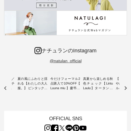
ナチュランのInstagram
@natulan_official
ミユキ／
夏の風にふわりと揺
今だけフォーマル2
真夏から楽しめる秋
【 HEAV
 】ねこモチ
れる【わたしの大人
点購入で10%OFF【
色チェック【Lintu
やかに華
雑貨 ・ 8
服。】 ピンタックワ
Luuna miu 】慶弔両
Laulu】タータンチ
ルネック
「世界猫の
ンピース ・ 軽やか
用ノーカラージャケ
ェックギャザースカ
ー ・ 天然素材を生
、 愛らし
なワンピーススタイ
ット ・ 身に纏うだ
ート ・ ゆったりと
かしたナ
チーフのア
ルを楽しめるのは、
けでほっとする着心
した着心地の大人の
タイル
。 ナチ
夏のおしゃれの醍醐
地を大切にした フォ
日常着を提案する、
「HEAV
も人気の
味。 今回ご紹介する
ーマル服のオリジナ
ナチュランオリジナ
ら、 新作
（松尾ミユ
のは 袖を通すだけで
ルブランド「 Luuna
ルブランド「 Lintu
ーが届きま
OFFICIAL SNS
」と
ちょっとひんやり、
miu 」から、 新たに
Laulu 」から、 季節
んのり透
co」から、
見た目にも涼し気な
フォーマルジャケッ
をまたいで穿けるチ
涼やかな生
るだけで気
ワンピース。 日常か
トが仲間入り。 ワン
ェックスカートが新
んわりと