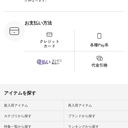
n #今日のコ
ーディネー
ッション #
 #日々の
暮らしを楽
お支払い方法
ンプルライ
プルコーデ
#猫 #猫グ
界猫の日 #
財布 #ポー
カップ #猫
松尾ミユキ
o #アオネコ
n #ナチュラ
official.
アイテムを探す
新入荷アイテム
再入荷アイテム
カテゴリから探す
ブランドから探す
特集一覧から探す
ランキングから探す