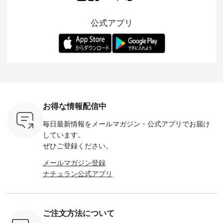
 バッグや
ら夏休みのお出かけ
ピースとのバランス
登場。 真夏にうれし
をあしら
紹介しま
まで、 暑い夏にぴっ
を考え、 丈感やシル
い涼やかさと、 秋を
印象的。 
公式アプリ
たりの新作です。 モ
エット、着心地まで
先取りできる落ち着
装いに、 
-- 松尾ミユキ
デル身長：168cm --
丁寧に設計。 特別な
いた色合いを兼ね備
華やぎを
------------
-------------------------
日を心地よく過ごせ
えたアイテムを、 詳
る一枚です。 
-- &yarn --------------
る一着に仕上げまし
しくご紹介します。
身長：164cm ---
バッグ
--------------- ■ピン
た。 モデル身長：
モデル身長：164cm
-------------
（税込） ・
タックワンピース
164cm ----------------
-------------------------
HEAVENLY -
・Leo ・
¥12,900（税込） ・
------------- Luuna
---- Lintu Laulu -------
-------------
ella [ 注文
ホワイト ・スモーク
miu --------------------
---------------------- ■
ェックシ
-263B-
ブルー ・ネイビー [
--------- ■【慶弔両
タータンチェックギ
フリルネ
注文番号：MTO-
用】ノーカラーフォ
ャザースカート
ーバー ¥1
ットヘアク
263W-29752 ] -------
ーマルジャケット
¥9,900（税込） ・レ
込） ・ホ
お得な情報配信中
,320（税
---------------------- ▶️
¥16,500（税込） [
ッド系 ・グリーン系
ラック 
settes ・
お買い物は写真のタ
注文番号：KOA-
[ 注文番号：MTO-
・オフ [
毎日最新情報をメールマガジン・
公式アプリでお届け
Chloe [ 注
グをタップ またはプ
262O-31095 ] ■【慶
263S-27183 ] --------
DLW-263T-3
EMW-
ロフィール
弔両用】大切な日の
--------------------- ▶️
-------------
しています。
] ■松尾
（@natulan_official）
ボタンフレアワンピ
お買い物は写真のタ
-- ▶️ お買い物は写真
ぜひご登録ください。
キャットハ
からどうぞ 「ナチュ
ース ¥18,700（税
グをタップ またはプ
のタグをタ
マグ ¥
ラン」で 注文番号や
込） [ 注文番号：
ロフィール
はプロ
メールマガジン登録
（税込） ・
商品名を検索してみ
KOA-252W-22368 ]
（@natulan_official）
（@natulan
ナチュラン公式アプリ
Noisettes
てくださいね。
■【慶弔両用】大切
からどうぞ 「ナチュ
からどうぞ 「ナ
・Chloe [
#lifewear #fashion
な日のボウタイAラ
ラン」で 注文番号や
ラン」で 
：EMW-
#natulan #今日のコ
インワンピース
商品名を検索してみ
商品名を
------
ーデ #コーディネー
¥18,700（税込） [
てくださいね。
てくだ
--------
ト #ファッション #
注文番号：KOA-
#lifewear #fashion
#lifewear
ご注文方法について
-----------
ナチュラル #日々の
252W-22369 ] -------
#natulan #今日のコ
#natula
がま口
暮らし #暮らしを楽
---------------------- ▶️
ーデ #コーディネー
ーデ #コ