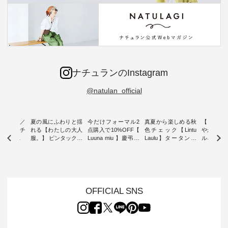
ナチュランのInstagram
@natulan_official
ミユキ／
夏の風にふわりと揺
今だけフォーマル2
真夏から楽しめる秋
【 HEAV
 】ねこモチ
れる【わたしの大人
点購入で10%OFF【
色チェック【Lintu
やかに華
雑貨 ・ 8
服。】 ピンタックワ
Luuna miu 】慶弔両
Laulu】タータンチ
ルネック
「世界猫の
ンピース ・ 軽やか
用ノーカラージャケ
ェックギャザースカ
ー ・ 天然素材を生
、 愛らし
なワンピーススタイ
ット ・ 身に纏うだ
ート ・ ゆったりと
かしたナ
チーフのア
ルを楽しめるのは、
けでほっとする着心
した着心地の大人の
タイル
。 ナチ
夏のおしゃれの醍醐
地を大切にした フォ
日常着を提案する、
「HEAV
も人気の
味。 今回ご紹介する
ーマル服のオリジナ
ナチュランオリジナ
ら、 新作
（松尾ミユ
のは 袖を通すだけで
ルブランド「 Luuna
ルブランド「 Lintu
ーが届きま
OFFICIAL SNS
」と
ちょっとひんやり、
miu 」から、 新たに
Laulu 」から、 季節
んのり透
co」から、
見た目にも涼し気な
フォーマルジャケッ
をまたいで穿けるチ
涼やかな生
るだけで気
ワンピース。 日常か
トが仲間入り。 ワン
ェックスカートが新
んわりと
 バッグや
ら夏休みのお出かけ
ピースとのバランス
登場。 真夏にうれし
をあしら
紹介しま
まで、 暑い夏にぴっ
を考え、 丈感やシル
い涼やかさと、 秋を
印象的。 