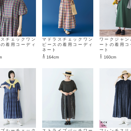
ラスチェックワン
マドラスチェックワン
ワークジャン
スの着用コーディ
ピースの着用コーディ
ートの着用コ
ネート
ート
m
164cm
160cm
かブルーチェック
ストライプパッチワー
フレンチスリ