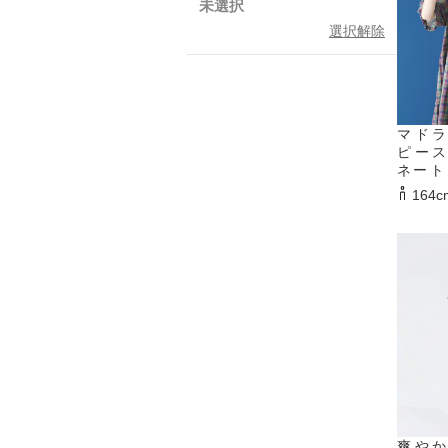
未選択
選択解除
マド
ピー
ネート
164c
爽や