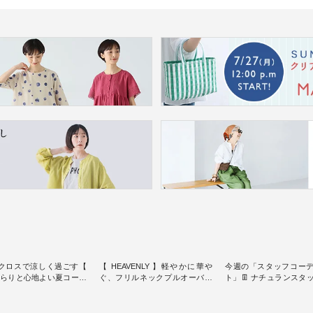
クロスで涼しく過ごす【
【 HEAVENLY 】軽やかに華や
今週の「スタッフコー
】さらりと心地よい夏コーデ
ぐ、フリルネックプルオーバー
ト」👖 ナチュランスタッフのリ
・ 天然素材を生かしたナチュラ
アルなコーディネート
ダードな服を提案する
ルスタイルで人気の
します♪ 今回は、8/1に再入荷
スオー）」。 今回は、
「HEAVENLY」から、 新作プル
し、 すでに残りわずか