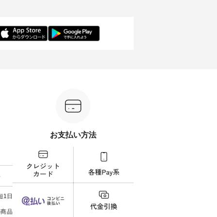
15周年
トを着てみたいけれど、 合わせ
ッグをプレゼント！ ・ 日頃の感
wil
選べるリ
るインナーが難しい」というお
謝の気持ちを込めて ナチュラン
きました。 夏の
 をスタ
客様の声にお応えして、 人気の
15周年を記念した限定バッグを
加えた
身長
リネンサロペットとボーダープ
ご用意しました。 人気イラスト
る一枚
感など、
ルオーバーをセットでご用意。
レーター、よしいちひろさん
デル身長：160cm
ださい
ナチュラルとブラックのサロペ
（@chocochop2）による 描き下
--------
ットに、 ブルー・ピンク・ブラ
ろしイラストをプリントした ナ
-------------
 ＼涼し
ックのプルオーバーを組み合わ
チュランだけの特別なバッグで
イドボ
催中⏰／
せた、 全6セットを展開しま
す。 2026年8月1日（土）0:00よ
込） 
テムを合
す。 販売は8月10日までの期間
り、 12,000円（税込）以上ご購
文番号：IS
ただくと
限定です。 ぜひお早めにご覧く
入いただいたお客様へもれなく
-----------
ーポンを
ださい。 モデル身長：
プレゼント。 ※ 数量限定のた
写真の
＝＝＝＝
160cm/164cm ----------------------
め、なくなり次第終了となりま
フィール（
------- &yarn ------------------------
す。 この機会に、ぜひお買い物
らどうぞ 「ナチュラン
ム ■
----- ■【迷わず決まる】ボーダー
をお楽しみください。 ------------
番号
よくばり
T×サロペットセット
----------------- ▶️ お買い物は写真
ださいね。 #life
 ・モモ
¥19,161（税込） ＜8月10日
のタグをタップ またはプロフィ
#nat
お支払い方法
 注文番
AM9:59まで上記【10％OFF】タ
ール（@natulan_official）からど
ィネー
イムセール価格＞ ・ブルー×ナ
うぞ 「ナチュラン」で 注文番号
ラル 
：koishi
チュラル ・ピンク×ナチュラル
や商品名を検索してみてくださ
しむ 
・ブラック×ナチュラル ・ブル
いね。 #lifewear #fashion
コーデ
ネンで軽
ー×ブラック ・ピンク×ブラック
#natulan #今日のコーデ #コーデ
ン #
料
しいで
・ブラック×ブラック [ 注文番
ィネート #ファッション #ナチュ
#夏コー
たら涼し
号：MTO-263J-31965 ] -----------
ラル #日々の暮らし #暮らしを楽
ィロウ #natulan #
×ピンク
------------------ ▶️ お買い物は写
しむ #シンプルライフ #シンプル
#natula
短1日
ったの
真のタグをタップ またはプロフ
コーデ #大人女子 #15周年 #ノベ
をシアー
ィール（@natulan_official）から
ルティ #コットンバッグ #よしい
の商品
合わせて
どうぞ 「ナチュラン」で 注文番
ちひろ #イラストレーター #コラ