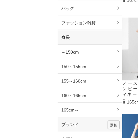
167c
バッグ
ファッション雑貨
身長
～150cm
150～155cm
155～160cm
ノー
ンピ
ィネー
160～165cm
165c
165cm～
ブランド
選択