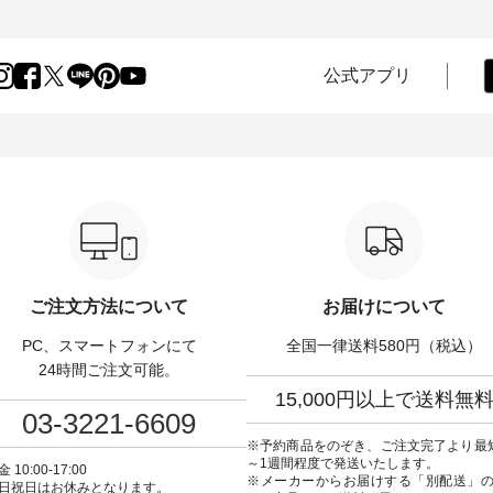
凹凸と軽やかな風合いを
オーバーが届きました。 ほんの
いる大人気の ナチュラン
パナマ織で仕立てた、
り透け感のある涼やかな生地
記念アイテム 「もっと
yブラウスとイージーテーパ
に、 ふんわりとしたフリルをあ
ネンのよくばりパンツ」
ンツをご紹介します。 コ
しらった襟元が印象的。 シンプ
ッフが着用してみました🌿 
公式アプリ
リネンのさらりとした肌
ルな装いに、 さりげない華やぎ
ごとのサイズ感や着用
で、 汗ばむ季節にも心地
を添えてくれる一枚です。 モデ
ぜひ参考にしてみてく
 単品でもセットアップで
ル身長：164cm --------------------
ね。 ＝＝＝＝＝＝＝＝＝＝＝
める2つのアイテムです。
--------- HEAVENLY ----------------
8/10（月）AM9:59まで
-------------------- so -------
------------- ■チェックシャーリン
いリネン服ウィーク開
----------- ■コットンリ
グフリルネックプルオーバー
対象のリネン100％アイ
ナマクロス 2wayTライ
¥12,650（税込） ・ホワイト×ブ
計5,000円以上ご購入い
ス ¥7,590（税込） ・グ
ラック ・ネイビー ・オフ [ 注文
使える【送料無料】ク
・タータンチェック ・ナチ
番号：DLW-263T-30714 ] --------
プレゼント中◎ ＝＝＝
 ・チャコール [ 注文番
--------------------- ▶️ お買い物は
＝＝＝＝ ▼今週の「スタッフコ
63T-31348 ] ■コット
写真のタグをタップ またはプロ
ーディネート」着用アイテ
ンパナマクロス イージ
フィール（@natulan_official）か
もっと選べるリネンの
ードパンツ ¥7,590（税
らどうぞ 「ナチュラン」で 注文
パンツ ¥9,900（税込）
ご注文方法について
お届けについて
・グレー ・タータンチェッ
番号や商品名を検索してみてく
・コーヒー ・クロマメ [
ナチュラル ・チャコール [
ださいね。 #lifewear #fashion
号：IIR-262P-29223 ] -------------
PC、スマートフォンにて
全国一律送料580円（税込）
CSO-263P-31349 ] --
#natulan #今日のコーデ #コーデ
---------------- ①スタッフ
---------------- ▶️ お買い
ィネート #ファッション #ナチュ
/ 身長155cm ▼スタッフコメン
24時間ご注文可能。
真のタグをタップ または
ラル #日々の暮らし #暮らしを楽
ト 上ほどよい厚みのリ
15,000円以上で送料無
ロフィール
しむ #シンプルライフ #シンプル
いのに透けないのは嬉
03-3221-6609
ulan_official）からどうぞ
コーデ #大人女子 #シャツ #シャ
す。 暑い夏もこれだっ
ュラン」で 注文番号や商
ツコーデ #フリルシャツ #チェッ
く過ごせますね♪ ピンク
※予約商品をのぞき、ご注文完了より最
検索してみてください
クシャツ #チェックシャツコー
の組み合わせにしたか
～1週間程度で発送いたします。
 10:00-17:00
デ #夏コーデ #HEAVENLY #ヘブ
で、 ピンクのボーダー
※メーカーからお届けする「別配送」
日祝日はお休みとなります。
のコーデ #コーディネート
ンリー #natulan #ナチュラン
ブラウスのインナーに