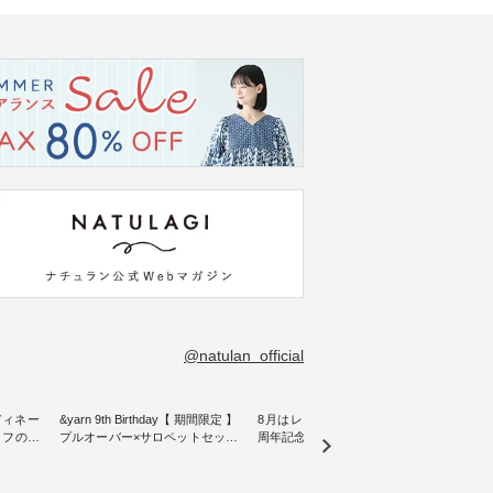
@natulan_official
ディネー
&yarn 9th Birthday【 期間限定 】
8月はレモン柄！ ナチュラン15
リネン
プルオーバー×サロペットセット
周年記念ノベルティバッグ【第2
blue
をご紹介
・ ナチュランオリジナルブラン
弾】 ８月プレゼント用デザイン
ックベスト ・
ド「&yarn」は、 おかげさまで9
が新登場♪ よしいちひろさん描
こだわ
となって
周年を迎えました。 「サロペッ
き下ろし オリジナルコットンバ
にした