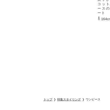
コッ
ース
ート
164c
トップ
特集スタイリング
ワンピース