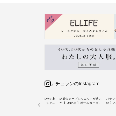
ナチュランのInstagram
【わた
猛暑日が続く毎日に、気分を上
絶妙なカーブシルエットが効い
パナマ
クワン
げてくれるブラウスを。 シアー
た【 UNPLE 】ボールカーゴイ
so 
素材、レースやフリルなど、 ト
ージーパンツ ・ ありそうでなか
・ 毎日の“とっても”になれる、
夏のお
レンドを抑えた季節のおすすめ
ったシンプルな服を提案する「
スタン
ブラウスをピックアップ！ リネ
UNPLE 」より、 軽やかなはき
「so（エ