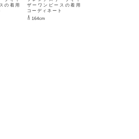
スの着用
ザーワンピースの着用
ト
コーディネート
164cm