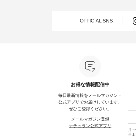
ょっと
ンやコットンなど快適な天然素
心地ときれいなシルエットを両
独特の
し気な
材も豊富で、 次の夏まで長く楽
立した、 ボールカーゴイージー
持つ 
しみたくなるアイテムが揃って
パンツのご紹介。 ハリのあるコ
2wa
ぴった
います。 ぜひ、この夏のコーデ
ットン素材が立体的なフォルム
ードパ
OFFICIAL SNS
の参考に♪ ---------------------
を描く、 カジュアルながらも大
ットン
7/31（金）昼12時まで 【期間限
人らしいアイテムです。 モデル
ざわり
---- ■
定】で トップス◆送料無料◆ク
身長：165cm -----------------------
よく、
ース
ーポンもプレゼント中♪ ----------
------ UNPLE ------------------------
も楽し
イト ・
----------- ▼夏空に映える主役ブ
----- ■ボールカーゴイージーパン
---------
 [ 注
ラウス【8選】 ---------------------
ツ ¥11,550（税込） ・カーキ ・
-----------
---
-------- ■ Lintu Laulu 立体フラワ
ブラック ・ベージュ [ 注文番
ネンパ
ー刺繍ブラウス ¥8,800（税込）
号：UNL-254P-18377 ] -----------
ンブラウ
たはプ
[ 注文番号：YCC-263T-30689 ] -
------------------ ▶️ お買い物は写
レー 
cial）
---------------------------- ■ &yarn
真のタグをタップ またはプロフ
ュラル
シアーリネンバンドカラーブラ
ィール（@natulan_official）から
号：CSO-2
てみて
ウス ¥9,900（税込） [ 注文番
どうぞ 「ナチュラン」で 注文番
ンリネ
号：MSW-263T-29751 ] ----------
号や商品名を検索してみてくだ
ーテーパ
お得な情報配信中
 #コーデ
------------------- ■ D*g*y シャー
さいね。 #lifewear #fashion
込） 
#ナチュ
リングフロントフリルプルオー
#natulan #今日のコーデ #コーデ
ク ・
毎日最新情報をメールマガジン・
らしを楽
バーブラウス ¥6,490（税込） [
ィネート #ファッション #ナチュ
注文番号：
シンプル
注文番号：DCC-263T-30535 ] ---
ラル #日々の暮らし #暮らしを楽
-----------
公式アプリでお届けしています。
ース #
-------------------------- ■ AUG リ
しむ #シンプルライフ #シンプル
物は写
ぜひご登録ください。
#夏ワン
ネン袖レースブラウス
コーデ #大人女子 #パンツコーデ
プ
 #アンド
¥10,780（税込） [ 注文番号：
#カーゴパンツ #カーゴパンツコ
（@nat
メールマガジン登録
ランド
AUG-263T-28166 ] ----------------
ーデ #夏コーデ #UNPLE #アンプ
「ナチ
ナチュラン公式アプリ
ュラン
------------- ■ LUPILIEN by
ル #natulan #ナチュラン
品名を
月～金
natulan 涼やかリネンの風通るブ
#natulan_official.
ね。 #lifewear #fashion #natulan
※土
ラウス ¥7,590（税込） [ 注文番
#今日