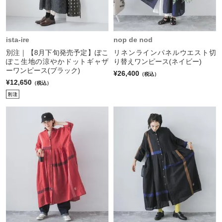
ista-ire
nop de nod
別注｜【8月下旬発売予定】ぽこ
リネンラインパネルウエスト切
ぽこ生地の涼やかドットギャザ
り替えワンピース(ネイビー)
ーワンピース(ブラック)
¥26,400
（税込）
¥12,650
（税込）