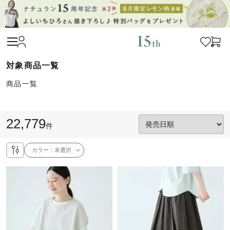
商品一覧
22,779
件
カラー：
未選択