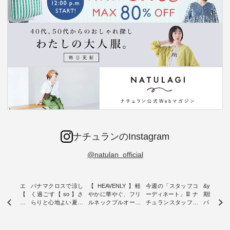
ナチュランのInstagram
@natulan_official
ーブシルエ
パナマクロスで涼し
【 HEAVENLY 】軽
今週の「スタッフコ
&yarn 9th
効いた【
く過ごす【 so 】さ
やかに華やぐ、フリ
ーディネート」👖 ナ
期間限定 
 】ボールカ
らりと心地よい夏コ
ルネックプルオーバ
チュランスタッフの
バー×サ
ジーパンツ
ーデ ・ 毎日の“とっ
ー ・ 天然素材を生
リアルなコーディネ
ット ・ ナチュラン
ても”になれる、 ス
かしたナチュラルス
ートをご紹介します
オリジナ
ルな服を提
タンダードな服を提
タイルで人気の
♪ 今回は、8/1に再入
「&yarn