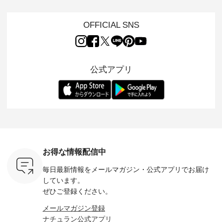
NPLE 」
案する「so（エスオ
「HEAVENLY」か
荷し、 すでに残りわ
げさまで
やかなはき
ー）」。 今回は、独
ら、 新作プルオーバ
ずかとなっている大
えました。 「サ
れいなシル
特の凹凸と軽やかな
ーが届きました。 ほ
人気の ナチュラン
ットを着
OFFICIAL SNS
両立した、
風合いを持つ パナマ
んのり透け感のある
15周年記念アイテム
れど、 合
ーゴイージ
織で仕立てた、
涼やかな生地に、 ふ
「もっと選べるリネ
ナーが難
のご紹介。
2wayブラウスとイ
んわりとしたフリル
ンのよくばりパン
うお客様
るコットン
ージーテーパードパ
をあしらった襟元が
ツ」 をスタッフが着
えして、 
体的なフォ
ンツをご紹介しま
印象的。 シンプルな
用してみました🌿 身
ンサロペ
公式アプリ
、 カジュ
す。 コットンリネン
装いに、 さりげない
長ごとのサイズ感や
ダープル
らも大人ら
のさらりとした肌ざ
華やぎを添えてくれ
着用感など、 ぜひ参
セットでご
テムです。
わりで、 汗ばむ季節
る一枚です。 モデル
考にしてみてくださ
チュラル
：165cm
にも心地よく、 単品
身長：164cm --------
いね。 ＝＝＝＝＝＝
のサロペッ
------------
でもセットアップで
---------------------
＝＝＝＝＝
ルー・ピ
-----------
も楽しめる2つのア
HEAVENLY -----------
8/10（月）AM9:59ま
ックのプ
----- ■ボ
イテムです。 --------
------------------ ■チ
で🎫 ＼涼しいリネン
を組み合わ
ゴイージー
--------------------- so
ェックシャーリング
服ウィーク開催中⏰
6セット
1,550（税
-------------------------
フリルネックプルオ
／ 対象のリネン
す。 販売は8月10日
ーキ ・ブ
---- ■コットンリネ
ーバー ¥12,650（税
100％アイテムを合
までの期
ベージュ [
ンパナマクロス
込） ・ホワイト×ブ
計5,000円以上ご購
す。 ぜひ
お得な情報配信中
：UNL-
2wayTラインブラウ
ラック ・ネイビー
入いただくと 使える
覧ください。 
------
ス ¥7,590（税込）
・オフ [ 注文番号：
【送料無料】クーポ
身長：160c
毎日最新情報をメールマガジン・
公式アプリでお届け
-------- ▶️
・グレー ・タータン
DLW-263T-30714 ] --
ンをプレゼント中◎
-------------
は写真のタ
チェック ・ナチュラ
-------------------------
＝＝＝＝＝＝＝＝＝
---- &yarn 
しています。
 またはプ
ル ・チャコール [ 注
-- ▶️ お買い物は写真
＝＝ ▼今週の「スタ
---------------
ぜひご登録ください。
ィール
文番号：CSO-263T-
のタグをタップ また
ッフコーディネー
わず決ま
_official）
31348 ] ■コットンリ
はプロフィール
ト」着用アイテム ■
ーT×サロ
メールマガジン登録
チュ
ネンパナマクロス
（@natulan_official）
もっと選べるリネン
ト ¥19,
ナチュラン公式アプリ
注文番号や
イージーテーパード
からどうぞ 「ナチュ
のよくばりパンツ
＜8月10日 