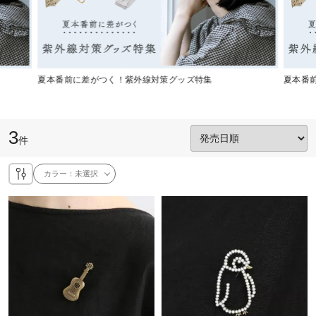
夏本番前に差がつく！紫外線対策グッズ特集
夏本番
3
件
カラー：
未選択