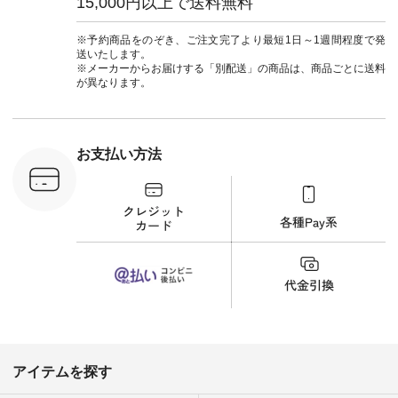
15,000円以上で送料無料
ーデ #夏コーデ #so
のでトップスは明る
#大人女子
#エスオー #natulan
い色を。 シンプルに
ットコーデ
#ナチュラン
なりすぎないよう
ーコーデ 
※予約商品をのぞき、ご注文完了より最短1日～1週間程度で発
#natulan_official.
に、 ビスチェを重ね
ト #サロ
送いたします。
てトレンド感をプラ
ツ #ボー
※メーカーからお届けする「別配送」の商品は、商品ごとに送料
スしました。 --------
#夏コーデ #
が異なります。
--------------------- ③
#アン
スタッフ：uruma /
#natula
身長160cm ▼スタッ
ン #natulan_
フコメント カジュア
ルなイメージでした
お支払い方法
が、 きれいめにもマ
ッチするという意外
な一面を発見できま
した！ 腰周りが気に
なってスカートをは
くことが多いのです
が、 これなら自然に
体型もカバーしてく
れるので スカート派
の方にもおすすめし
たい一本です。 -----
------------------------
▶️商品詳細やお買い
物は写真のタグをタ
ップ またはプロフィ
アイテムを探す
ール
（@natulan_official）