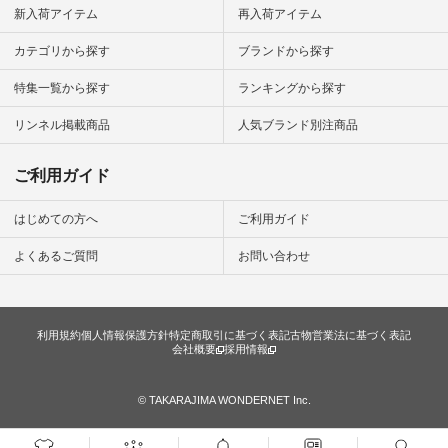
から 「ナチュラン」
新入荷アイテム
再入荷アイテム
のサイトにアクセス
して 注文番号や商品
カテゴリから探す
ブランドから探す
名を検索してみてく
ださいね。 #lifewear
特集一覧から探す
ランキングから探す
#fashion #natulan #
今日のコーデ #コー
ディネート #ファッ
リンネル掲載商品
人気ブランド別注商品
ション #ナチュラル
#ナチュラン #日々
の暮らし #暮らしを
ご利用ガイド
楽しむ #シンプルラ
イフ #シンプルコー
デ #大人女子 #スタ
はじめての方へ
ご利用ガイド
ッフ着用 #大人カジ
ュアル
よくあるご質問
お問い合わせ
#natulan_official.
利用規約
個人情報保護方針
特定商取引に基づく表記
古物営業法に基づく表記
会社概要
採用情報
© TAKARAJIMA WONDERNET Inc.