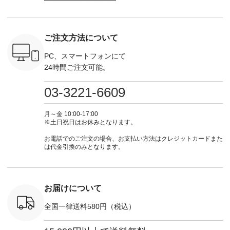
検索してみ
パンツ ¥7,590（税
ラン」で 注文番号や
¥9,900（税込） ・モ
で上記【1
さいね。
込） ・グレー ・タ
商品名を検索してみ
モ ・コーヒー ・ク
タイムセ
 #fashion
ータンチェック ・ナ
てくださいね。
ロマメ [ 注文番号：
・ブルー
n #今日のコ
チュラル ・チャコー
#lifewear #fashion
IIR-262P-29223 ] ----
ル ・ピン
ご注文方法について
ーディネー
ル [ 注文番号：
#natulan #今日のコ
-------------------------
ラル ・ブ
ッション #
CSO-263P-31349 ] -
ーデ #コーディネー
①スタッフ：koishi /
チュラル 
 #日々の
-------------------------
ト #ファッション #
身長155cm ▼スタッ
ブラック 
PC、スマートフォンにて
暮らしを楽
--- ▶️ お買い物は写
ナチュラル #日々の
フコメント 上ほどよ
ブラック 
24時間ご注文可能。
ンプルライ
真のタグをタップ ま
暮らし #暮らしを楽
い厚みのリネンで軽
×ブラック
プルコーデ
たはプロフィール
しむ #シンプルライ
いのに透けないのは
号：MTO
 #パンツ
（@natulan_official）
フ #シンプルコーデ
嬉しいです。 暑い夏
31965 ] ---------------
03-3221-6609
カーゴパン
からどうぞ 「ナチュ
#大人女子 #シャツ #
もこれだったら涼し
-------------- ▶️
ゴパンツコ
ラン」で 注文番号や
シャツコーデ #フリ
く過ごせますね♪ ピ
い物は写
夏コーデ
商品名を検索してみ
ルシャツ #チェック
ンク×ピンクの組み
タップ ま
月～金 10:00-17:00
 #アンプル
てくださいね。
シャツ #チェックシ
合わせにしたかった
ィ
※土日祝日はお休みとなります。
n #ナチュラ
#lifewear #fashion
ャツコーデ #夏コー
ので、 ピンクのボー
（@natulan
official.
#natulan #今日のコ
デ #HEAVENLY #ヘ
ダーをシアーブラウ
からどうぞ 「ナ
お電話でのご注文の場合、お支払い方法はクレジットカードまた
ーデ #コーディネー
ブンリー #natulan #
スのインナーに合わ
ラン」で 
は代金引換のみとなります。
ト #ファッション #
ナチュラン
せてみました。 -----
商品名を
ナチュラル #日々の
#natulan_official.
------------------------
てくだ
暮らし #暮らしを楽
②スタッフ：sk / 身
#lifewear
しむ #シンプルライ
長150cm ▼スタッフ
#natula
フ #シンプルコーデ
コメント ウエストが
ーデ #コ
お届けについて
#大人女子 #ブラウ
ゴムでしっかりと留
ト #ファ
ス #パンツ #コット
まっているので、 安
ナチュラル
全国一律送料580円（税込）
ンリネン #パマナク
心してはくことがで
暮らし #
ロス #パマナ織り #
きます♪ ボトムスが
しむ #シ
セットアップ #涼コ
ちょっと暗い色味な
フ #シン