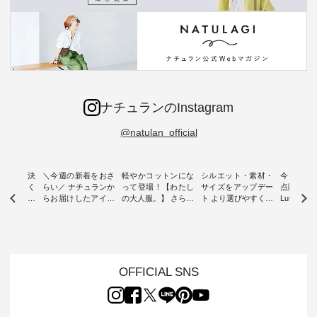
ナチュランのInstagram
@natulan_official
ー再入荷決
＼今週の新着をおさ
軽やかコットンにな
シルエット・素材・
今だけフ
-ire | よく
らい／ ナチュランか
って登場！【わたし
サイズをアップデー
点購入で1
ツ】予約販
らお届けしたアイテ
の大人服。】 さらり
ト より選びやすく【
Luuna m
ムから スタッフが気
と涼し気なシアーカ
D*g*y 】別注リブデ
用ノーカ
もに大きな
になるものをピック
ーディガン ・ 人気
ニムワンピース ・
ット ・ 身に纏うだ
だき、 一
アップ👆 ・ [ This
のシアーカーディガ
心地よく着られるデ
けでほっ
は早々に完
week's NEW
ンが軽くて、 お手入
イリーウェアが人気
地を大切に
 15周年
ARRIVAL ] //
れも簡単なコットン
の 「D*g*y」 より、
ーマル服
くばりパン
2026/07/26 -
素材になりました。
毎年大人気のナチュ
ルブランド「
OFFICIAL SNS
2026/08/01 // ✨✨ナ
ほんのり透ける生地
ラン別注 リブデニム
miu 」か
き、 この
チュラン15周年記念
が、女性らしさを演
ワンピースが登場。
フォーマ
の再入荷が
✨✨ 8月より、
出し、 羽織るだけで
シルエットや素材を
トが仲間入り
。 今回
12,000円（税込）以
今年らしい装いに。
見直し、 さらに魅力
ピースと