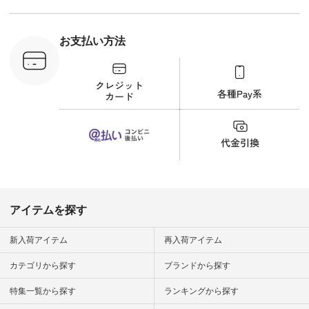
＜9枚目＞ ■Lintu
Laulu 立体フラワー
刺繍ブラウス
¥8,800（税込） [ 注
お支払い方法
文番号：YCC-263T-
30689 ] ---------------
-------------- ▶️商品詳
細やお買い物は写真
のタグをタップ また
はプロフィール
（@natulan_official）
から 「ナチュラン」
のサイトにアクセス
して 注文番号や商品
名を検索してみてく
ださいね。 #lifewear
#fashion #natulan #
今日のコーデ #コー
ディネート #ファッ
アイテムを探す
ション #ナチュラル
#ナチュラン #日々
の暮らし #暮らしを
新入荷アイテム
再入荷アイテム
楽しむ #シンプルラ
イフ #シンプルコー
カテゴリから探す
ブランドから探す
デ #大人女子 #夏コ
ーデ #真夏コーデ #
特集一覧から探す
ランキングから探す
暑さ対策 #コーデ #
リネン