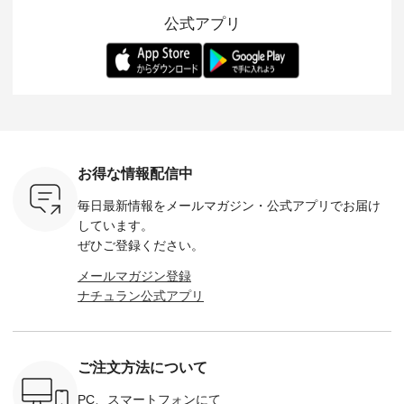
10色のカ
上ご購入いただいた
レイヤードスタイル
的になったアイテム
を考え、 
公式アプリ
改めて詳し
お客様へ 人気イラス
が楽しめて、 季節の
を 詳しくご紹介いた
エット、
ます。 限
トレーター、よしい
変わり目に重宝する
します。 モデル身
丁寧に設計。 
を手に入れ
ちひろさん
アイテムです。 モデ
長：164cm / 着用サ
日を心地
だけのチャ
（@chocochop2）
ル身長：168cm -----
イズ：PLUS ---------
る一着に
ひこの機会
描き下ろし 【第2
------------------------
--------------------
た。 モデル身長：
なく！ ▼
弾】レモン柄コット
&yarn -----------------
D*g*y -----------------
164cm ----------------
荷したカラ
ンバッグをプレゼン
------------ ■コットン
------------ ■リブ使い
---------
色） ・コ
ト中です💓 8月にな
シアーVネックカー
デニムワンピース
miu --------
トマト ・
りました☀ 旅行や帰
ディガン ¥7,500（税
¥9,680（税込） ・ネ
--------- ■【慶弔両
モモ ・グ
省、レジャーなど楽
込） ・スモークブル
イビー ・ブラック [
用】ノー
ー ・スミ
しい予定を計画され
ー ・ブラック ・ネ
注文番号：DCO-
ーマルジ
お得な情報配信中
マメ ・レ
ている方も多いかと
イビー [ 注文番号：
264W-30707 ] -------
¥16,50
ルーベリー
思います🌿 今週は、
GRE-263T-30614 ] -
---------------------- ▶️
注文番号
毎日最新情報をメールマガジン・
公式アプリでお届け
----
暑さ本番のこれから
-------------------------
お買い物は写真のタ
262O-31095 
--------
にぴったりな 涼し気
--- ▶️ お買い物は写
グをタップ またはプ
弔両用】
しています。
-------------
なセットアップやワ
真のタグをタップ ま
ロフィール
ボタンフ
ぜひご登録ください。
っと
ンピース、ブラウス
たはプロフィール
（@natulan_official）
ース ¥18
ネンのよく
などが新登場！ そし
（@natulan_official）
からどうぞ 「ナチュ
込） [ 
メールマガジン登録
パンツ
て、大人気「よくば
からどうぞ 「ナチュ
ラン」で 注文番号や
KOA-252W
ナチュラン公式アプリ
込） [ 注
りパンツ」予約販売
ラン」で 注文番号や
商品名を検索してみ
■【慶弔
R-262P-
がスタートしていま
商品名を検索してみ
てくださいね。
な日のボ
す♪ お見逃しなく！
てくださいね。
#lifewear #fashion
インワ
 お買
-------------------------
#lifewear #fashion
#natulan #今日のコ
¥18,70
真のタグを
---- 今週のご紹介ア
#natulan #今日のコ
ーデ #コーディネー
注文番号
ご注文方法について
たはプロフ
イテム ----------------
ーデ #コーディネー
ト #ファッション #
252W-22369 ] -
ール
------------- ＜1枚目
ト #ファッション #
ナチュラル #日々の
--------------
_official）
右・2枚目＞ ■ista-
ナチュラル #日々の
暮らし #暮らしを楽
お買い物
PC、スマートフォンにて