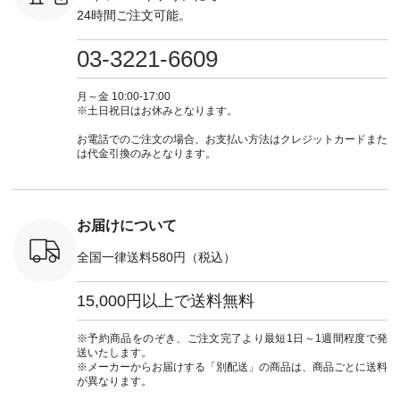
チュ
ire もっと選べるリ
暮らし #暮らしを楽
しむ #シンプルライ
グをタップ
24時間ご注文可能。
注文番号や
ネンのよくばりパン
しむ #シンプルライ
フ #シンプルコーデ
ロフ
検索してみ
ツ ¥9,900（税込） [
フ #シンプルコーデ
#大人女子 #ワンピ
（@natulan
さいね。
注文番号：IIR-262P-
#大人女子 #カーデ
ース #デニム #デニ
からどうぞ 「ナ
03-3221-6609
 #fashion
29223 ] ＜1枚目左・
ィガン #羽織り #シ
ムワンピ #別注 #夏
ラン」で 
n #今日のコ
3～4枚目＞ ■so コ
アーカーデ #コット
コーデ #D*g*y #ディ
商品名を
ーディネー
ットンリネンパナマ
ン #夏の羽織 #夏コ
ージーワイ #natulan
てくだ
月～金 10:00-17:00
ッション #
クロス 2wayTライ
ーデ #andyarn #アン
#ナチュラン
#lifewear
※土日祝日はお休みとなります。
 #日々の
ンブラウス
ドヤーン #オリジナ
#natulan_official.
#natula
暮らしを楽
¥7,590（税込） [ 注
ルブランド #natulan
ーデ #コ
お電話でのご注文の場合、お支払い方法はクレジットカードまた
ンプルライ
文番号：CSO-263T-
#ナチュラン
ト #ファ
は代金引換のみとなります。
プルコーデ
31348 ] コットンリ
#natulan_official.
ナチュラル
#パンツ #
ネンパナマクロス
暮らし #
ツ #よく
イージーテーパード
しむ #シ
 #テーパ
パンツ ¥7,590（税
フ #シン
 #限定カ
込） [ 注文番号：
#大人女子
お届けについて
荷 #15周
CSO-263P-31349 ]
マル #ブ
#夏コーデ
＜5～6枚目＞
ーマル #
全国一律送料580円（税込）
re #イスタイ
■&yarn ピンタック
#ワンピー
#natulan
ワンピース
葬祭 #Luu
ュラン
¥12,900（税込） [
ウナミウ 
15,000円以上で送料無料
ficial.
注文番号：MTO-
ルブランド #natu
263W-29752 ] ＜7～
#ナチ
8枚目＞ ■UNPLE ボ
#natulan_of
※予約商品をのぞき、ご注文完了より最短1日～1週間程度で発
ールカーゴイージー
送いたします。
パンツ ¥11,550（税
※メーカーからお届けする「別配送」の商品は、商品ごとに送料
込） [ 注文番号：
が異なります。
UNL-254P-18377 ]