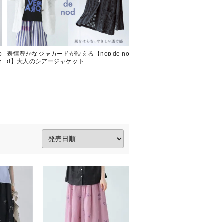
o
表情豊かなジャカードが映える【nop de no
大人の装いに静かな存在感【 nop 
分
d】大人のシアージャケット
アシンメトリーリボンブラウス