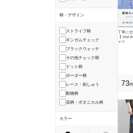
柄・デザイン
ストライプ柄
丁寧に
【 nop
ギンガムチェック
ャツ
ブラックウォッチ
その他チェック柄
ドット柄
ボーダー柄
73
レース・刺しゅう
動物柄
花柄・ボタニカル柄
カラー