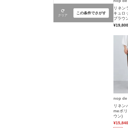
nop de
リネン
キュロ
この条件でさがす
クリア
ブラウン
¥19,80
nop de
リネン
meボ
ウン)
¥15,84