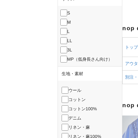
S
M
nop
L
LL
トップス
3L
MP（低身長さん向け）
アウター
生地・素材
別注・
ウール
コットン
nop
コットン100%
デニム
リネン・麻
リネン・麻100%