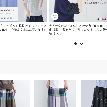
仕立てた透かし模様が美しいレース
大人仕様のほどよい甘さが魅力【nop de n
 de nod 】心地よく上品に着こなすシ
d】別注│着るだけでサマになる フリル5
袖Tシャツ
件