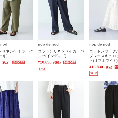
 nod
nop de nod
nop de nod
ンリネンベイカーパ
コットンリネンベイカーパ
コットンサーク
ーキ)
ンツ(インディゴ)
プレースキュロ
ト(オフホワイト)
0
¥10,890
10%OFF
10%OFF
（税込）
（税込）
¥16,830
1
（税込）