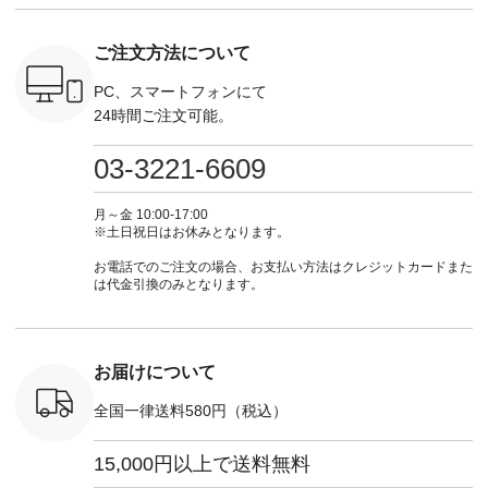
n #今日のコ
29223 ] ---------------
トなどの秋アイテム
てくださいね。
#lifewear
ーディネー
-------------- ▶️ お買
も登場🫶 楽しみにお
#lifewear #fashion
#natula
ッション #
い物は写真のタグを
待ちくださいね。 --
#natulan #今日のコ
ーデ #コ
ご注文方法について
 #日々の
タップ またはプロフ
-------------------------
ーデ #コーディネー
ト #ファ
暮らしを楽
ィール
-- 今週のご紹介アイ
ト #ファッション #
ナチュラル
ンプルライ
（@natulan_official）
テム -------------------
ナチュラル #日々の
暮らし #
PC、スマートフォンにて
プルコーデ
からどうぞ 「ナチュ
---------- ＜1枚目
暮らし #暮らしを楽
しむ #シ
24時間ご注文可能。
#ベスト #
ラン」で 注文番号や
右・2～3枚目＞
しむ #シンプルライ
フ #シン
重ね着 #着
商品名を検索してみ
■&yarn コットンシ
フ #シンプルコーデ
#大人女子
ネック #夏
てくださいね。
アーVネックカーデ
#大人女子 #カーデ
ース #デ
03-3221-6609
ewillow #
#lifewear #fashion
ィガン ¥7,500（税
ィガン #羽織り #シ
ムワンピ 
ウィロウ
#natulan #今日のコ
込） [ 注文番号：
アーカーデ #コット
コーデ #D*
n #ナチュラ
ーデ #コーディネー
GRE-263T-30614 ]
ン #夏の羽織 #夏コ
ージーワイ #natu
月～金 10:00-17:00
official.
ト #ファッション #
＜1枚目左・4～5枚
ーデ #andyarn #アン
#ナチ
※土日祝日はお休みとなります。
ナチュラル #日々の
目＞ ■Cassure
ドヤーン #オリジナ
#natulan_of
暮らし #暮らしを楽
2wayドットブラウ
ルブランド #natulan
お電話でのご注文の場合、お支払い方法はクレジットカードまた
しむ #シンプルライ
ス ¥11,990（税込）
#ナチュラン
は代金引換のみとなります。
フ #シンプルコーデ
[ 注文番号：SHG-
#natulan_official.
#大人女子 #パンツ #
263T-30580 ] ＜6～7
リネンパンツ #よく
枚目＞ ■D*g*y リブ
ばりパンツ #テーパ
使いデニムワンピー
ードパンツ #限定カ
ス ¥9,680（税込） [
お届けについて
ラー #再入荷 #15周
注文番号：DCO-
年記念 #夏コーデ
264W-30707 ] ＜8～
全国一律送料580円（税込）
#ista-ire #イスタイ
9枚目＞ ■blue willow
ーレ #別注 #natulan
リネンVネックサイ
#ナチュラン
ドボタンベスト
15,000円以上で送料無料
#natulan_official.
¥12,650（税込） [