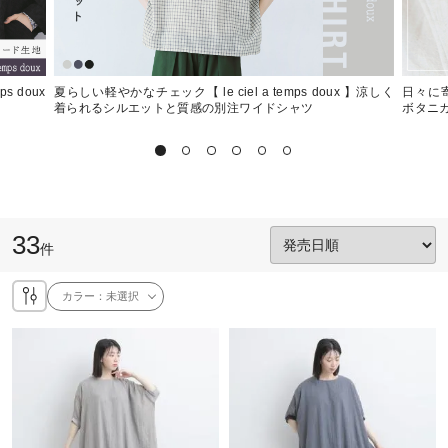
s doux
夏らしい軽やかなチェック【 le ciel a temps doux 】涼しく
日々に寄り
着られるシルエットと質感の別注ワイドシャツ
ボタニ
33
件
カラー：
未選択