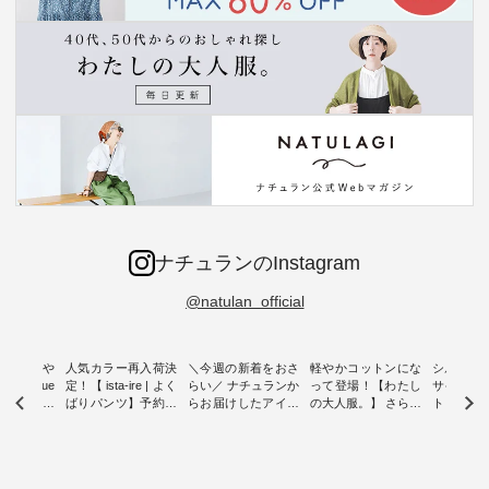
ナチュランのInstagram
@natulan_official
0％の涼や
人気カラー再入荷決
＼今週の新着をおさ
軽やかコットンにな
シルエッ
 blue
定！【 ista-ire | よく
らい／ ナチュランか
って登場！【わたし
サイズを
 】夏にぴった
ばりパンツ】予約販
らお届けしたアイテ
の大人服。】 さらり
ト より選
ックベスト
売開始 ・ 6月の販売
ムから スタッフが気
と涼し気なシアーカ
D*g*y 
開始とともに大きな
になるものをピック
ーディガン ・ 人気
ニムワン
 着心地の
反響をいただき、 一
アップ👆 ・ [ This
のシアーカーディガ
心地よく
切にした服
部カラーは早々に完
week's NEW
ンが軽くて、 お手入
イリーウ