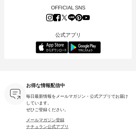
行う 「
売となった 15周年
ARRIVAL ] //
れも簡単なコットン
の 「D*g*y」 より、
low 」から新
記念のよくばりパン
2026/08/02 -
素材になりました。
毎年大人
OFFICIAL SNS
トが届きま
ツ。 たくさんのご要
2026/08/08 // ✨✨ナ
ほんのり透ける生地
ラン別注 
望をいただき、 この
チュラン15周年記念
が、女性らしさを演
ワンピー
たい、 レ
たび待望の再入荷が
✨✨ 12,000円（税
出し、 羽織るだけで
シルエッ
が楽しめる
実現しました。 今回
込）以上ご購入いた
今年らしい装いに。
見直し、 
紹介いたし
再入荷する10色のカ
だいたお客様へ 人気
レイヤードスタイル
的になっ
公式アプリ
ラーを、 改めて詳し
イラストレーター、
が楽しめて、 季節の
を 詳しく
くご紹介します。 限
よしいちひろさん
変わり目に重宝する
します。 モデル
---- blue
定カラーを手に入れ
（@chocochop2）
アイテムです。 モデ
長：164cm / 
------------
られる今だけのチャ
描き下ろし 【第2
ル身長：168cm -----
イズ：PLUS -----
ンス、 ぜひこの機会
弾】レモン柄コット
------------------------
-------------
イドボタン
をお見逃しなく！ ▼
ンバッグをプレゼン
&yarn -----------------
D*g*y -----
2,650（税
今回再入荷したカラ
ト中です💓 そろそろ
------------ ■コットン
------------ ■リブ使い
ラック ・
ー（計10色） ・コ
お盆休みの方も多い
シアーVネックカー
デニムワ
[ 注文番
ーヒー ・トマト ・
のではないでしょう
ディガン ¥7,500（税
¥9,680
-264T-
セサミ ・モモ ・グ
か。 まだまだ暑さが
込） ・スモークブル
イビー ・
リーンティー ・スミ
続きそうですが 今週
ー ・ブラック ・ネ
注文番号
お得な情報配信中
 お買
レ ・クロマメ ・レ
の新作では、今すぐ
イビー [ 注文番号：
264W-30707 ] -
真のタグを
モン ・ブルーベリー
着られて初秋まで活
GRE-263T-30614 ] -
--------------
毎日最新情報をメールマガジン・
公式アプリでお届け
たはプロフ
・ラズベリー --------
躍する シアーカーデ
-------------------------
お買い物
ール
---------------------
ィガンやベスト、デ
--- ▶️ お買い物は写
グをタップ
しています。
_official）
ista-ire ----------------
ニムワンピースなど
真のタグをタップ ま
ロフ
ぜひご登録ください。
チュ
------------- ■もっと
が登場です！ スタイ
たはプロフィール
（@natulan
注文番号や
選べるリネンのよく
リスト山口
（@natulan_official）
からどうぞ 「ナ
メールマガジン登録
検索してみ
ばりパンツ
(@natulan_stylist_yama)
からどうぞ 「ナチュ
ラン」で 
ナチュラン公式アプリ
さいね。
¥9,900（税込） [ 注
からの 最新の撮影シ
ラン」で 注文番号や
商品名を
 #fashion
文番号：IIR-262P-
ョット📷では、ニッ
商品名を検索してみ
てくだ