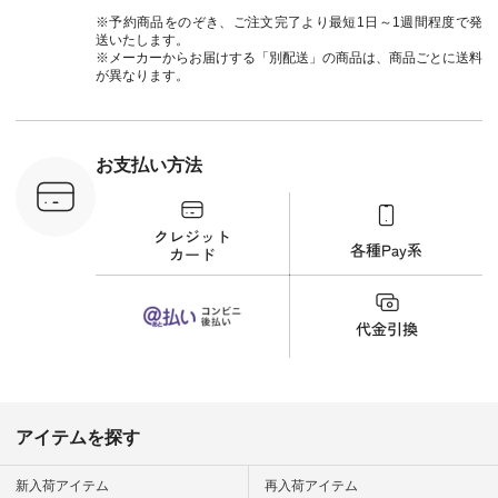
注文番号：ISW-
264T-30716 ] --------
※予約商品をのぞき、ご注文完了より最短1日～1週間程度で発
--------------------- ▶️
送いたします。
商品詳細やお買い物
※メーカーからお届けする「別配送」の商品は、商品ごとに送料
は写真のタグをタッ
が異なります。
プ またはプロフィー
ル
（@natulan_official）
から 「ナチュラン」
のサイトにアクセス
お支払い方法
して 注文番号や商品
名を検索してみてく
ださいね。 #lifewear
#fashion #natulan #
今日のコーデ #コー
ディネート #ファッ
ション #ナチュラル
#ナチュラン #日々
の暮らし #暮らしを
楽しむ #シンプルラ
イフ #シンプルコー
デ #大人女子 #夏コ
ーデ #真夏コーデ #
暑さ対策 #コーデ #
リネン
アイテムを探す
#natulan_official.
新入荷アイテム
再入荷アイテム