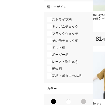
柄・デザイン
飾らな
の服】デ
ストライプ柄
ギンガムチェック
ブラックウォッチ
81
その他チェック柄
ドット柄
ボーダー柄
レース・刺しゅう
動物柄
花柄・ボタニカル柄
カラー
le ciel