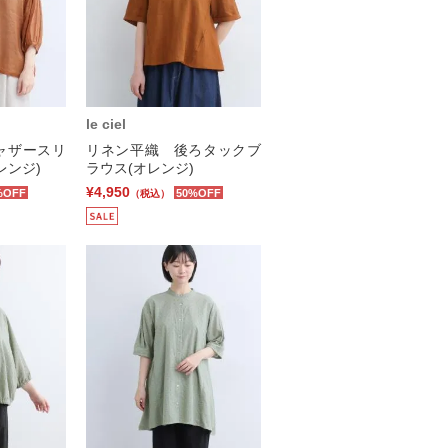
le ciel
ャザースリ
リネン平織 後ろタックブ
レンジ)
ラウス(オレンジ)
¥4,950
%OFF
50%OFF
（税込）