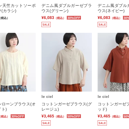
ン天竺カットソーポ
デニム風ダブルガーゼブラ
デニム風ダブル
(カラシ)
ウス(グリーン)
ウス(ネイビー)
¥6,083
¥6,083
30%OFF
30
（税込）
（税込）
（税込）
le ciel
le ciel
ンローンブラウス(オ
コットンガーゼブラウス(グ
コットンガーゼブ
ト)
レージュ)
ッド)
¥3,465
¥3,465
30%OFF
50%OFF
50
（税込）
（税込）
（税込）