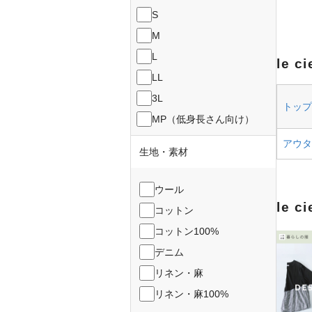
S
M
L
le 
LL
3L
トップス
MP（低身長さん向け）
アウター
生地・素材
ウール
le c
コットン
コットン100%
デニム
リネン・麻
リネン・麻100%