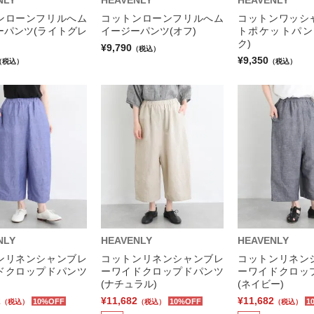
NLY
HEAVENLY
HEAVENLY
ンローンフリルへム
コットンローンフリルへム
コットンワッシ
ーパンツ(ライトグレ
イージーパンツ(オフ)
トポケットパン
ク)
¥9,790
（税込）
¥9,350
（税込）
（税込）
NLY
HEAVENLY
HEAVENLY
ンリネンシャンブレ
コットンリネンシャンブレ
コットンリネン
ドクロップドパンツ
ーワイドクロップドパンツ
ーワイドクロッ
)
(ナチュラル)
(ネイビー)
2
¥11,682
¥11,682
10%OFF
10%OFF
1
（税込）
（税込）
（税込）