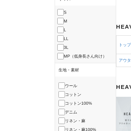
S
M
HEA
L
LL
トップス
3L
MP（低身長さん向け）
アウター
生地・素材
ウール
HEA
コットン
コットン100%
デニム
リネン・麻
リネン・麻100%