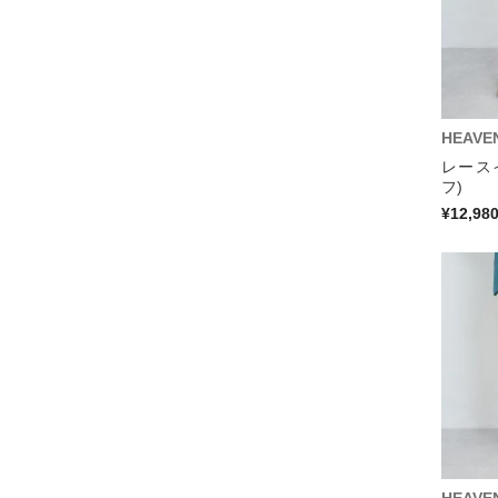
HEAVE
レース
フ)
¥12,98