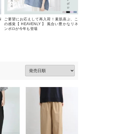
N
ご要望にお応えして再入荷！素肌喜ぶ、こ
今にちょうどいい【 HEAVENL
の感覚【 HEAVENLY 】 風合い豊かなリネ
カットソードルマンカーディガ
ンポロが今年も登場