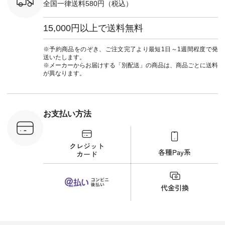
全国一律送料580円（税込）
ンリネン #パマナク
心してはくことがで
暮らし #
ロス #パマナ織り #
きます♪ ボトムスが
しむ #シ
セットアップ #涼コ
ちょっと暗い色味な
フ #シン
15,000円以上で送料無料
ーデ #夏コーデ #so
のでトップスは明る
#大人女子
#エスオー #natulan
い色を。 シンプルに
ットコーデ
#ナチュラン
なりすぎないよう
ーコーデ 
※予約商品をのぞき、ご注文完了より最短1日～1週間程度で発
#natulan_official.
に、 ビスチェを重ね
ト #サロ
送いたします。
てトレンド感をプラ
ツ #ボー
※メーカーからお届けする「別配送」の商品は、商品ごとに送料
スしました。 --------
#夏コーデ #
が異なります。
--------------------- ③
#アン
スタッフ：uruma /
#natula
身長160cm ▼スタッ
ン #natulan_
フコメント カジュア
ルなイメージでした
お支払い方法
が、 きれいめにもマ
ッチするという意外
な一面を発見できま
した！ 腰周りが気に
なってスカートをは
くことが多いのです
が、 これなら自然に
体型もカバーしてく
れるので スカート派
の方にもおすすめし
たい一本です。 -----
------------------------
▶️商品詳細やお買い
物は写真のタグをタ