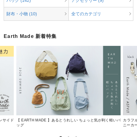
バッグ (142)
アクセサリー (9)
財布・小物 (10)
全てのカテゴリ
Earth Made 新着特集
インサイド
【 EARTH MADE 】あるとうれしい ちょっと気が利く軽いバ
カラフル
ッグ
ニーカ