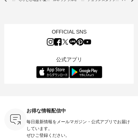
ジーパンツ
ーデ ・ 毎日の“とっ
ー ・ 天然素材を生
リアルなコーディネ
ット ・ ナチュラン
ても”になれる、 ス
かしたナチュラルス
ートをご紹介します
オリジナ
ルな服を提
タンダードな服を提
タイルで人気の
♪ 今回は、8/1に再入
「&yarn
NPLE 」
案する「so（エスオ
「HEAVENLY」か
荷し、 すでに残りわ
げさまで
やかなはき
ー）」。 今回は、独
ら、 新作プルオーバ
ずかとなっている大
えました。 「サ
れいなシル
特の凹凸と軽やかな
ーが届きました。 ほ
人気の ナチュラン
ットを着
OFFICIAL SNS
両立した、
風合いを持つ パナマ
んのり透け感のある
15周年記念アイテム
れど、 合
ーゴイージ
織で仕立てた、
涼やかな生地に、 ふ
「もっと選べるリネ
ナーが難
のご紹介。
2wayブラウスとイ
んわりとしたフリル
ンのよくばりパン
うお客様
るコットン
ージーテーパードパ
をあしらった襟元が
ツ」 をスタッフが着
えして、 
体的なフォ
ンツをご紹介しま
印象的。 シンプルな
用してみました🌿 身
ンサロペ
公式アプリ
、 カジュ
す。 コットンリネン
装いに、 さりげない
長ごとのサイズ感や
ダープル
らも大人ら
のさらりとした肌ざ
華やぎを添えてくれ
着用感など、 ぜひ参
セットでご
テムです。
わりで、 汗ばむ季節
る一枚です。 モデル
考にしてみてくださ
チュラル
：165cm
にも心地よく、 単品
身長：164cm --------
いね。 ＝＝＝＝＝＝
のサロペッ
------------
でもセットアップで
---------------------
＝＝＝＝＝
ルー・ピ
-----------
も楽しめる2つのア
HEAVENLY -----------
8/10（月）AM9:59ま
ックのプ
----- ■ボ
イテムです。 --------
------------------ ■チ
で🎫 ＼涼しいリネン
を組み合わ
ゴイージー
--------------------- so
ェックシャーリング
服ウィーク開催中⏰
6セット
1,550（税
-------------------------
フリルネックプルオ
／ 対象のリネン
す。 販売は8月10日
ーキ ・ブ
---- ■コットンリネ
ーバー ¥12,650（税
100％アイテムを合
までの期
ベージュ [
ンパナマクロス
込） ・ホワイト×ブ
計5,000円以上ご購
す。 ぜひ
お得な情報配信中
：UNL-
2wayTラインブラウ
ラック ・ネイビー
入いただくと 使える
覧ください。 
------
ス ¥7,590（税込）
・オフ [ 注文番号：
【送料無料】クーポ
身長：160c
毎日最新情報をメールマガジン・
公式アプリでお届け
-------- ▶️
・グレー ・タータン
DLW-263T-30714 ] --
ンをプレゼント中◎
-------------
は写真のタ
チェック ・ナチュラ
-------------------------
＝＝＝＝＝＝＝＝＝
---- &yarn 
しています。
 またはプ
ル ・チャコール [ 注
-- ▶️ お買い物は写真
＝＝ ▼今週の「スタ
---------------
ぜひご登録ください。
ィール
文番号：CSO-263T-
のタグをタップ また
ッフコーディネー
わず決ま