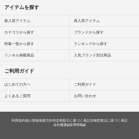
ップ またはプロフィ
アイテムを探す
ール
（@natulan_official）
から 「ナチュラン」
新入荷アイテム
再入荷アイテム
のサイトにアクセス
して 注文番号や商品
カテゴリから探す
ブランドから探す
名を検索してみてく
ださいね。 #lifewear
特集一覧から探す
ランキングから探す
#fashion #natulan #
今日のコーデ #コー
ディネート #ファッ
リンネル掲載商品
人気ブランド別注商品
ション #ナチュラル
#ナチュラン #日々
の暮らし #暮らしを
ご利用ガイド
楽しむ #シンプルラ
イフ #シンプルコー
デ #大人女子 #スタ
はじめての方へ
ご利用ガイド
ッフ着用 #大人カジ
ュアル
よくあるご質問
お問い合わせ
#natulan_official.
利用規約
個人情報保護方針
特定商取引に基づく表記
古物営業法に基づく表記
会社概要
採用情報