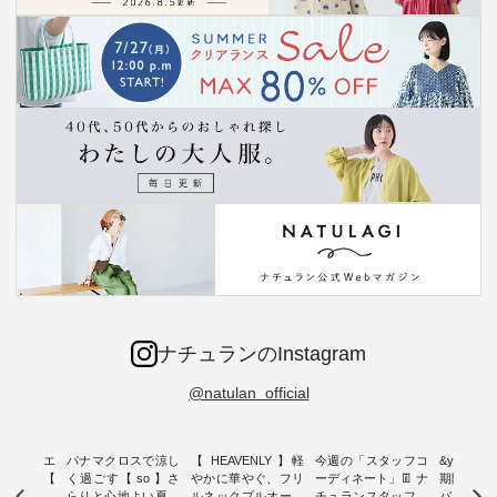
ナチュランのInstagram
@natulan_official
ーブシルエ
パナマクロスで涼し
【 HEAVENLY 】軽
今週の「スタッフコ
&yarn 9th
効いた【
く過ごす【 so 】さ
やかに華やぐ、フリ
ーディネート」👖 ナ
期間限定 
 】ボールカ
らりと心地よい夏コ
ルネックプルオーバ
チュランスタッフの
バー×サ