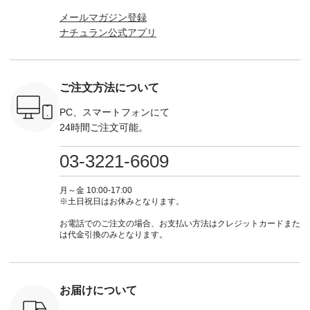
_official）
31348 ] ■コットンリ
はプロフィール
ト」着用アイテム ■
ーT×サロ
メールマガジン登録
チュ
ネンパナマクロス
（@natulan_official）
もっと選べるリネン
ト ¥19,
ナチュラン公式アプリ
注文番号や
イージーテーパード
からどうぞ 「ナチュ
のよくばりパンツ
＜8月10日 
検索してみ
パンツ ¥7,590（税
ラン」で 注文番号や
¥9,900（税込） ・モ
で上記【1
さいね。
込） ・グレー ・タ
商品名を検索してみ
モ ・コーヒー ・ク
タイムセ
 #fashion
ータンチェック ・ナ
てくださいね。
ロマメ [ 注文番号：
・ブルー
n #今日のコ
チュラル ・チャコー
#lifewear #fashion
IIR-262P-29223 ] ----
ル ・ピン
ご注文方法について
ーディネー
ル [ 注文番号：
#natulan #今日のコ
-------------------------
ラル ・ブ
ッション #
CSO-263P-31349 ] -
ーデ #コーディネー
①スタッフ：koishi /
チュラル 
 #日々の
-------------------------
ト #ファッション #
身長155cm ▼スタッ
ブラック 
PC、スマートフォンにて
暮らしを楽
--- ▶️ お買い物は写
ナチュラル #日々の
フコメント 上ほどよ
ブラック 
24時間ご注文可能。
ンプルライ
真のタグをタップ ま
暮らし #暮らしを楽
い厚みのリネンで軽
×ブラック
プルコーデ
たはプロフィール
しむ #シンプルライ
いのに透けないのは
号：MTO
 #パンツ
（@natulan_official）
フ #シンプルコーデ
嬉しいです。 暑い夏
31965 ] ---------------
03-3221-6609
カーゴパン
からどうぞ 「ナチュ
#大人女子 #シャツ #
もこれだったら涼し
-------------- ▶️
ゴパンツコ
ラン」で 注文番号や
シャツコーデ #フリ
く過ごせますね♪ ピ
い物は写
夏コーデ
商品名を検索してみ
ルシャツ #チェック
ンク×ピンクの組み
タップ ま
月～金 10:00-17:00
 #アンプル
てくださいね。
シャツ #チェックシ
合わせにしたかった
ィ
※土日祝日はお休みとなります。
n #ナチュラ
#lifewear #fashion
ャツコーデ #夏コー
ので、 ピンクのボー
（@natulan
official.
#natulan #今日のコ
デ #HEAVENLY #ヘ
ダーをシアーブラウ
からどうぞ 「ナ
お電話でのご注文の場合、お支払い方法はクレジットカードまた
ーデ #コーディネー
ブンリー #natulan #
スのインナーに合わ
ラン」で 
は代金引換のみとなります。
ト #ファッション #
ナチュラン
せてみました。 -----
商品名を
ナチュラル #日々の
#natulan_official.
------------------------
てくだ
暮らし #暮らしを楽
②スタッフ：sk / 身
#lifewear
しむ #シンプルライ
長150cm ▼スタッフ
#natula
フ #シンプルコーデ
コメント ウエストが
ーデ #コ
お届けについて
#大人女子 #ブラウ
ゴムでしっかりと留
ト #ファ
ス #パンツ #コット
まっているので、 安
ナチュラル