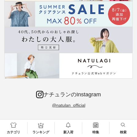
ナチュランのInstagram
@natulan_official
ー再入荷決
＼今週の新着をおさ
軽やかコットンにな
シルエット・素材・
今だけフ
-ire | よく
らい／ ナチュランか
って登場！【わたし
サイズをアップデー
点購入で1
カテゴリ
ランキング
新入荷
特集
検索
ツ】予約販
らお届けしたアイテ
の大人服。】 さらり
ト より選びやすく【
Luuna m