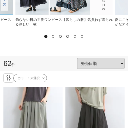
ンピース
飾らない日の主役ワンピース【暮らしの服】気負わず着られ
夏にこ
る涼しい一枚
かなア
62
件
カラー：
未選択