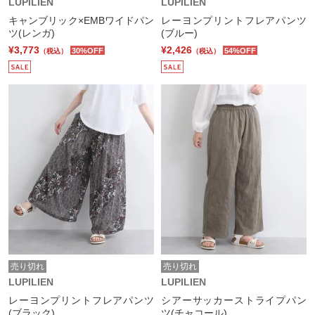
LUPILIEN
LUPILIEN
キャンブリック×EMBワイドパン
レーヨンプリントフレアパンツ
ツ(レンガ)
(ブルー)
¥3,773
¥2,426
30%OFF
54%OFF
（税込）
（税込）
売り切れ
売り切れ
LUPILIEN
LUPILIEN
レーヨンプリントフレアパンツ
シアーサッカーストライプパン
(ブラック)
ツ(チャコール)