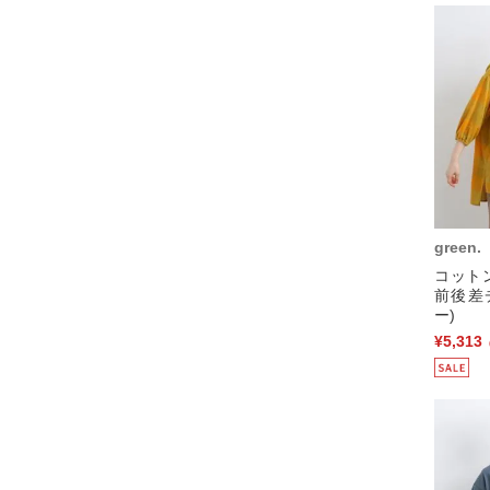
green.
コット
前後差
ー)
¥5,313