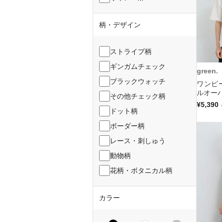
柄・デザイン
ストライプ柄
ギンガムチェック
green.
ブラックウォッチ
ワンピ
ルオーバ
その他チェック柄
¥5,390
ドット柄
ボーダー柄
レース・刺しゅう
動物柄
花柄・ボタニカル柄
カラー