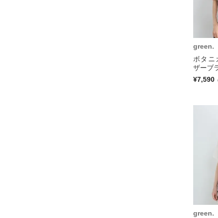
green.
ボタニ
ザーブラ
¥7,590
green.