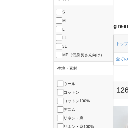
S
M
gre
L
LL
トップス
3L
MP（低身長さん向け）
全ての
生地・素材
ウール
12
コットン
コットン100%
デニム
リネン・麻
リネン・麻100%