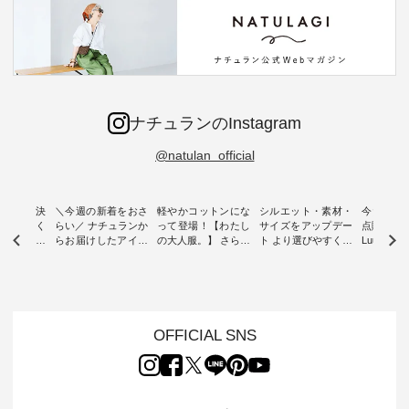
ナチュランのInstagram
@natulan_official
ー再入荷決
＼今週の新着をおさ
軽やかコットンにな
シルエット・素材・
今だけフ
-ire | よく
らい／ ナチュランか
って登場！【わたし
サイズをアップデー
点購入で1
ツ】予約販
らお届けしたアイテ
の大人服。】 さらり
ト より選びやすく【
Luuna m
ムから スタッフが気
と涼し気なシアーカ
D*g*y 】別注リブデ
用ノーカ
もに大きな
になるものをピック
ーディガン ・ 人気
ニムワンピース ・
ット ・ 身に纏うだ
だき、 一
アップ👆 ・ [ This
のシアーカーディガ
心地よく着られるデ
けでほっ
は早々に完
week's NEW
ンが軽くて、 お手入
イリーウェアが人気
地を大切に
 15周年
ARRIVAL ] //
れも簡単なコットン
の 「D*g*y」 より、
ーマル服
くばりパン
2026/07/26 -
素材になりました。
毎年大人気のナチュ
ルブランド「
OFFICIAL SNS
2026/08/01 // ✨✨ナ
ほんのり透ける生地
ラン別注 リブデニム
miu 」か
き、 この
チュラン15周年記念
が、女性らしさを演
ワンピースが登場。
フォーマ
の再入荷が
✨✨ 8月より、
出し、 羽織るだけで
シルエットや素材を
トが仲間入り
。 今回
12,000円（税込）以
今年らしい装いに。
見直し、 さらに魅力
ピースと
10色のカ
上ご購入いただいた
レイヤードスタイル
的になったアイテム
を考え、 