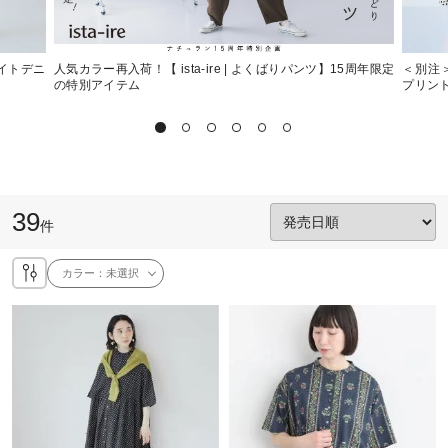
ライトデニ
人気カラー再入荷！【 ista-ire | よくばりパンツ】15周年限定
＜別注＞
の特別アイテム
プリン
39
件
カラー：
未選択