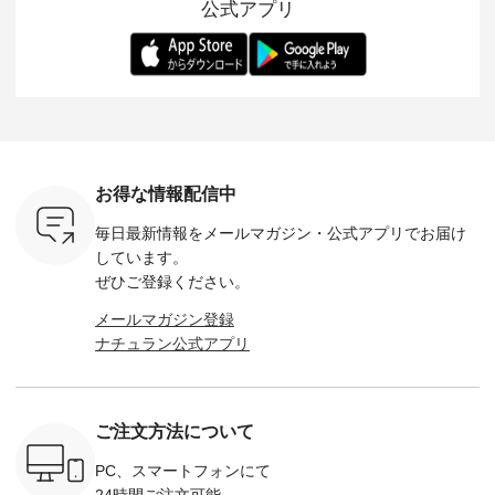
公式アプリ
改めて詳し
お客様へ 人気イラス
が楽しめて、 季節の
を 詳しくご紹介いた
エット、
ます。 限
トレーター、よしい
変わり目に重宝する
します。 モデル身
丁寧に設計。 
を手に入れ
ちひろさん
アイテムです。 モデ
長：164cm / 着用サ
日を心地
だけのチャ
（@chocochop2）
ル身長：168cm -----
イズ：PLUS ---------
る一着に
ひこの機会
描き下ろし 【第2
------------------------
--------------------
た。 モデル身長：
なく！ ▼
弾】レモン柄コット
&yarn -----------------
D*g*y -----------------
164cm ----------------
荷したカラ
ンバッグをプレゼン
------------ ■コットン
------------ ■リブ使い
---------
色） ・コ
ト中です💓 8月にな
シアーVネックカー
デニムワンピース
miu --------
トマト ・
りました☀ 旅行や帰
ディガン ¥7,500（税
¥9,680（税込） ・ネ
--------- ■【慶弔両
モモ ・グ
省、レジャーなど楽
込） ・スモークブル
イビー ・ブラック [
用】ノー
ー ・スミ
しい予定を計画され
ー ・ブラック ・ネ
注文番号：DCO-
ーマルジ
お得な情報配信中
マメ ・レ
ている方も多いかと
イビー [ 注文番号：
264W-30707 ] -------
¥16,50
ルーベリー
思います🌿 今週は、
GRE-263T-30614 ] -
---------------------- ▶️
注文番号
毎日最新情報をメールマガジン・
公式アプリでお届け
----
暑さ本番のこれから
-------------------------
お買い物は写真のタ
262O-31095 
--------
にぴったりな 涼し気
--- ▶️ お買い物は写
グをタップ またはプ
弔両用】
しています。
-------------
なセットアップやワ
真のタグをタップ ま
ロフィール
ボタンフ
ぜひご登録ください。
っと
ンピース、ブラウス
たはプロフィール
（@natulan_official）
ース ¥18
ネンのよく
などが新登場！ そし
（@natulan_official）
からどうぞ 「ナチュ
込） [ 
メールマガジン登録
パンツ
て、大人気「よくば
からどうぞ 「ナチュ
ラン」で 注文番号や
KOA-252W
ナチュラン公式アプリ
込） [ 注
りパンツ」予約販売
ラン」で 注文番号や
商品名を検索してみ
■【慶弔
R-262P-
がスタートしていま
商品名を検索してみ
てくださいね。
な日のボ
す♪ お見逃しなく！
てくださいね。
#lifewear #fashion
インワ
 お買
-------------------------
#lifewear #fashion
#natulan #今日のコ
¥18,70
真のタグを
---- 今週のご紹介ア
#natulan #今日のコ
ーデ #コーディネー
注文番号
ご注文方法について
たはプロフ
イテム ----------------
ーデ #コーディネー
ト #ファッション #
252W-22369 ] -
ール
------------- ＜1枚目
ト #ファッション #
ナチュラル #日々の
--------------
_official）
右・2枚目＞ ■ista-
ナチュラル #日々の
暮らし #暮らしを楽
お買い物
PC、スマートフォンにて
チュ
ire もっと選べるリ
暮らし #暮らしを楽
しむ #シンプルライ
グをタップ
24時間ご注文可能。