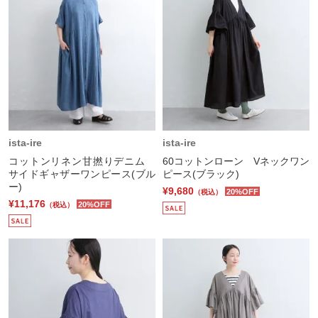
ista-ire
ista-ire
コットンリネン甘撚りデニム
60コットンローン Vネックワン
サイドギャザーワンピース(ブル
ピース(ブラック)
ー)
¥9,680
20%OFF
（税込）
¥11,176
20%OFF
（税込）