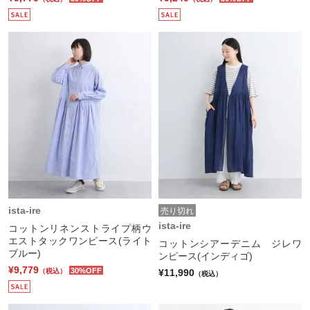
ista-ire
売り切れ
ista-ire
コットンリネンストライプ柄ウ
エストタックワンピース(ライト
コットンシアーデニム ジレワ
ブルー)
ンピース(インディゴ)
¥9,779
30%OFF
¥11,990
（税込）
（税込）