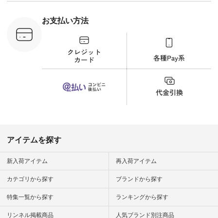
Laulu 立体フラワー
刺繍ブラウス
¥8,800（税込） [ 注
お支払い方法
文番号：YCC-263T-
30689 ] ---------------
-------------- ▶️商品詳
細やお買い物は写真
のタグをタップ また
はプロフィール
（@natulan_official）
から 「ナチュラン」
のサイトにアクセス
して 注文番号や商品
名を検索してみてく
ださいね。 #lifewear
#fashion #natulan #
今日のコーデ #コー
ディネート #ファッ
アイテムを探す
ション #ナチュラル
#ナチュラン #日々
の暮らし #暮らしを
新入荷アイテム
再入荷アイテム
楽しむ #シンプルラ
イフ #シンプルコー
カテゴリから探す
ブランドから探す
デ #大人女子 #夏コ
ーデ #真夏コーデ #
特集一覧から探す
ランキングから探す
暑さ対策 #コーデ #
リネン
#natulan_official.
リンネル掲載商品
人気ブランド別注商品