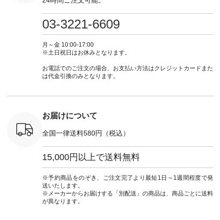
注文番号や
ネンのよくばりパン
しむ #シンプルライ
フ #シンプルコーデ
ロフ
検索してみ
ツ ¥9,900（税込） [
フ #シンプルコーデ
#大人女子 #ワンピ
（@natulan
さいね。
注文番号：IIR-262P-
#大人女子 #カーデ
ース #デニム #デニ
からどうぞ 「ナ
03-3221-6609
 #fashion
29223 ] ＜1枚目左・
ィガン #羽織り #シ
ムワンピ #別注 #夏
ラン」で 
n #今日のコ
3～4枚目＞ ■so コ
アーカーデ #コット
コーデ #D*g*y #ディ
商品名を
ーディネー
ットンリネンパナマ
ン #夏の羽織 #夏コ
ージーワイ #natulan
てくだ
月～金 10:00-17:00
ッション #
クロス 2wayTライ
ーデ #andyarn #アン
#ナチュラン
#lifewear
※土日祝日はお休みとなります。
 #日々の
ンブラウス
ドヤーン #オリジナ
#natulan_official.
#natula
暮らしを楽
¥7,590（税込） [ 注
ルブランド #natulan
ーデ #コ
お電話でのご注文の場合、お支払い方法はクレジットカードまた
ンプルライ
文番号：CSO-263T-
#ナチュラン
ト #ファ
は代金引換のみとなります。
プルコーデ
31348 ] コットンリ
#natulan_official.
ナチュラル
#パンツ #
ネンパナマクロス
暮らし #
ツ #よく
イージーテーパード
しむ #シ
 #テーパ
パンツ ¥7,590（税
フ #シン
 #限定カ
込） [ 注文番号：
#大人女子
お届けについて
荷 #15周
CSO-263P-31349 ]
マル #ブ
#夏コーデ
＜5～6枚目＞
ーマル #
全国一律送料580円（税込）
re #イスタイ
■&yarn ピンタック
#ワンピー
#natulan
ワンピース
葬祭 #Luu
ュラン
¥12,900（税込） [
ウナミウ 
15,000円以上で送料無料
ficial.
注文番号：MTO-
ルブランド #natu
263W-29752 ] ＜7～
#ナチ
8枚目＞ ■UNPLE ボ
#natulan_of
※予約商品をのぞき、ご注文完了より最短1日～1週間程度で発
ールカーゴイージー
送いたします。
パンツ ¥11,550（税
※メーカーからお届けする「別配送」の商品は、商品ごとに送料
込） [ 注文番号：
が異なります。
UNL-254P-18377 ]
＜9枚目＞ ■Lintu