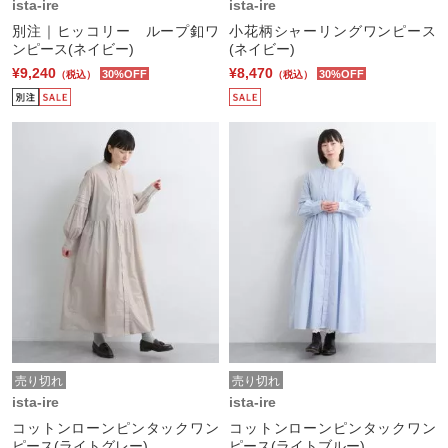
ista-ire
ista-ire
別注｜ヒッコリー ループ釦ワ
小花柄シャーリングワンピース
ンピース(ネイビー)
(ネイビー)
¥9,240
¥8,470
30%OFF
30%OFF
（税込）
（税込）
売り切れ
売り切れ
ista-ire
ista-ire
コットンローンピンタックワン
コットンローンピンタックワン
ピース(ライトグレー)
ピース(ライトブルー)