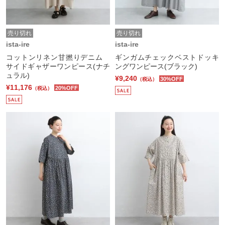
売り切れ
売り切れ
ista-ire
ista-ire
コットンリネン甘撚りデニム
ギンガムチェックベストドッキ
サイドギャザーワンピース(ナチ
ングワンピース(ブラック)
ュラル)
¥9,240
30%OFF
（税込）
¥11,176
20%OFF
（税込）