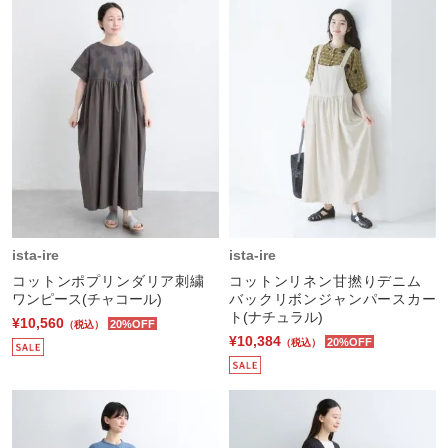
ista-ire
ista-ire
コットンポプリンダリア刺繍
コットンリネン甘撚りデニム
ワンピース(チャコール)
バックリボンジャンパースカー
ト(ナチュラル)
¥10,560
20%OFF
（税込）
¥10,384
20%OFF
（税込）