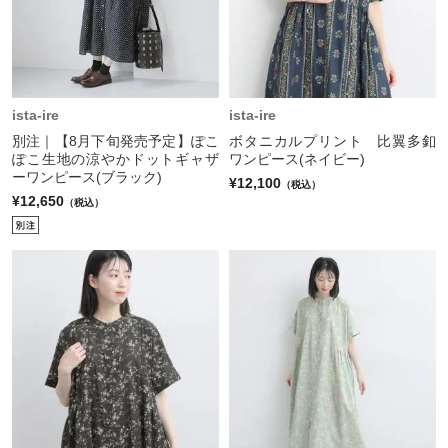
ista-ire
ista-ire
別注｜【8月下旬発売予定】ぽこ
ボタニカルプリント 比翼多釦
ぽこ生地の涼やかドットギャザ
ワンピース(ネイビー)
ーワンピース(ブラック)
¥12,100
（税込）
¥12,650
（税込）