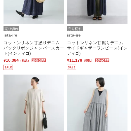
売り切れ
売り切れ
ista-ire
ista-ire
コットンリネン甘撚りデニム
コットンリネン甘撚りデニム
バックリボンジャンパースカー
サイドギャザーワンピース(イン
ト(インディゴ)
ディゴ)
¥10,384
¥11,176
20%OFF
20%OFF
（税込）
（税込）