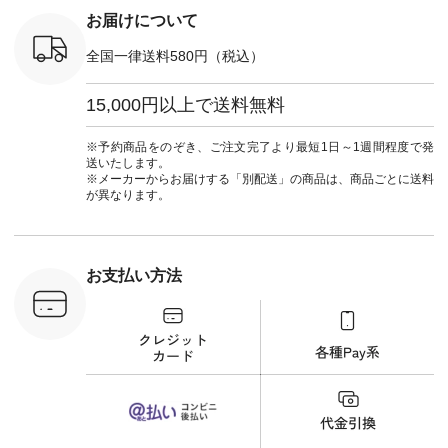
注文番号：
込） [ 注文番号：
#大人女子 #フォー
お届けについて
-31349 ]
NCO-222C-00150 ] -
マル #ブラックフォ
6枚目＞
-------------------------
ーマル #ジャケット
全国一律送料580円（税込）
 ピンタック
--- ▶️ お買い物は写
#ワンピース #冠婚
ピース
真のタグをタップ ま
葬祭 #Luunamiu #ル
0（税込） [
たはプロフィール
ウナミウ #オリジナ
15,000円以上で送料無料
：MTO-
（@natulan_official）
ルブランド #natulan
] ＜7～
からどうぞ 「ナチュ
#ナチュラン
UNPLE ボ
ラン」で 注文番号や
#natulan_official.
※予約商品をのぞき、ご注文完了より最短1日～1週間程度で発
ゴイージー
商品名を検索してみ
送いたします。
1,550（税
てくださいね。
※メーカーからお届けする「別配送」の商品は、商品ごとに送料
注文番号：
#lifewear #fashion
が異なります。
-18377 ]
#natulan #今日のコ
■Lintu
ーデ #コーディネー
立体フラワー
ト #ファッション #
ラウス
ナチュラル #日々の
税込） [ 注
暮らし #暮らしを楽
お支払い方法
C-263T-
しむ #シンプルライ
フ #シンプルコーデ
商品詳
#大人女子 #猫 #猫グ
い物は写真
ッズ #世界猫の日 #
ップ また
バッグ #財布 #ポー
フィール
チ #マグカップ #猫
_official）
雑貨 #松尾ミユキ
チュラン」
#aoneco #アオネコ
にアクセス
#natulan #ナチュラ
番号や商品
ン #natulan_official.
してみてく