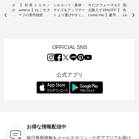
新着をおさ
【 松尾ミユキ／
シルエット・素材・
今だけフォーマル2
真夏から
チュランか
aoneco 】ねこモチ
サイズをアップデー
点購入で10%OFF【
色チェック
したアイテ
ーフの新作雑貨 ・ 8
ト より選びやすく【
Luuna miu 】慶弔両
Laulu
タッフが気
月8日の「世界猫の
D*g*y 】別注リブデ
用ノーカラージャケ
ェックギ
のをピック
日」を前に、 愛らし
ニムワンピース ・
ット ・ 身に纏うだ
ート ・ ゆったりと
s
いネコモチーフのア
心地よく着られるデ
けでほっとする着心
した着心
s NEW
イテムを特集。 ナチ
イリーウェアが人気
地を大切にした フォ
日常着を
L ] //
ュランでも人気の
の 「D*g*y」 より、
ーマル服のオリジナ
ナチュラ
7/26 -
「m.m（松尾ミユ
毎年大人気のナチュ
ルブランド「 Luuna
ルブランド「
OFFICIAL SNS
/ ✨✨ナ
キ）」と
ラン別注 リブデニム
miu 」から、 新たに
Laulu 
5周年記念
「aoneco」から、
ワンピースが登場。
フォーマルジャケッ
をまたい
月より、
持っているだけで気
シルエットや素材を
トが仲間入り。 ワン
ェックス
円（税込）以
分が上がる バッグや
見直し、 さらに魅力
ピースとのバランス
登場。 真夏にうれし
いただいた
雑貨をご紹介しま
的になったアイテム
を考え、 丈感やシル
い涼やかさ
公式アプリ
人気イラス
す。 -------------------
を 詳しくご紹介いた
エット、着心地まで
先取りで
ー、よしい
---------- 松尾ミユキ
します。 モデル身
丁寧に設計。 特別な
いた色合
ろさん
-------------------------
長：164cm / 着用サ
日を心地よく過ごせ
えたアイテ
ochop2）
---- ■松尾ミユキ
イズ：PLUS ---------
る一着に仕上げまし
しくご紹
し 【第2
シアーバッグ
--------------------
た。 モデル身長：
モデル身長
ン柄コット
¥3,080（税込） ・
D*g*y -----------------
164cm ----------------
-------------
をプレゼン
Momo ・Leo ・
------------ ■リブ使い
------------- Luuna
---- Lintu L
にな
Maron ・Stella [ 注文
デニムワンピース
miu --------------------
-------------
 旅行や帰
番号：EMW-263B-
¥9,680（税込） ・ネ
--------- ■【慶弔両
タータン
ャーなど楽
31376 ] ■松尾ミユ
イビー ・ブラック [
用】ノーカラーフォ
ャザー
を計画され
キ キャットヘアク
注文番号：DCO-
ーマルジャケット
¥9,900
お得な情報配信中
も多いかと
リップ ¥1,320（税
264W-30707 ] -------
¥16,500（税込） [
ッド系 ・
は、
込） ・Noisettes ・
---------------------- ▶️
注文番号：KOA-
[ 注文番
毎日最新情報をメールマガジン・
公式アプリでお届け
のこれから
Pepper ・Chloe [ 注
お買い物は写真のタ
262O-31095 ] ■【慶
263S-27183 ] --