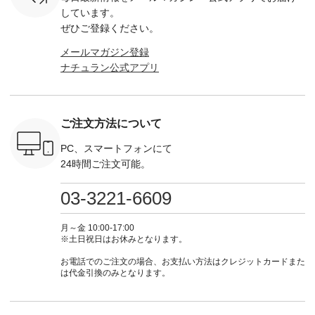
な 涼し気
文番号：EMW-
グをタップ またはプ
弔両用】大切な日の
-------------
しています。
アップやワ
262A-31375 ] ■松尾
ロフィール
ボタンフレアワンピ
お買い物
ぜひご登録ください。
、ブラウス
ミユキ キャットハ
（@natulan_official）
ース ¥18,700（税
グをタップ
！ そし
ンドルマグ ¥
からどうぞ 「ナチュ
込） [ 注文番号：
ロフ
メールマガジン登録
気「よくば
¥1,650（税込） ・
ラン」で 注文番号や
KOA-252W-22368 ]
（@natulan
ナチュラン公式アプリ
」予約販売
Pumpkin ・Noisettes
商品名を検索してみ
■【慶弔両用】大切
からどうぞ 「ナ
トしていま
・Pepper ・Chloe [
てくださいね。
な日のボウタイAラ
ラン」で 
逃しなく！
注文番号：EMW-
#lifewear #fashion
インワンピース
商品名を
------------
262K-31378 ] --------
#natulan #今日のコ
¥18,700（税込） [
てくだ
---------------------
ーデ #コーディネー
注文番号：KOA-
#lifewear
ご注文方法について
----------
aoneco ---------------
ト #ファッション #
252W-22369 ] -------
#natula
枚目
-------------- ■がま口
ナチュラル #日々の
---------------------- ▶️
ーデ #コ
 ■ista-
ロングウォレット
暮らし #暮らしを楽
お買い物は写真のタ
ト #ファ
PC、スマートフォンにて
っと選べるリ
¥19,690（税込） ・
しむ #シンプルライ
グをタップ またはプ
ナチュラル
24時間ご注文可能。
くばりパン
グレージュ ・ブルー
フ #シンプルコーデ
ロフィール
暮らし #
0（税込） [
グリーン ・ミモザイ
#大人女子 #ワンピ
（@natulan_official）
しむ #シ
R-262P-
エロー ・シルエット
ース #デニム #デニ
からどうぞ 「ナチュ
フ #シン
03-3221-6609
ブルー [ 注文番号：
ムワンピ #別注 #夏
ラン」で 注文番号や
#大人女子
 ■so コ
NCO-262C-31607 ]
コーデ #D*g*y #ディ
商品名を検索してみ
ト #フレ
ネンパナマ
■がま口 ミニウォレ
ージーワイ #natulan
てくださいね。
#チェック
月～金 10:00-17:00
wayTライ
ット ¥9,790（税込）
#ナチュラン
#lifewear #fashion
タンチェッ
※土日祝日はお休みとなります。
ラウス
[ 注文番号：NCO-
#natulan_official.
#natulan #今日のコ
#夏コーデ 
税込） [ 注
242C-08057 ] ■ラテ
ーデ #コーディネー
Laulu 
お電話でのご注文の場合、お支払い方法はクレジットカードまた
O-263T-
ィストート
ト #ファッション #
ル #オリ
は代金引換のみとなります。
¥12,980（税込） [
ナチュラル #日々の
ンド #natulan #ナチ
マクロス
注文番号：NCO-
暮らし #暮らしを楽
ュ
テーパード
262B-31610 ] ■キー
しむ #シンプルライ
#natulan_of
,590（税
カバー ¥2,970（税
フ #シンプルコーデ