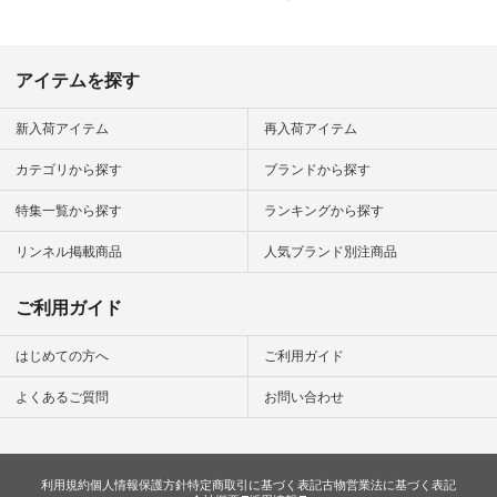
ar
#natulan #
デ #コー
 #ファッ
アイテムを探す
ナチュラル
ン #日々
#暮らしを
新入荷アイテム
再入荷アイテム
シンプルラ
ンプルコー
カテゴリから探す
ブランドから探す
女子 #夏コ
夏コーデ #
特集一覧から探す
ランキングから探す
#コーデ #
ネン
ficial.
リンネル掲載商品
人気ブランド別注商品
ご利用ガイド
はじめての方へ
ご利用ガイド
よくあるご質問
お問い合わせ
利用規約
個人情報保護方針
特定商取引に基づく表記
古物営業法に基づく表記