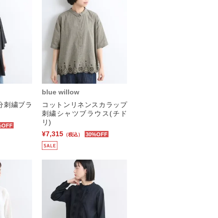
blue willow
分刺繍ブラ
コットンリネンスカラップ
刺繍シャツブラウス(チド
リ)
%OFF
¥7,315
30%OFF
（税込）