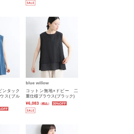
blue willow
ピンタック
コットン無地×ドビー 二
ウス(ブル
重仕様ブラウス(ブラック)
¥6,083
30%OFF
（税込）
%OFF