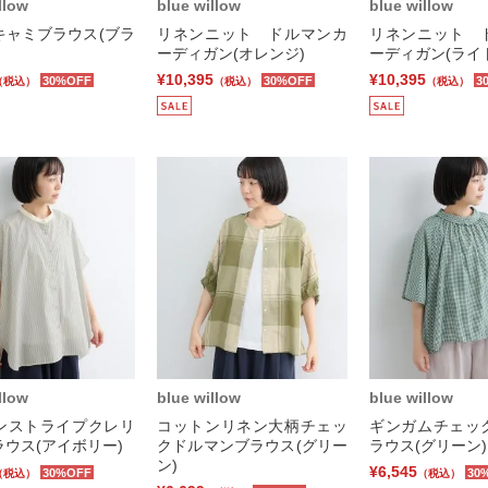
llow
blue willow
blue willow
キャミブラウス(ブラ
リネンニット ドルマンカ
リネンニット 
ーディガン(オレンジ)
ーディガン(ライ
¥10,395
¥10,395
30%OFF
30%OFF
3
（税込）
（税込）
（税込）
llow
blue willow
blue willow
ンストライプクレリ
コットンリネン大柄チェッ
ギンガムチェッ
ウス(アイボリー)
クドルマンブラウス(グリー
ラウス(グリーン)
ン)
¥6,545
30%OFF
30
（税込）
（税込）