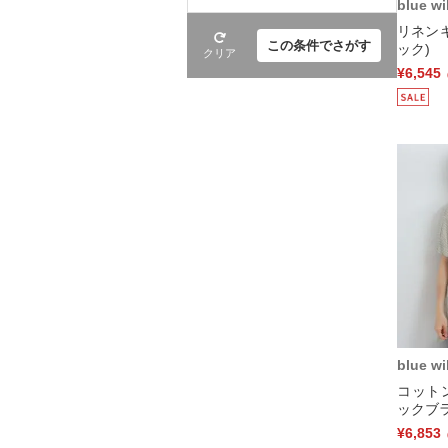
blue wi
リネン
この条件でさがす
ック)
クリア
¥6,545
blue wi
コット
ックブラ
¥6,853