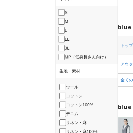
S
M
blu
L
LL
トップス
3L
MP（低身長さん向け）
アウター
生地・素材
全ての
ウール
コットン
コットン100%
blu
デニム
リネン・麻
リネン・麻100%