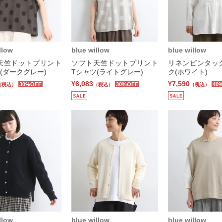
llow
blue willow
blue willow
天竺ドットプリント
ソフト天竺ドットプリント
リネンピンタッ
(ダークグレー)
Tシャツ(ライトグレー)
ク(ホワイト)
¥6,083
¥7,590
30%OFF
30%OFF
40
（税込）
（税込）
（税込）
llow
blue willow
blue willow