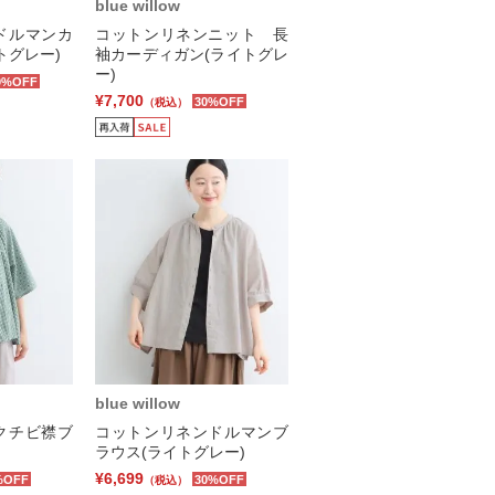
blue willow
ドルマンカ
コットンリネンニット 長
トグレー)
袖カーディガン(ライトグレ
ー)
0%OFF
¥7,700
30%OFF
（税込）
blue willow
クチビ襟ブ
コットンリネンドルマンブ
ラウス(ライトグレー)
¥6,699
%OFF
30%OFF
（税込）