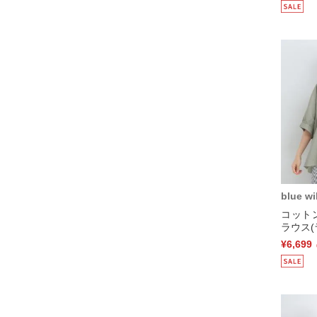
blue wi
コット
ラウス(
¥6,699