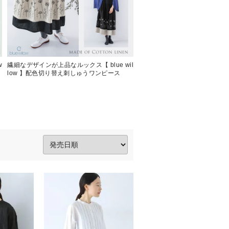
w
繊細なデザインが上品なルックス【 blue wil
特別な日を私らしく彩る 【 blue 
low 】配色切り替え刺しゅうワンピース
フォーマルシリーズ