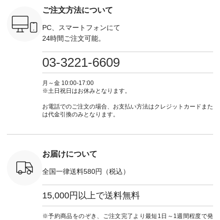
n #今日のコ
チュラル ・チャコー
#lifewear #fashion
IIR-262P-29223 ] ----
ル ・ピン
ご注文方法について
ーディネー
ル [ 注文番号：
#natulan #今日のコ
-------------------------
ラル ・ブ
ッション #
CSO-263P-31349 ] -
ーデ #コーディネー
①スタッフ：koishi /
チュラル 
 #日々の
-------------------------
ト #ファッション #
身長155cm ▼スタッ
ブラック 
PC、スマートフォンにて
暮らしを楽
--- ▶️ お買い物は写
ナチュラル #日々の
フコメント 上ほどよ
ブラック 
24時間ご注文可能。
ンプルライ
真のタグをタップ ま
暮らし #暮らしを楽
い厚みのリネンで軽
×ブラック
プルコーデ
たはプロフィール
しむ #シンプルライ
いのに透けないのは
号：MTO
 #パンツ
（@natulan_official）
フ #シンプルコーデ
嬉しいです。 暑い夏
31965 ] ---------------
03-3221-6609
カーゴパン
からどうぞ 「ナチュ
#大人女子 #シャツ #
もこれだったら涼し
-------------- ▶️
ゴパンツコ
ラン」で 注文番号や
シャツコーデ #フリ
く過ごせますね♪ ピ
い物は写
夏コーデ
商品名を検索してみ
ルシャツ #チェック
ンク×ピンクの組み
タップ ま
月～金 10:00-17:00
 #アンプル
てくださいね。
シャツ #チェックシ
合わせにしたかった
ィ
※土日祝日はお休みとなります。
n #ナチュラ
#lifewear #fashion
ャツコーデ #夏コー
ので、 ピンクのボー
（@natulan
official.
#natulan #今日のコ
デ #HEAVENLY #ヘ
ダーをシアーブラウ
からどうぞ 「ナ
お電話でのご注文の場合、お支払い方法はクレジットカードまた
ーデ #コーディネー
ブンリー #natulan #
スのインナーに合わ
ラン」で 
は代金引換のみとなります。
ト #ファッション #
ナチュラン
せてみました。 -----
商品名を
ナチュラル #日々の
#natulan_official.
------------------------
てくだ
暮らし #暮らしを楽
②スタッフ：sk / 身
#lifewear
しむ #シンプルライ
長150cm ▼スタッフ
#natula
フ #シンプルコーデ
コメント ウエストが
ーデ #コ
お届けについて
#大人女子 #ブラウ
ゴムでしっかりと留
ト #ファ
ス #パンツ #コット
まっているので、 安
ナチュラル
全国一律送料580円（税込）
ンリネン #パマナク
心してはくことがで
暮らし #
ロス #パマナ織り #
きます♪ ボトムスが
しむ #シ
セットアップ #涼コ
ちょっと暗い色味な
フ #シン
15,000円以上で送料無料
ーデ #夏コーデ #so
のでトップスは明る
#大人女子
#エスオー #natulan
い色を。 シンプルに
ットコーデ
#ナチュラン
なりすぎないよう
ーコーデ 
※予約商品をのぞき、ご注文完了より最短1日～1週間程度で発