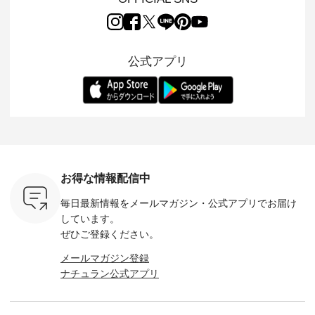
両立した、
風合いを持つ パナマ
んのり透け感のある
15周年記念アイテム
れど、 合
ーゴイージ
織で仕立てた、
涼やかな生地に、 ふ
「もっと選べるリネ
ナーが難
のご紹介。
2wayブラウスとイ
んわりとしたフリル
ンのよくばりパン
うお客様
るコットン
ージーテーパードパ
をあしらった襟元が
ツ」 をスタッフが着
えして、 
体的なフォ
ンツをご紹介しま
印象的。 シンプルな
用してみました🌿 身
ンサロペ
公式アプリ
、 カジュ
す。 コットンリネン
装いに、 さりげない
長ごとのサイズ感や
ダープル
らも大人ら
のさらりとした肌ざ
華やぎを添えてくれ
着用感など、 ぜひ参
セットでご
テムです。
わりで、 汗ばむ季節
る一枚です。 モデル
考にしてみてくださ
チュラル
：165cm
にも心地よく、 単品
身長：164cm --------
いね。 ＝＝＝＝＝＝
のサロペッ
------------
でもセットアップで
---------------------
＝＝＝＝＝
ルー・ピ
-----------
も楽しめる2つのア
HEAVENLY -----------
8/10（月）AM9:59ま
ックのプ
----- ■ボ
イテムです。 --------
------------------ ■チ
で🎫 ＼涼しいリネン
を組み合わ
ゴイージー
--------------------- so
ェックシャーリング
服ウィーク開催中⏰
6セット
1,550（税
-------------------------
フリルネックプルオ
／ 対象のリネン
す。 販売は8月10日
ーキ ・ブ
---- ■コットンリネ
ーバー ¥12,650（税
100％アイテムを合
までの期
ベージュ [
ンパナマクロス
込） ・ホワイト×ブ
計5,000円以上ご購
す。 ぜひ
お得な情報配信中
：UNL-
2wayTラインブラウ
ラック ・ネイビー
入いただくと 使える
覧ください。 
------
ス ¥7,590（税込）
・オフ [ 注文番号：
【送料無料】クーポ
身長：160c
毎日最新情報をメールマガジン・
公式アプリでお届け
-------- ▶️
・グレー ・タータン
DLW-263T-30714 ] --
ンをプレゼント中◎
-------------
は写真のタ
チェック ・ナチュラ
-------------------------
＝＝＝＝＝＝＝＝＝
---- &yarn 
しています。
 またはプ
ル ・チャコール [ 注
-- ▶️ お買い物は写真
＝＝ ▼今週の「スタ
---------------
ぜひご登録ください。
ィール
文番号：CSO-263T-
のタグをタップ また
ッフコーディネー
わず決ま
_official）
31348 ] ■コットンリ
はプロフィール
ト」着用アイテム ■
ーT×サロ
メールマガジン登録
チュ
ネンパナマクロス
（@natulan_official）
もっと選べるリネン
ト ¥19,
ナチュラン公式アプリ
注文番号や
イージーテーパード
からどうぞ 「ナチュ
のよくばりパンツ
＜8月10日 
検索してみ
パンツ ¥7,590（税
ラン」で 注文番号や
¥9,900（税込） ・モ
で上記【1
さいね。
込） ・グレー ・タ
商品名を検索してみ
モ ・コーヒー ・ク
タイムセ
 #fashion
ータンチェック ・ナ
てくださいね。
ロマメ [ 注文番号：
・ブルー