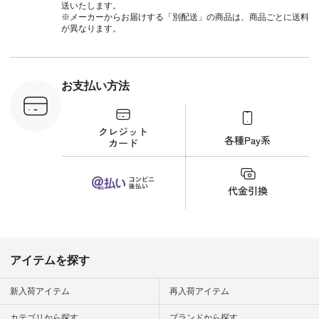
#natulan_official.
に、 ビスチェを重ね
ト #サロ
送いたします。
てトレンド感をプラ
ツ #ボー
※メーカーからお届けする「別配送」の商品は、商品ごとに送料
スしました。 --------
#夏コーデ #
が異なります。
--------------------- ③
#アン
スタッフ：uruma /
#natula
身長160cm ▼スタッ
ン #natulan_
フコメント カジュア
ルなイメージでした
お支払い方法
が、 きれいめにもマ
ッチするという意外
な一面を発見できま
した！ 腰周りが気に
なってスカートをは
くことが多いのです
が、 これなら自然に
体型もカバーしてく
れるので スカート派
の方にもおすすめし
たい一本です。 -----
------------------------
▶️商品詳細やお買い
物は写真のタグをタ
ップ またはプロフィ
アイテムを探す
ール
（@natulan_official）
から 「ナチュラン」
新入荷アイテム
再入荷アイテム
のサイトにアクセス
して 注文番号や商品
カテゴリから探す
ブランドから探す