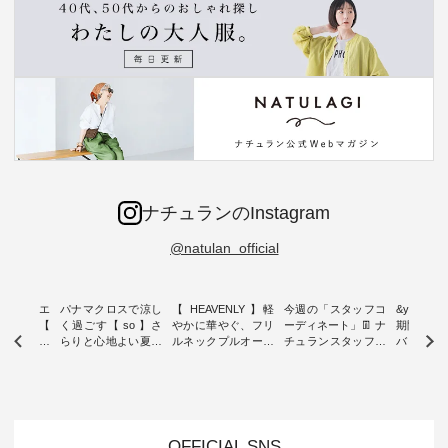
ナチュランのInstagram
@natulan_official
ーブシルエ
パナマクロスで涼し
【 HEAVENLY 】軽
今週の「スタッフコ
&yarn 9th
効いた【
く過ごす【 so 】さ
やかに華やぐ、フリ
ーディネート」👖 ナ
期間限定 
 】ボールカ
らりと心地よい夏コ
ルネックプルオーバ
チュランスタッフの
バー×サ
ジーパンツ
ーデ ・ 毎日の“とっ
ー ・ 天然素材を生
リアルなコーディネ
ット ・ ナチュラン
ても”になれる、 ス
かしたナチュラルス
ートをご紹介します
オリジナ
ルな服を提
タンダードな服を提
タイルで人気の
♪ 今回は、8/1に再入
「&yarn
NPLE 」
案する「so（エスオ
「HEAVENLY」か
荷し、 すでに残りわ
げさまで
やかなはき
ー）」。 今回は、独
ら、 新作プルオーバ
ずかとなっている大
えました。 「サ
れいなシル
特の凹凸と軽やかな
ーが届きました。 ほ
人気の ナチュラン
ットを着
OFFICIAL SNS