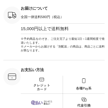
ばりパンツ #テーパ
使いデニムワンピー
ードパンツ #限定カ
ス ¥9,680（税込） [
お届けについて
ラー #再入荷 #15周
注文番号：DCO-
年記念 #夏コーデ
264W-30707 ] ＜8～
全国一律送料580円（税込）
#ista-ire #イスタイ
9枚目＞ ■blue willow
ーレ #別注 #natulan
リネンVネックサイ
#ナチュラン
ドボタンベスト
15,000円以上で送料無料
#natulan_official.
¥12,650（税込） [
注文番号：ISW-
264T-30716 ] --------
※予約商品をのぞき、ご注文完了より最短1日～1週間程度で発
--------------------- ▶️
送いたします。
商品詳細やお買い物
※メーカーからお届けする「別配送」の商品は、商品ごとに送料
は写真のタグをタッ
が異なります。
プ またはプロフィー
ル
（@natulan_official）
から 「ナチュラン」
のサイトにアクセス
お支払い方法
して 注文番号や商品
名を検索してみてく
ださいね。 #lifewear
#fashion #natulan #
今日のコーデ #コー
ディネート #ファッ
ション #ナチュラル
#ナチュラン #日々
の暮らし #暮らしを
楽しむ #シンプルラ