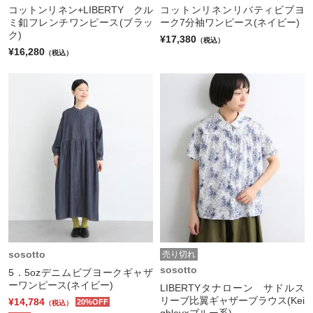
コットンリネン+LIBERTY クル
コットンリネンリバティビブヨ
ミ釦フレンチワンピース(ブラッ
ーク7分袖ワンピース(ネイビー)
ク)
¥17,380
（税込）
¥16,280
（税込）
sosotto
売り切れ
sosotto
5．5ozデニムビブヨークギャザ
ーワンピース(ネイビー)
LIBERTYタナローン サドルス
リーブ比翼ギャザーブラウス(Kei
¥14,784
20%OFF
（税込）
ghley×ブルー系)