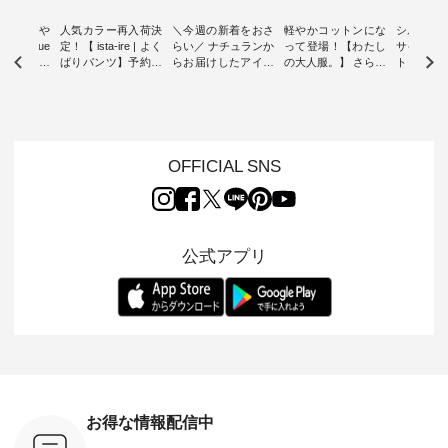
0％の涼や
人気カラー再入荷決
＼今週の新着をおさ
軽やかコットンにな
シルエッ
 blue
定！【 ista-ire | よく
らい／ ナチュランか
って登場！【わたし
サイズを
 】夏にぴった
ばりパンツ】予約販
らお届けしたアイテ
の大人服。】 さらり
ト より選
ックベスト
売開始 ・ 6月の販売
ムから スタッフが気
と涼し気なシアーカ
D*g*y 
開始とともに大きな
になるものをピック
ーディガン ・ 人気
ニムワン
 着心地の
反響をいただき、 一
アップ👆 ・ [ This
のシアーカーディガ
心地よく
切にした服
部カラーは早々に完
week's NEW
ンが軽くて、 お手入
イリーウ
行う 「
売となった 15周年
ARRIVAL ] //
れも簡単なコットン
の 「D*g*y」 より、
low 」から新
記念のよくばりパン
2026/08/02 -
素材になりました。
毎年大人
OFFICIAL SNS
トが届きま
ツ。 たくさんのご要
2026/08/08 // ✨✨ナ
ほんのり透ける生地
ラン別注 
望をいただき、 この
チュラン15周年記念
が、女性らしさを演
ワンピー
たい、 レ
たび待望の再入荷が
✨✨ 12,000円（税
出し、 羽織るだけで
シルエッ
が楽しめる
実現しました。 今回
込）以上ご購入いた
今年らしい装いに。
見直し、 
紹介いたし
再入荷する10色のカ
だいたお客様へ 人気
レイヤードスタイル
的になっ
公式アプリ
ラーを、 改めて詳し
イラストレーター、
が楽しめて、 季節の
を 詳しく
くご紹介します。 限
よしいちひろさん
変わり目に重宝する
します。 モデル
---- blue
定カラーを手に入れ
（@chocochop2）
アイテムです。 モデ
長：164cm / 
------------
られる今だけのチャ
描き下ろし 【第2
ル身長：168cm -----
イズ：PLUS -----
ンス、 ぜひこの機会
弾】レモン柄コット
------------------------
-------------
イドボタン
をお見逃しなく！ ▼
ンバッグをプレゼン
&yarn -----------------
D*g*y -----
2,650（税
今回再入荷したカラ
ト中です💓 そろそろ
------------ ■コットン
------------ ■リブ使い
ラック ・
ー（計10色） ・コ
お盆休みの方も多い
シアーVネックカー
デニムワ
[ 注文番
ーヒー ・トマト ・
のではないでしょう
ディガン ¥7,500（税
¥9,680
-264T-
セサミ ・モモ ・グ
か。 まだまだ暑さが
込） ・スモークブル
イビー ・
リーンティー ・スミ
続きそうですが 今週
ー ・ブラック ・ネ
注文番号
お得な情報配信中
 お買
レ ・クロマメ ・レ
の新作では、今すぐ
イビー [ 注文番号：
264W-30707 ] -
真のタグを
モン ・ブルーベリー
着られて初秋まで活
GRE-263T-30614 ] -
--------------