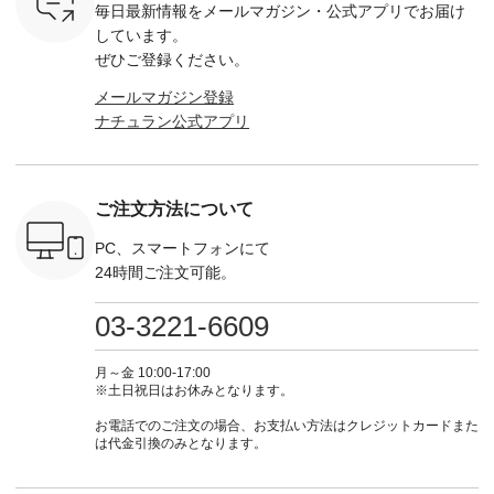
毎日最新情報をメールマガジン・
公式アプリでお届け
たはプロフ
・ラズベリー --------
躍する シアーカーデ
-------------------------
お買い物
ール
---------------------
ィガンやベスト、デ
--- ▶️ お買い物は写
グをタップ
しています。
_official）
ista-ire ----------------
ニムワンピースなど
真のタグをタップ ま
ロフ
ぜひご登録ください。
チュ
------------- ■もっと
が登場です！ スタイ
たはプロフィール
（@natulan
注文番号や
選べるリネンのよく
リスト山口
（@natulan_official）
からどうぞ 「ナ
メールマガジン登録
検索してみ
ばりパンツ
(@natulan_stylist_yama)
からどうぞ 「ナチュ
ラン」で 
ナチュラン公式アプリ
さいね。
¥9,900（税込） [ 注
からの 最新の撮影シ
ラン」で 注文番号や
商品名を
 #fashion
文番号：IIR-262P-
ョット📷では、ニッ
商品名を検索してみ
てくだ
n #今日のコ
29223 ] ---------------
トなどの秋アイテム
てくださいね。
#lifewear
ーディネー
-------------- ▶️ お買
も登場🫶 楽しみにお
#lifewear #fashion
#natula
ッション #
い物は写真のタグを
待ちくださいね。 --
#natulan #今日のコ
ーデ #コ
ご注文方法について
 #日々の
タップ またはプロフ
-------------------------
ーデ #コーディネー
ト #ファ
暮らしを楽
ィール
-- 今週のご紹介アイ
ト #ファッション #
ナチュラル
ンプルライ
（@natulan_official）
テム -------------------
ナチュラル #日々の
暮らし #
PC、スマートフォンにて
プルコーデ
からどうぞ 「ナチュ
---------- ＜1枚目
暮らし #暮らしを楽
しむ #シ
24時間ご注文可能。
#ベスト #
ラン」で 注文番号や
右・2～3枚目＞
しむ #シンプルライ
フ #シン
重ね着 #着
商品名を検索してみ
■&yarn コットンシ
フ #シンプルコーデ
#大人女子
ネック #夏
てくださいね。
アーVネックカーデ
#大人女子 #カーデ
ース #デ
03-3221-6609
ewillow #
#lifewear #fashion
ィガン ¥7,500（税
ィガン #羽織り #シ
ムワンピ 
ウィロウ
#natulan #今日のコ
込） [ 注文番号：
アーカーデ #コット
コーデ #D*
n #ナチュラ
ーデ #コーディネー
GRE-263T-30614 ]
ン #夏の羽織 #夏コ
ージーワイ #natu
月～金 10:00-17:00
official.
ト #ファッション #
＜1枚目左・4～5枚
ーデ #andyarn #アン
#ナチ
※土日祝日はお休みとなります。
ナチュラル #日々の
目＞ ■Cassure
ドヤーン #オリジナ
#natulan_of
暮らし #暮らしを楽
2wayドットブラウ
ルブランド #natulan
お電話でのご注文の場合、お支払い方法はクレジットカードまた
しむ #シンプルライ
ス ¥11,990（税込）
#ナチュラン
は代金引換のみとなります。
フ #シンプルコーデ
[ 注文番号：SHG-
#natulan_official.
#大人女子 #パンツ #
263T-30580 ] ＜6～7
リネンパンツ #よく
枚目＞ ■D*g*y リブ