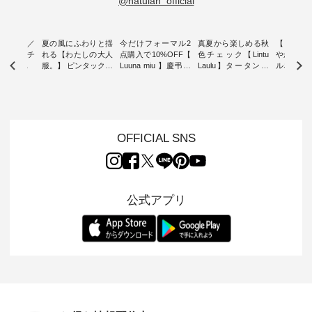
@natulan_official
ミユキ／
夏の風にふわりと揺
今だけフォーマル2
真夏から楽しめる秋
【 HEAV
 】ねこモチ
れる【わたしの大人
点購入で10%OFF【
色チェック【Lintu
やかに華
雑貨 ・ 8
服。】 ピンタックワ
Luuna miu 】慶弔両
Laulu】タータンチ
ルネック
「世界猫の
ンピース ・ 軽やか
用ノーカラージャケ
ェックギャザースカ
ー ・ 天然素材を生
、 愛らし
なワンピーススタイ
ット ・ 身に纏うだ
ート ・ ゆったりと
かしたナ
チーフのア
ルを楽しめるのは、
けでほっとする着心
した着心地の大人の
タイル
。 ナチ
夏のおしゃれの醍醐
地を大切にした フォ
日常着を提案する、
「HEAV
も人気の
味。 今回ご紹介する
ーマル服のオリジナ
ナチュランオリジナ
ら、 新作
（松尾ミユ
のは 袖を通すだけで
ルブランド「 Luuna
ルブランド「 Lintu
ーが届きま
OFFICIAL SNS
」と
ちょっとひんやり、
miu 」から、 新たに
Laulu 」から、 季節
んのり透
co」から、
見た目にも涼し気な
フォーマルジャケッ
をまたいで穿けるチ
涼やかな生
るだけで気
ワンピース。 日常か
トが仲間入り。 ワン
ェックスカートが新
んわりと
 バッグや
ら夏休みのお出かけ
ピースとのバランス
登場。 真夏にうれし
をあしら
紹介しま
まで、 暑い夏にぴっ
を考え、 丈感やシル
い涼やかさと、 秋を
印象的。 
公式アプリ
たりの新作です。 モ
エット、着心地まで
先取りできる落ち着
装いに、 
-- 松尾ミユキ
デル身長：168cm --
丁寧に設計。 特別な
いた色合いを兼ね備
華やぎを
------------
-------------------------
日を心地よく過ごせ
えたアイテムを、 詳
る一枚です。 
-- &yarn --------------
る一着に仕上げまし
しくご紹介します。
身長：164cm ---
バッグ
--------------- ■ピン
た。 モデル身長：
モデル身長：164cm
-------------
（税込） ・
タックワンピース
164cm ----------------
-------------------------
HEAVENLY -
・Leo ・
¥12,900（税込） ・
------------- Luuna
---- Lintu Laulu -------
-------------
ella [ 注文
ホワイト ・スモーク
miu --------------------
---------------------- ■
ェックシ
-263B-
ブルー ・ネイビー [
--------- ■【慶弔両
タータンチェックギ
フリルネ
注文番号：MTO-
用】ノーカラーフォ
ャザースカート
ーバー ¥1
ットヘアク
263W-29752 ] -------
ーマルジャケット
¥9,900（税込） ・レ
込） ・ホ