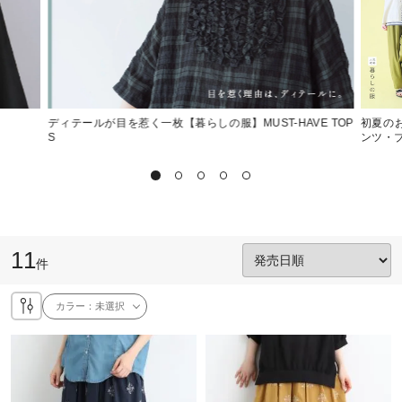
ディテールが目を惹く一枚【暮らしの服】MUST-HAVE TOP
初夏の
S
ンツ・
11
件
カラー：
未選択