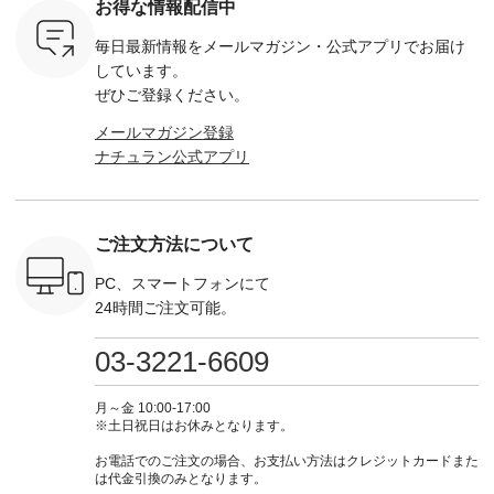
お得な情報配信中
,320（税
---------------------- ▶️
¥16,500（税込） [
ッド系 ・グリーン系
ラック 
settes ・
お買い物は写真のタ
注文番号：KOA-
[ 注文番号：MTO-
・オフ [
毎日最新情報をメールマガジン・
公式アプリでお届け
Chloe [ 注
グをタップ またはプ
262O-31095 ] ■【慶
263S-27183 ] --------
DLW-263T-3
EMW-
ロフィール
弔両用】大切な日の
--------------------- ▶️
-------------
しています。
] ■松尾
（@natulan_official）
ボタンフレアワンピ
お買い物は写真のタ
-- ▶️ お買い物は写真
ぜひご登録ください。
キャットハ
からどうぞ 「ナチュ
ース ¥18,700（税
グをタップ またはプ
のタグをタ
マグ ¥
ラン」で 注文番号や
込） [ 注文番号：
ロフィール
はプロ
メールマガジン登録
（税込） ・
商品名を検索してみ
KOA-252W-22368 ]
（@natulan_official）
（@natulan
ナチュラン公式アプリ
Noisettes
てくださいね。
■【慶弔両用】大切
からどうぞ 「ナチュ
からどうぞ 「ナ
・Chloe [
#lifewear #fashion
な日のボウタイAラ
ラン」で 注文番号や
ラン」で 
：EMW-
#natulan #今日のコ
インワンピース
商品名を検索してみ
商品名を
------
ーデ #コーディネー
¥18,700（税込） [
てくださいね。
てくだ
--------
ト #ファッション #
注文番号：KOA-
#lifewear #fashion
#lifewear
ご注文方法について
-----------
ナチュラル #日々の
252W-22369 ] -------
#natulan #今日のコ
#natula
がま口
暮らし #暮らしを楽
---------------------- ▶️
ーデ #コーディネー
ーデ #コ
ォレット
しむ #シンプルライ
お買い物は写真のタ
ト #ファッション #
ト #ファ
PC、スマートフォンにて
0（税込） ・
フ #シンプルコーデ
グをタップ またはプ
ナチュラル #日々の
ナチュラル
24時間ご注文可能。
 ・ブルー
#大人女子 #ワンピ
ロフィール
暮らし #暮らしを楽
暮らし #
・ミモザイ
ース #ピンタック #
（@natulan_official）
しむ #シンプルライ
しむ #シ
シルエット
涼やか素材 #夏ワン
からどうぞ 「ナチュ
フ #シンプルコーデ
フ #シン
03-3221-6609
 注文番号：
ピ #夏コーデ
ラン」で 注文番号や
#大人女子 #スカー
#大人女子 
-31607 ]
#andyarn #アンドヤ
商品名を検索してみ
ト #フレアスカート
シャツコー
ミニウォレ
ーン #オリジナルブ
てくださいね。
#チェック柄 #ター
ルシャツ 
月～金 10:00-17:00
790（税込）
ランド #natulan #ナ
#lifewear #fashion
タンチェック #秋色
シャツ #
※土日祝日はお休みとなります。
号：NCO-
チュラン
#natulan #今日のコ
#夏コーデ #Lintu
ャツコーデ
] ■ラテ
#natulan_official.
ーデ #コーディネー
Laulu #リントゥラウ
デ #HEAV
お電話でのご注文の場合、お支払い方法はクレジットカードまた
トート
ト #ファッション #
ル #オリジナルブラ
ブンリー #natulan #
は代金引換のみとなります。
0（税込） [
ナチュラル #日々の
ンド #natulan #ナチ
ナチ