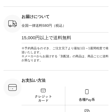
：NCO-
暮らし #暮らしを楽
ュラン
#natulan_of
] ■キー
しむ #シンプルライ
#natulan_official.
,970（税
フ #シンプルコーデ
注文番号：
#大人女子 #フォー
お届けについて
00150 ] -
マル #ブラックフォ
------------
ーマル #ジャケット
全国一律送料580円（税込）
#ワンピース #冠婚
タップ ま
葬祭 #Luunamiu #ル
フィール
ウナミウ #オリジナ
15,000円以上で送料無料
_official）
ルブランド #natulan
チュ
#ナチュラン
注文番号や
#natulan_official.
※予約商品をのぞき、ご注文完了より最短1日～1週間程度で発
検索してみ
送いたします。
さいね。
※メーカーからお届けする「別配送」の商品は、商品ごとに送料
 #fashion
が異なります。
n #今日のコ
ーディネー
ッション #
 #日々の
暮らしを楽
お支払い方法
ンプルライ
プルコーデ
#猫 #猫グ
界猫の日 #
財布 #ポー
カップ #猫
松尾ミユキ
o #アオネコ