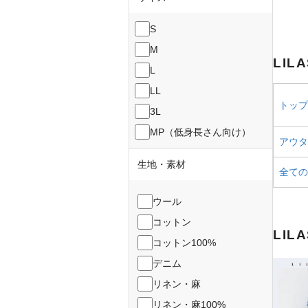
S
M
LIL
L
LL
トップス
3L
MP（低身長さん向け）
アウター
生地・素材
全ての
ウール
コットン
LIL
コットン100%
デニム
リネン・麻
リネン・麻100%