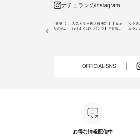
ナチュランのInstagram
リネン100％の涼やかな素材【
人気カラー再入荷決定！【 ista-
＼今週
【第2
blue willow 】夏にぴったりのVネ
ire | よくばりパンツ】予約販売
ュラン
ザイン
ックベスト ・ オリジナル素材に
開始 ・ 6月の販売開始とともに
から 
こだわり、 着心地の良さを大切
大きな反響をいただき、 一部カ
ピックアップ👆 ・ 
トンバ
にした服づくりを行う 「 blue
ラーは早々に完売となった 15周
NEW ARRIVAL 
willow 」から新作のベストが届
年記念のよくばりパンツ。 たく
2026/08/01 //
ュラン
きました。 夏のワードローブに
さんのご要望をいただき、 この
年記念✨
ッグを
加えたい、 レイヤードが楽しめ
たび待望の再入荷が実現しまし
（税込
る一枚をご紹介いたします。 モ
た。 今回再入荷する10色のカラ
お客様
OFFICIAL SNS
ろさん
デル身長：160cm -----------------
ーを、 改めて詳しくご紹介しま
ー、
 描き下
------------ blue willow --------------
す。 限定カラーを手に入れられ
（@ch
た ナ
--------------- ■リネンVネックサ
る今だけのチャンス、 ぜひこの
【第2
ッグで
イドボタンベスト ¥12,650（税
機会をお見逃しなく！ ▼今回再
グをプレ
込） ・ブラック ・ネイビー [ 注
入荷したカラー（計10色） ・コ
なりま
以上ご購
文番号：ISW-264T-30716 ] ------
ーヒー ・トマト ・セサミ ・モ
ャーな
れなく
----------------------- ▶️ お買い物は
モ ・グリーンティー ・スミレ
ている
写真のタグをタップ またはプロ
・クロマメ ・レモン ・ブルーベ
今週は
なりま
フィール（@natulan_official）か
リー ・ラズベリー -----------------
ぴった
らどうぞ 「ナチュラン」で 注文
------------ ista-ire ------------------
プやワ
番号や商品名を検索してみてく
----------- ■もっと選べるリネン
が新登場！ そして
ださいね。 #lifewear #fashion
のよくばりパンツ ¥9,900（税
くばり
ロフィ
#natulan #今日のコーデ #コーデ
込） [ 注文番号：IIR-262P-
ートし
お得な情報配信中
l）からど
ィネート #ファッション #ナチュ
29223 ] -----------------------------
く！ ----------------------------- 今
ラル #日々の暮らし #暮らしを楽
▶️ お買い物は写真のタグをタッ
週のご紹介