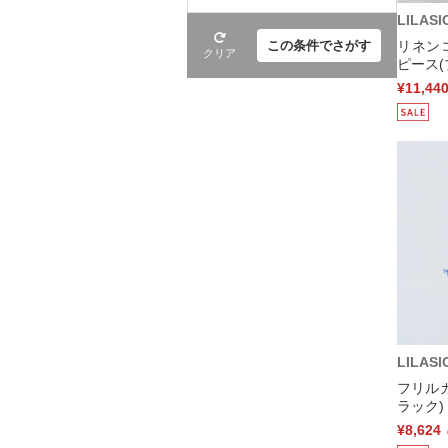
LILASI
リネン
この条件でさがす
クリア
ピース(
¥11,44
LILASI
フリル
ラック)
¥8,624