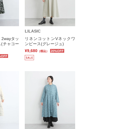
LILASIC
2wayタッ
リネンコットンVネックワ
(チャコー
ンピース(グレージュ)
¥9,680
20%OFF
（税込）
%OFF