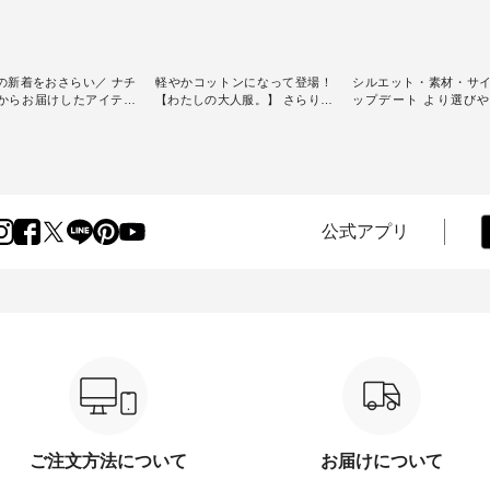
の新着をおさらい／ ナチ
軽やかコットンになって登場！
シルエット・素材・サ
からお届けしたアイテム
【わたしの大人服。】 さらりと
ップデート より選び
スタッフが気になるものを
涼し気なシアーカーディガン ・
D*g*y 】別注リブデニ
[ This week's
人気のシアーカーディガンが軽
ース ・ 心地よく着られるデイリ
] // 2026/07/26 -
くて、 お手入れも簡単なコット
ーウェアが人気の 「D*g*y」 よ
 ✨✨ナチュラン15周
ン素材になりました。 ほんのり
り、毎年大人気のナチ
✨ 8月より、12,000円
透ける生地が、女性らしさを演
注 リブデニムワンピ
）以上ご購入いただいた
出し、 羽織るだけで今年らしい
場。 シルエットや素材を見直
へ 人気イラストレータ
装いに。 レイヤードスタイルが
し、 さらに魅力的にな
公式アプリ
よしいちひろさん
楽しめて、 季節の変わり目に重
テムを 詳しくご紹介
ocochop2）描き下ろし
宝するアイテムです。 モデル身
す。 モデル身長：164cm / 着用
弾】レモン柄コットンバッ
長：168cm --------------------------
サイズ：PLUS ---------------------
ゼント中です💓 8月に
--- &yarn ----------------------------
-------- D*g*y ---------------
した☀ 旅行や帰省、レジ
- ■コットンシアーVネックカー
----- ■リブ使いデニムワンピース
ど楽しい予定を計画され
ディガン ¥7,500（税込） ・スモ
¥9,680（税込） ・ネイ
方も多いかと思います🌿
ークブルー ・ブラック ・ネイビ
ラック [ 注文番号：DCO-
、暑さ本番のこれからに
ー [ 注文番号：GRE-263T-30614
30707 ] -----------------------------
りな 涼し気なセットアッ
] ----------------------------- ▶️ お買
▶️ お買い物は写真のタ
ンピース、ブラウスなど
い物は写真のタグをタップ また
プ またはプロフ
、大人気「よ
はプロフィール
（@natulan_official
パンツ」予約販売がスタ
（@natulan_official）からどうぞ
「ナチュラン」で 注文
ています♪ お見逃しな
「ナチュラン」で 注文番号や商
品名を検索してみてく
ご注文方法について
お届けについて
品名を検索してみてください
ね。 #lifewear #fashion #natulan
アイテム ---------------
ね。 #lifewear #fashion #natulan
#今日のコーデ #コーデ