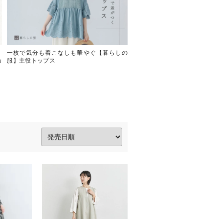
】
一枚で気分も着こなしも華やぐ【暮らしの
今年も登場！ラクに着られて
カ
服】主役トップス
がる【 LILASIC 】きれいめT