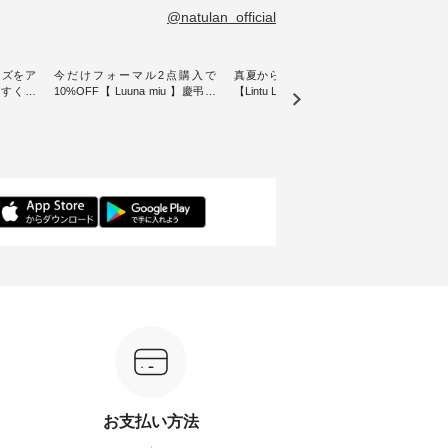
@natulan_official
イズをア
今だけフォーマル2点購入で
真夏から楽しめる秋色チェック
【 H
やすく【
10%OFF【 Luuna miu 】慶弔両
【Lintu Laulu】タータンチェック
ぐ、
ムワンピ
用ノーカラージャケット ・ 身に
ギャザースカート ・ ゆったりと
・ 天然素材を生かしたナチュラ
纏うだけでほっとする着心地を
した着心地の大人の日常着を提
ル
大切にした フォーマル服のオリ
案する、 ナチュランオリジナル
「HE
ュラン別
ジナルブランド「 Luuna miu 」
ブランド「 Lintu Laulu 」から、
オーバ
ースが登
から、 新たにフォーマルジャケ
季節をまたいで穿けるチェック
り透
ットが仲間入り。 ワンピースと
スカートが新登場。 真夏にうれ
に、 
ったアイ
のバランスを考え、 丈感やシル
しい涼やかさと、 秋を先取りで
しらっ
いたしま
エット、着心地まで丁寧に設
きる落ち着いた色合いを兼ね備
ルな装
計。 特別な日を心地よく過ごせ
えたアイテムを、 詳しくご紹介
を添え
る一着に仕上げました。 モデル
します。 モデル身長：164cm ---
ル身長：164cm --
---------
身長：164cm -----------------------
-------------------------- Lintu Laulu
-------
------ Luuna miu --------------------
----------------------------- ■タータ
------------- 
ビー ・ブ
--------- ■【慶弔両用】ノーカラ
ンチェックギャザースカート
グフ
264W-
ーフォーマルジャケット
¥9,900（税込） ・レッド系 ・グ
¥12
¥16,500（税込） [ 注文番号：
リーン系 [ 注文番号：MTO-
ラック
グをタッ
KOA-262O-31095 ] ■【慶弔両
263S-27183 ] -----------------------
番号：DLW-
ィール
用】大切な日のボタンフレアワ
------ ▶️ お買い物は写真のタグを
-----------
）からどうぞ
ンピース ¥18,700（税込） [ 注文
タップ またはプロフィール
写真の
番号や商
番号：KOA-252W-22368 ] ■【慶
（@natulan_official）からどうぞ
フィール（
ださい
弔両用】大切な日のボウタイAラ
「ナチュラン」で 注文番号や商
らどうぞ 「ナチュラン
お支払い方法
インワンピース ¥18,700（税
品名を検索してみてください
番号
ィネート
込） [ 注文番号：KOA-252W-
ね。 #lifewear #fashion #natulan
ださいね。 #life