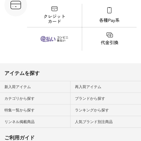
ンプルライ
プルコーデ
#猫 #猫グ
界猫の日 #
財布 #ポー
カップ #猫
松尾ミユキ
o #アオネコ
n #ナチュラ
official.
アイテムを探す
新入荷アイテム
再入荷アイテム
カテゴリから探す
ブランドから探す
特集一覧から探す
ランキングから探す
リンネル掲載商品
人気ブランド別注商品
ご利用ガイド