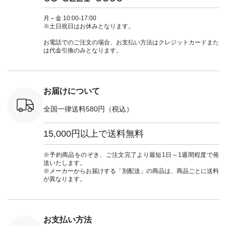
 注文番号：
ピ #夏コーデ
ラン」で 注文番号や
#大人女子 #スカー
#大人女子 
-31607 ]
#andyarn #アンドヤ
商品名を検索してみ
ト #フレアスカート
シャツコー
ミニウォレ
ーン #オリジナルブ
てくださいね。
#チェック柄 #ター
ルシャツ 
月～金 10:00-17:00
790（税込）
ランド #natulan #ナ
#lifewear #fashion
タンチェック #秋色
シャツ #
※土日祝日はお休みとなります。
号：NCO-
チュラン
#natulan #今日のコ
#夏コーデ #Lintu
ャツコーデ
] ■ラテ
#natulan_official.
ーデ #コーディネー
Laulu #リントゥラウ
デ #HEAV
お電話でのご注文の場合、お支払い方法はクレジットカードまた
トート
ト #ファッション #
ル #オリジナルブラ
ブンリー #natulan #
は代金引換のみとなります。
0（税込） [
ナチュラル #日々の
ンド #natulan #ナチ
ナチ
：NCO-
暮らし #暮らしを楽
ュラン
#natulan_of
] ■キー
しむ #シンプルライ
#natulan_official.
,970（税
フ #シンプルコーデ
注文番号：
#大人女子 #フォー
お届けについて
00150 ] -
マル #ブラックフォ
------------
ーマル #ジャケット
全国一律送料580円（税込）
#ワンピース #冠婚
タップ ま
葬祭 #Luunamiu #ル
フィール
ウナミウ #オリジナ
15,000円以上で送料無料
_official）
ルブランド #natulan
チュ
#ナチュラン
注文番号や
#natulan_official.
※予約商品をのぞき、ご注文完了より最短1日～1週間程度で発
検索してみ
送いたします。
さいね。
※メーカーからお届けする「別配送」の商品は、商品ごとに送料
 #fashion
が異なります。
n #今日のコ
ーディネー
ッション #
 #日々の
暮らしを楽
お支払い方法