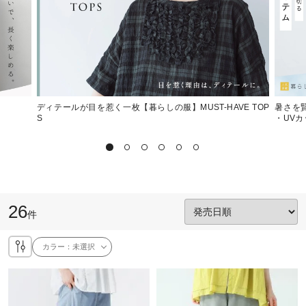
ディテールが目を惹く一枚【暮らしの服】MUST-HAVE TOP
暑さを
S
・UV
26
件
カラー：
未選択