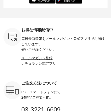
-- &yarn --------------
る一着に仕上げまし
しくご紹介します。
身長：164cm ---
バッグ
--------------- ■ピン
た。 モデル身長：
モデル身長：164cm
-------------
（税込） ・
タックワンピース
164cm ----------------
-------------------------
HEAVENLY -
・Leo ・
¥12,900（税込） ・
------------- Luuna
---- Lintu Laulu -------
-------------
ella [ 注文
ホワイト ・スモーク
miu --------------------
---------------------- ■
ェックシ
-263B-
ブルー ・ネイビー [
--------- ■【慶弔両
タータンチェックギ
フリルネ
注文番号：MTO-
用】ノーカラーフォ
ャザースカート
ーバー ¥1
ットヘアク
263W-29752 ] -------
ーマルジャケット
¥9,900（税込） ・レ
込） ・ホ
お得な情報配信中
,320（税
---------------------- ▶️
¥16,500（税込） [
ッド系 ・グリーン系
ラック 
settes ・
お買い物は写真のタ
注文番号：KOA-
[ 注文番号：MTO-
・オフ [
毎日最新情報をメールマガジン・
公式アプリでお届け
Chloe [ 注
グをタップ またはプ
262O-31095 ] ■【慶
263S-27183 ] --------
DLW-263T-3
EMW-
ロフィール
弔両用】大切な日の
--------------------- ▶️
-------------
しています。
] ■松尾
（@natulan_official）
ボタンフレアワンピ
お買い物は写真のタ
-- ▶️ お買い物は写真
ぜひご登録ください。
キャットハ
からどうぞ 「ナチュ
ース ¥18,700（税
グをタップ またはプ
のタグをタ
マグ ¥
ラン」で 注文番号や
込） [ 注文番号：
ロフィール
はプロ
メールマガジン登録
（税込） ・
商品名を検索してみ
KOA-252W-22368 ]
（@natulan_official）
（@natulan
ナチュラン公式アプリ
Noisettes
てくださいね。
■【慶弔両用】大切
からどうぞ 「ナチュ
からどうぞ 「ナ
・Chloe [
#lifewear #fashion
な日のボウタイAラ
ラン」で 注文番号や
ラン」で 
：EMW-
#natulan #今日のコ
インワンピース
商品名を検索してみ
商品名を
------
ーデ #コーディネー
¥18,700（税込） [
てくださいね。
てくだ
--------
ト #ファッション #
注文番号：KOA-
#lifewear #fashion
#lifewear
ご注文方法について
-----------
ナチュラル #日々の
252W-22369 ] -------
#natulan #今日のコ
#natula
がま口
暮らし #暮らしを楽
---------------------- ▶️
ーデ #コーディネー
ーデ #コ
ォレット
しむ #シンプルライ
お買い物は写真のタ
ト #ファッション #
ト #ファ
PC、スマートフォンにて
0（税込） ・
フ #シンプルコーデ
グをタップ またはプ
ナチュラル #日々の
ナチュラル
24時間ご注文可能。
 ・ブルー
#大人女子 #ワンピ
ロフィール
暮らし #暮らしを楽
暮らし #
・ミモザイ
ース #ピンタック #
（@natulan_official）
しむ #シンプルライ
しむ #シ
シルエット
涼やか素材 #夏ワン
からどうぞ 「ナチュ
フ #シンプルコーデ
フ #シン
03-3221-6609