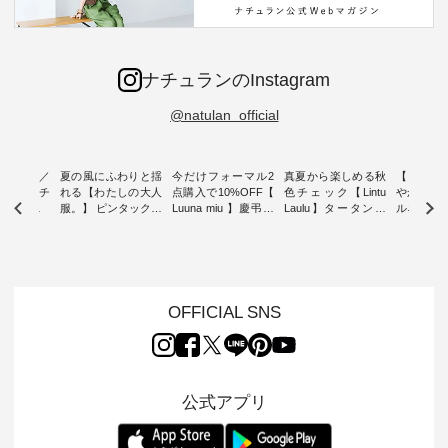
ナチュランのInstagram
@natulan_official
ミユキ／
夏の風にふわりと揺
今だけフォーマル2
真夏から楽しめる秋
【 HEAV
 】ねこモチ
れる【わたしの大人
点購入で10%OFF【
色チェック【Lintu
やかに華
雑貨 ・ 8
服。】 ピンタックワ
Luuna miu 】慶弔両
Laulu】タータンチ
ルネック
「世界猫の
ンピース ・ 軽やか
用ノーカラージャケ
ェックギャザースカ
ー ・ 天然素材を生
、 愛らし
なワンピーススタイ
ット ・ 身に纏うだ
ート ・ ゆったりと
かしたナ
チーフのア
ルを楽しめるのは、
けでほっとする着心
した着心地の大人の
タイル
。 ナチ
夏のおしゃれの醍醐
地を大切にした フォ
日常着を提案する、
「HEAV
も人気の
味。 今回ご紹介する
ーマル服のオリジナ
ナチュランオリジナ
ら、 新作
（松尾ミユ
のは 袖を通すだけで
ルブランド「 Luuna
ルブランド「 Lintu
ーが届きま
OFFICIAL SNS
」と
ちょっとひんやり、
miu 」から、 新たに
Laulu 」から、 季節
んのり透
co」から、
見た目にも涼し気な
フォーマルジャケッ
をまたいで穿けるチ
涼やかな生
るだけで気
ワンピース。 日常か
トが仲間入り。 ワン
ェックスカートが新
んわりと
 バッグや
ら夏休みのお出かけ
ピースとのバランス
登場。 真夏にうれし
をあしら
紹介しま
まで、 暑い夏にぴっ
を考え、 丈感やシル
い涼やかさと、 秋を
印象的。 
公式アプリ
たりの新作です。 モ
エット、着心地まで
先取りできる落ち着
装いに、 
-- 松尾ミユキ
デル身長：168cm --
丁寧に設計。 特別な
いた色合いを兼ね備
華やぎを
------------
-------------------------
日を心地よく過ごせ
えたアイテムを、 詳
る一枚です。 