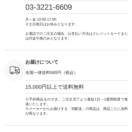
さいね。
注文番号：IIR-262P-
#大人女子 #カーデ
ース #デニム #デニ
からどうぞ 「ナ
03-3221-6609
 #fashion
29223 ] ＜1枚目左・
ィガン #羽織り #シ
ムワンピ #別注 #夏
ラン」で 
n #今日のコ
3～4枚目＞ ■so コ
アーカーデ #コット
コーデ #D*g*y #ディ
商品名を
ーディネー
ットンリネンパナマ
ン #夏の羽織 #夏コ
ージーワイ #natulan
てくだ
月～金 10:00-17:00
ッション #
クロス 2wayTライ
ーデ #andyarn #アン
#ナチュラン
#lifewear
※土日祝日はお休みとなります。
 #日々の
ンブラウス
ドヤーン #オリジナ
#natulan_official.
#natula
暮らしを楽
¥7,590（税込） [ 注
ルブランド #natulan
ーデ #コ
お電話でのご注文の場合、お支払い方法はクレジットカードまた
ンプルライ
文番号：CSO-263T-
#ナチュラン
ト #ファ
は代金引換のみとなります。
プルコーデ
31348 ] コットンリ
#natulan_official.
ナチュラル
#パンツ #
ネンパナマクロス
暮らし #
ツ #よく
イージーテーパード
しむ #シ
 #テーパ
パンツ ¥7,590（税
フ #シン
 #限定カ
込） [ 注文番号：
#大人女子
お届けについて
荷 #15周
CSO-263P-31349 ]
マル #ブ
#夏コーデ
＜5～6枚目＞
ーマル #
全国一律送料580円（税込）
re #イスタイ
■&yarn ピンタック
#ワンピー
#natulan
ワンピース
葬祭 #Luu
ュラン
¥12,900（税込） [
ウナミウ 
15,000円以上で送料無料
ficial.
注文番号：MTO-
ルブランド #natu
263W-29752 ] ＜7～
#ナチ
8枚目＞ ■UNPLE ボ
#natulan_of
※予約商品をのぞき、ご注文完了より最短1日～1週間程度で発
ールカーゴイージー
送いたします。
パンツ ¥11,550（税
※メーカーからお届けする「別配送」の商品は、商品ごとに送料
込） [ 注文番号：
が異なります。
UNL-254P-18377 ]
＜9枚目＞ ■Lintu
Laulu 立体フラワー
刺繍ブラウス