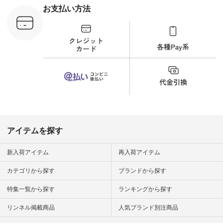
¥8,800（税込） [ 注
お支払い方法
文番号：YCC-263T-
30689 ] ---------------
-------------- ▶️商品詳
細やお買い物は写真
のタグをタップ また
はプロフィール
（@natulan_official）
から 「ナチュラン」
のサイトにアクセス
して 注文番号や商品
名を検索してみてく
ださいね。 #lifewear
#fashion #natulan #
今日のコーデ #コー
ディネート #ファッ
アイテムを探す
ション #ナチュラル
#ナチュラン #日々
の暮らし #暮らしを
新入荷アイテム
再入荷アイテム
楽しむ #シンプルラ
イフ #シンプルコー
カテゴリから探す
ブランドから探す
デ #大人女子 #夏コ
ーデ #真夏コーデ #
特集一覧から探す
ランキングから探す
暑さ対策 #コーデ #
リネン
#natulan_official.
リンネル掲載商品
人気ブランド別注商品