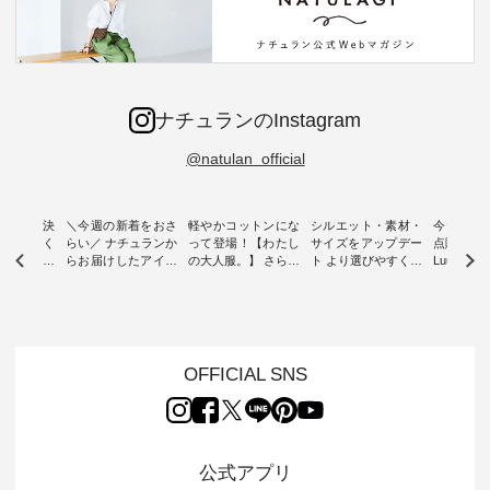
ナチュランのInstagram
@natulan_official
ー再入荷決
＼今週の新着をおさ
軽やかコットンにな
シルエット・素材・
今だけフ
-ire | よく
らい／ ナチュランか
って登場！【わたし
サイズをアップデー
点購入で1
ツ】予約販
らお届けしたアイテ
の大人服。】 さらり
ト より選びやすく【
Luuna m
ムから スタッフが気
と涼し気なシアーカ
D*g*y 】別注リブデ
用ノーカ
もに大きな
になるものをピック
ーディガン ・ 人気
ニムワンピース ・
ット ・ 身に纏うだ
だき、 一
アップ👆 ・ [ This
のシアーカーディガ
心地よく着られるデ
けでほっ
は早々に完
week's NEW
ンが軽くて、 お手入
イリーウェアが人気
地を大切に
 15周年
ARRIVAL ] //
れも簡単なコットン
の 「D*g*y」 より、
ーマル服
くばりパン
2026/07/26 -
素材になりました。
毎年大人気のナチュ
ルブランド「
OFFICIAL SNS
2026/08/01 // ✨✨ナ
ほんのり透ける生地
ラン別注 リブデニム
miu 」か
き、 この
チュラン15周年記念
が、女性らしさを演
ワンピースが登場。
フォーマ
の再入荷が
✨✨ 8月より、
出し、 羽織るだけで
シルエットや素材を
トが仲間入り
。 今回
12,000円（税込）以
今年らしい装いに。
見直し、 さらに魅力
ピースと
10色のカ
上ご購入いただいた
レイヤードスタイル
的になったアイテム
を考え、 
公式アプリ
改めて詳し
お客様へ 人気イラス
が楽しめて、 季節の
を 詳しくご紹介いた
エット、
ます。 限
トレーター、よしい
変わり目に重宝する
します。 モデル身
丁寧に設計。 