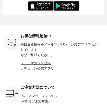
を手に入れ
ちひろさん
アイテムです。 モデ
長：164cm / 着用サ
日を心地
だけのチャ
（@chocochop2）
ル身長：168cm -----
イズ：PLUS ---------
る一着に
ひこの機会
描き下ろし 【第2
------------------------
--------------------
た。 モデル身長：
なく！ ▼
弾】レモン柄コット
&yarn -----------------
D*g*y -----------------
164cm ----------------
荷したカラ
ンバッグをプレゼン
------------ ■コットン
------------ ■リブ使い
---------
色） ・コ
ト中です💓 8月にな
シアーVネックカー
デニムワンピース
miu --------
トマト ・
りました☀ 旅行や帰
ディガン ¥7,500（税
¥9,680（税込） ・ネ
--------- ■【慶弔両
モモ ・グ
省、レジャーなど楽
込） ・スモークブル
イビー ・ブラック [
用】ノー
ー ・スミ
しい予定を計画され
ー ・ブラック ・ネ
注文番号：DCO-
ーマルジ
お得な情報配信中
マメ ・レ
ている方も多いかと
イビー [ 注文番号：
264W-30707 ] -------
¥16,50
ルーベリー
思います🌿 今週は、
GRE-263T-30614 ] -
---------------------- ▶️
注文番号
毎日最新情報をメールマガジン・
公式アプリでお届け
----
暑さ本番のこれから
-------------------------
お買い物は写真のタ
262O-31095 
--------
にぴったりな 涼し気
--- ▶️ お買い物は写
グをタップ またはプ
弔両用】
しています。
-------------
なセットアップやワ
真のタグをタップ ま
ロフィール
ボタンフ
ぜひご登録ください。
っと
ンピース、ブラウス
たはプロフィール
（@natulan_official）
ース ¥18
ネンのよく
などが新登場！ そし
（@natulan_official）
からどうぞ 「ナチュ
込） [ 
メールマガジン登録
パンツ
て、大人気「よくば
からどうぞ 「ナチュ
ラン」で 注文番号や
KOA-252W
ナチュラン公式アプリ
込） [ 注
りパンツ」予約販売
ラン」で 注文番号や
商品名を検索してみ
■【慶弔
R-262P-
がスタートしていま
商品名を検索してみ
てくださいね。
な日のボ
す♪ お見逃しなく！
てくださいね。
#lifewear #fashion
インワ
 お買
-------------------------
#lifewear #fashion
#natulan #今日のコ
¥18,70
真のタグを
---- 今週のご紹介ア
#natulan #今日のコ
ーデ #コーディネー
注文番号
ご注文方法について
たはプロフ
イテム ----------------
ーデ #コーディネー
ト #ファッション #
252W-22369 ] -
ール
------------- ＜1枚目
ト #ファッション #
ナチュラル #日々の
--------------
_official）
右・2枚目＞ ■ista-
ナチュラル #日々の
暮らし #暮らしを楽
お買い物
PC、スマートフォンにて
チュ
ire もっと選べるリ
暮らし #暮らしを楽
しむ #シンプルライ
グをタップ
24時間ご注文可能。
注文番号や
ネンのよくばりパン
しむ #シンプルライ
フ #シンプルコーデ
ロフ
検索してみ
ツ ¥9,900（税込） [
フ #シンプルコーデ
#大人女子 #ワンピ
（@natulan