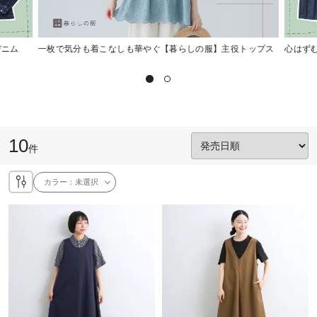
デニム
一枚で気分も着こなしも華やぐ【暮らしの服】主役トップス
心はず
10
件
カラー：
未選択