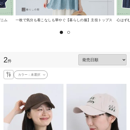
デニム
一枚で気分も着こなしも華やぐ【暮らしの服】主役トップス
心はず
2
件
カラー：
未選択