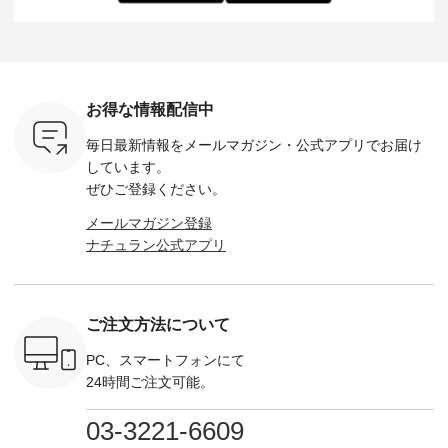
し 【第2
シアーバッグ
--------------------
た。 モデル身長：
モデル身長
ン柄コット
¥3,080（税込） ・
D*g*y -----------------
164cm ----------------
-------------
をプレゼン
Momo ・Leo ・
------------ ■リブ使い
------------- Luuna
---- Lintu L
にな
Maron ・Stella [ 注文
デニムワンピース
miu --------------------
-------------
 旅行や帰
番号：EMW-263B-
¥9,680（税込） ・ネ
--------- ■【慶弔両
タータン
ャーなど楽
31376 ] ■松尾ミユ
イビー ・ブラック [
用】ノーカラーフォ
ャザー
を計画され
キ キャットヘアク
注文番号：DCO-
ーマルジャケット
¥9,900
お得な情報配信中
も多いかと
リップ ¥1,320（税
264W-30707 ] -------
¥16,500（税込） [
ッド系 ・
は、
込） ・Noisettes ・
---------------------- ▶️
注文番号：KOA-
[ 注文番
毎日最新情報をメールマガジン・
公式アプリでお届け
のこれから
Pepper ・Chloe [ 注
お買い物は写真のタ
262O-31095 ] ■【慶
263S-27183 ] --
な 涼し気
文番号：EMW-
グをタップ またはプ
弔両用】大切な日の
-------------
しています。
アップやワ
262A-31375 ] ■松尾
ロフィール
ボタンフレアワンピ
お買い物
ぜひご登録ください。
、ブラウス
ミユキ キャットハ
（@natulan_official）
ース ¥18,700（税
グをタップ
！ そし
ンドルマグ ¥
からどうぞ 「ナチュ
込） [ 注文番号：
ロフ
メールマガジン登録
気「よくば
¥1,650（税込） ・
ラン」で 注文番号や
KOA-252W-22368 ]
（@natulan
ナチュラン公式アプリ
」予約販売
Pumpkin ・Noisettes
商品名を検索してみ
■【慶弔両用】大切
からどうぞ 「ナ
トしていま
・Pepper ・Chloe [
てくださいね。
な日のボウタイAラ
ラン」で 
逃しなく！
注文番号：EMW-
#lifewear #fashion
インワンピース
商品名を
------------
262K-31378 ] --------
#natulan #今日のコ
¥18,700（税込） [
てくだ
---------------------
ーデ #コーディネー
注文番号：KOA-
#lifewear
ご注文方法について
----------
aoneco ---------------
ト #ファッション #
252W-22369 ] -------
#natula
枚目
-------------- ■がま口
ナチュラル #日々の
---------------------- ▶️
ーデ #コ
 ■ista-
ロングウォレット
暮らし #暮らしを楽
お買い物は写真のタ
ト #ファ
PC、スマートフォンにて
っと選べるリ
¥19,690（税込） ・
しむ #シンプルライ
グをタップ またはプ
ナチュラル
24時間ご注文可能。
くばりパン
グレージュ ・ブルー
フ #シンプルコーデ
ロフィール
暮らし #
0（税込） [
グリーン ・ミモザイ
#大人女子 #ワンピ
（@natulan_official）
しむ #シ
R-262P-
エロー ・シルエット
ース #デニム #デニ
からどうぞ 「ナチュ
フ #シン
03-3221-6609
ブルー [ 注文番号：
ムワンピ #別注 #夏
ラン」で 注文番号や
#大人女子