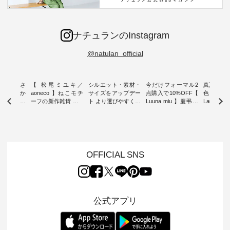
ナチュランのInstagram
@natulan_official
新着をおさ
【 松尾ミユキ／
シルエット・素材・
今だけフォーマル2
真夏から
チュランか
aoneco 】ねこモチ
サイズをアップデー
点購入で10%OFF【
色チェック
したアイテ
ーフの新作雑貨 ・ 8
ト より選びやすく【
Luuna miu 】慶弔両
Laulu
タッフが気
月8日の「世界猫の
D*g*y 】別注リブデ
用ノーカラージャケ
ェックギ
のをピック
日」を前に、 愛らし
ニムワンピース ・
ット ・ 身に纏うだ
ート ・ ゆったりと
s
いネコモチーフのア
心地よく着られるデ
けでほっとする着心
した着心
s NEW
イテムを特集。 ナチ
イリーウェアが人気
地を大切にした フォ
日常着を
L ] //
ュランでも人気の
の 「D*g*y」 より、
ーマル服のオリジナ
ナチュラ
7/26 -
「m.m（松尾ミユ
毎年大人気のナチュ
ルブランド「 Luuna
ルブランド「
OFFICIAL SNS
/ ✨✨ナ
キ）」と
ラン別注 リブデニム
miu 」から、 新たに
Laulu 
5周年記念
「aoneco」から、
ワンピースが登場。
フォーマルジャケッ
をまたい
月より、
持っているだけで気
シルエットや素材を
トが仲間入り。 ワン
ェックス
円（税込）以
分が上がる バッグや
見直し、 さらに魅力
ピースとのバランス
登場。 真夏にうれし
いただいた
雑貨をご紹介しま
的になったアイテム
を考え、 丈感やシル
い涼やかさ
公式アプリ
人気イラス
す。 -------------------
を 詳しくご紹介いた
エット、着心地まで
先取りで
ー、よしい
---------- 松尾ミユキ
します。 モデル身
丁寧に設計。 特別な
いた色合
ろさん
-------------------------
長：164cm / 着用サ
日を心地よく過ごせ
えたアイテ
ochop2）
---- ■松尾ミユキ
イズ：PLUS ---------
る一着に仕上げまし
しくご紹