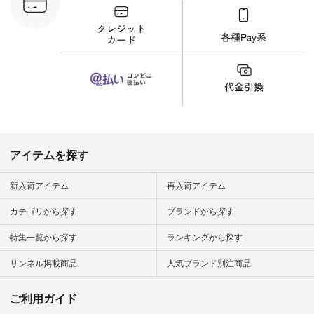
フ #シンプルコーデ
商品詳
#大人女子 #猫 #猫グ
い物は写真
ッズ #世界猫の日 #
ップ また
バッグ #財布 #ポー
フィール
チ #マグカップ #猫
_official）
雑貨 #松尾ミユキ
チュラン」
#aoneco #アオネコ
にアクセス
#natulan #ナチュラ
番号や商品
ン #natulan_official.
してみてく
ar
#natulan #
デ #コー
 #ファッ
アイテムを探す
ナチュラル
ン #日々
#暮らしを
新入荷アイテム
再入荷アイテム
シンプルラ
ンプルコー
カテゴリから探す
ブランドから探す
女子 #夏コ
夏コーデ #
特集一覧から探す
ランキングから探す
#コーデ #
ネン
ficial.
リンネル掲載商品
人気ブランド別注商品
ご利用ガイド