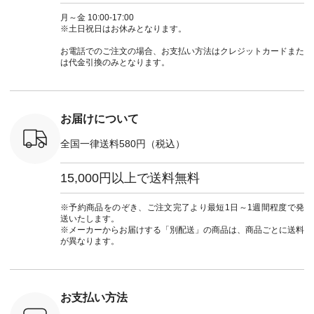
 ■so コ
NCO-262C-31607 ]
コーデ #D*g*y #ディ
商品名を検索してみ
ト #フレ
ネンパナマ
■がま口 ミニウォレ
ージーワイ #natulan
てくださいね。
#チェック
月～金 10:00-17:00
wayTライ
ット ¥9,790（税込）
#ナチュラン
#lifewear #fashion
タンチェッ
※土日祝日はお休みとなります。
ラウス
[ 注文番号：NCO-
#natulan_official.
#natulan #今日のコ
#夏コーデ 
税込） [ 注
242C-08057 ] ■ラテ
ーデ #コーディネー
Laulu 
お電話でのご注文の場合、お支払い方法はクレジットカードまた
O-263T-
ィストート
ト #ファッション #
ル #オリ
は代金引換のみとなります。
¥12,980（税込） [
ナチュラル #日々の
ンド #natulan #ナチ
マクロス
注文番号：NCO-
暮らし #暮らしを楽
ュ
テーパード
262B-31610 ] ■キー
しむ #シンプルライ
#natulan_of
,590（税
カバー ¥2,970（税
フ #シンプルコーデ
注文番号：
込） [ 注文番号：
#大人女子 #フォー
お届けについて
-31349 ]
NCO-222C-00150 ] -
マル #ブラックフォ
6枚目＞
-------------------------
ーマル #ジャケット
全国一律送料580円（税込）
 ピンタック
--- ▶️ お買い物は写
#ワンピース #冠婚
ピース
真のタグをタップ ま
葬祭 #Luunamiu #ル
0（税込） [
たはプロフィール
ウナミウ #オリジナ
15,000円以上で送料無料
：MTO-
（@natulan_official）
ルブランド #natulan
] ＜7～
からどうぞ 「ナチュ
#ナチュラン
UNPLE ボ
ラン」で 注文番号や
#natulan_official.
※予約商品をのぞき、ご注文完了より最短1日～1週間程度で発
ゴイージー
商品名を検索してみ
送いたします。
1,550（税
てくださいね。
※メーカーからお届けする「別配送」の商品は、商品ごとに送料
注文番号：
#lifewear #fashion
が異なります。
-18377 ]
#natulan #今日のコ
■Lintu
ーデ #コーディネー
立体フラワー
ト #ファッション #
ラウス
ナチュラル #日々の
税込） [ 注
暮らし #暮らしを楽
お支払い方法
C-263T-
しむ #シンプルライ