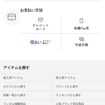
（@natulan_official）
から 「ナチュラン」
のサイトにアクセス
お支払い方法
して 注文番号や商品
名を検索してみてく
ださいね。 #lifewear
#fashion #natulan #
今日のコーデ #コー
ディネート #ファッ
ション #ナチュラル
#ナチュラン #日々
の暮らし #暮らしを
楽しむ #シンプルラ
イフ #シンプルコー
デ #大人女子 #夏コ
ーデ #真夏コーデ #
暑さ対策 #コーデ #
リネン
アイテムを探す
#natulan_official.
新入荷アイテム
再入荷アイテム
カテゴリから探す
ブランドから探す
特集一覧から探す
ランキングから探す
リンネル掲載商品
人気ブランド別注商品