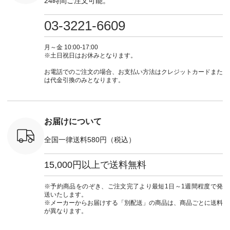
24時間ご注文可能。
#ベスト #
ラン」で 注文番号や
右・2～3枚目＞
しむ #シンプルライ
フ #シン
重ね着 #着
商品名を検索してみ
■&yarn コットンシ
フ #シンプルコーデ
#大人女子
ネック #夏
てくださいね。
アーVネックカーデ
#大人女子 #カーデ
ース #デ
03-3221-6609
ewillow #
#lifewear #fashion
ィガン ¥7,500（税
ィガン #羽織り #シ
ムワンピ 
ウィロウ
#natulan #今日のコ
込） [ 注文番号：
アーカーデ #コット
コーデ #D*
n #ナチュラ
ーデ #コーディネー
GRE-263T-30614 ]
ン #夏の羽織 #夏コ
ージーワイ #natu
月～金 10:00-17:00
official.
ト #ファッション #
＜1枚目左・4～5枚
ーデ #andyarn #アン
#ナチ
※土日祝日はお休みとなります。
ナチュラル #日々の
目＞ ■Cassure
ドヤーン #オリジナ
#natulan_of
暮らし #暮らしを楽
2wayドットブラウ
ルブランド #natulan
お電話でのご注文の場合、お支払い方法はクレジットカードまた
しむ #シンプルライ
ス ¥11,990（税込）
#ナチュラン
は代金引換のみとなります。
フ #シンプルコーデ
[ 注文番号：SHG-
#natulan_official.
#大人女子 #パンツ #
263T-30580 ] ＜6～7
リネンパンツ #よく
枚目＞ ■D*g*y リブ
ばりパンツ #テーパ
使いデニムワンピー
ードパンツ #限定カ
ス ¥9,680（税込） [
お届けについて
ラー #再入荷 #15周
注文番号：DCO-
年記念 #夏コーデ
264W-30707 ] ＜8～
全国一律送料580円（税込）
#ista-ire #イスタイ
9枚目＞ ■blue willow
ーレ #別注 #natulan
リネンVネックサイ
#ナチュラン
ドボタンベスト
15,000円以上で送料無料
#natulan_official.
¥12,650（税込） [
注文番号：ISW-
264T-30716 ] --------
※予約商品をのぞき、ご注文完了より最短1日～1週間程度で発
--------------------- ▶️
送いたします。
商品詳細やお買い物
※メーカーからお届けする「別配送」の商品は、商品ごとに送料
は写真のタグをタッ
が異なります。
プ またはプロフィー
ル