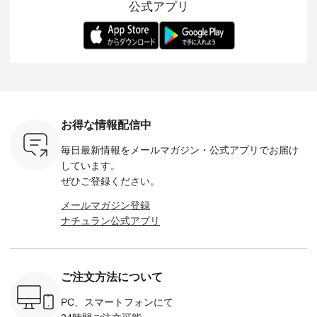
公式アプリ
ラーを、 改めて詳し
イラストレーター、
が楽しめて、 季節の
を 詳しく
くご紹介します。 限
よしいちひろさん
変わり目に重宝する
します。 モデル
---- blue
定カラーを手に入れ
（@chocochop2）
アイテムです。 モデ
長：164cm / 
------------
られる今だけのチャ
描き下ろし 【第2
ル身長：168cm -----
イズ：PLUS -----
ンス、 ぜひこの機会
弾】レモン柄コット
------------------------
-------------
イドボタン
をお見逃しなく！ ▼
ンバッグをプレゼン
&yarn -----------------
D*g*y -----
2,650（税
今回再入荷したカラ
ト中です💓 そろそろ
------------ ■コットン
------------ ■リブ使い
ラック ・
ー（計10色） ・コ
お盆休みの方も多い
シアーVネックカー
デニムワ
[ 注文番
ーヒー ・トマト ・
のではないでしょう
ディガン ¥7,500（税
¥9,680
-264T-
セサミ ・モモ ・グ
か。 まだまだ暑さが
込） ・スモークブル
イビー ・
リーンティー ・スミ
続きそうですが 今週
ー ・ブラック ・ネ
注文番号
お得な情報配信中
 お買
レ ・クロマメ ・レ
の新作では、今すぐ
イビー [ 注文番号：
264W-30707 ] -
真のタグを
モン ・ブルーベリー
着られて初秋まで活
GRE-263T-30614 ] -
--------------
毎日最新情報をメールマガジン・
公式アプリでお届け
たはプロフ
・ラズベリー --------
躍する シアーカーデ
-------------------------
お買い物
ール
---------------------
ィガンやベスト、デ
--- ▶️ お買い物は写
グをタップ
しています。
_official）
ista-ire ----------------
ニムワンピースなど
真のタグをタップ ま
ロフ
ぜひご登録ください。
チュ
------------- ■もっと
が登場です！ スタイ
たはプロフィール
（@natulan
注文番号や
選べるリネンのよく
リスト山口
（@natulan_official）
からどうぞ 「ナ
メールマガジン登録
検索してみ
ばりパンツ
(@natulan_stylist_yama)
からどうぞ 「ナチュ
ラン」で 
ナチュラン公式アプリ
さいね。
¥9,900（税込） [ 注
からの 最新の撮影シ
ラン」で 注文番号や
商品名を
 #fashion
文番号：IIR-262P-
ョット📷では、ニッ
商品名を検索してみ
てくだ
n #今日のコ
29223 ] ---------------
トなどの秋アイテム
てくださいね。
#lifewear
ーディネー
-------------- ▶️ お買
も登場🫶 楽しみにお
#lifewear #fashion
#natula
ッション #
い物は写真のタグを
待ちくださいね。 --
#natulan #今日のコ
ーデ #コ
ご注文方法について
 #日々の
タップ またはプロフ
-------------------------
ーデ #コーディネー
ト #ファ
暮らしを楽
ィール
-- 今週のご紹介アイ
ト #ファッション #
ナチュラル
ンプルライ
（@natulan_official）
テム -------------------
ナチュラル #日々の
暮らし #
PC、スマートフォンにて
プルコーデ
からどうぞ 「ナチュ
---------- ＜1枚目
暮らし #暮らしを楽
しむ #シ