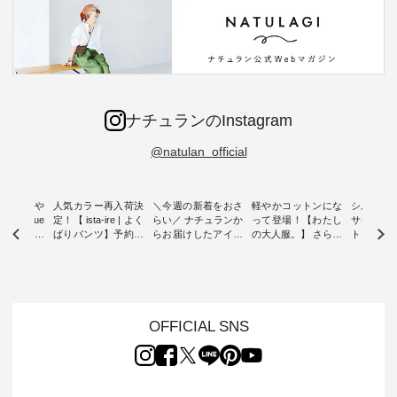
ナチュランのInstagram
@natulan_official
0％の涼や
人気カラー再入荷決
＼今週の新着をおさ
軽やかコットンにな
シルエッ
 blue
定！【 ista-ire | よく
らい／ ナチュランか
って登場！【わたし
サイズを
 】夏にぴった
ばりパンツ】予約販
らお届けしたアイテ
の大人服。】 さらり
ト より選
ックベスト
売開始 ・ 6月の販売
ムから スタッフが気
と涼し気なシアーカ
D*g*y 
開始とともに大きな
になるものをピック
ーディガン ・ 人気
ニムワン
 着心地の
反響をいただき、 一
アップ👆 ・ [ This
のシアーカーディガ
心地よく
切にした服
部カラーは早々に完
week's NEW
ンが軽くて、 お手入
イリーウ
行う 「
売となった 15周年
ARRIVAL ] //
れも簡単なコットン
の 「D*g*y」 より、
low 」から新
記念のよくばりパン
2026/08/02 -
素材になりました。
毎年大人
OFFICIAL SNS
トが届きま
ツ。 たくさんのご要
2026/08/08 // ✨✨ナ
ほんのり透ける生地
ラン別注 
望をいただき、 この
チュラン15周年記念
が、女性らしさを演
ワンピー
たい、 レ
たび待望の再入荷が
✨✨ 12,000円（税
出し、 羽織るだけで
シルエッ
が楽しめる
実現しました。 今回
込）以上ご購入いた
今年らしい装いに。
見直し、 
紹介いたし
再入荷する10色のカ
だいたお客様へ 人気
レイヤードスタイル
的になっ