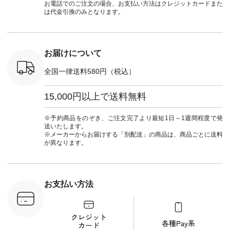
暮らしを楽
¥7,590（税込） [ 注
ルブランド #natulan
ーデ #コ
お電話でのご注文の場合、お支払い方法はクレジットカードまた
ンプルライ
文番号：CSO-263T-
#ナチュラン
ト #ファ
は代金引換のみとなります。
プルコーデ
31348 ] コットンリ
#natulan_official.
ナチュラル
#パンツ #
ネンパナマクロス
暮らし #
ツ #よく
イージーテーパード
しむ #シ
 #テーパ
パンツ ¥7,590（税
フ #シン
 #限定カ
込） [ 注文番号：
#大人女子
お届けについて
荷 #15周
CSO-263P-31349 ]
マル #ブ
#夏コーデ
＜5～6枚目＞
ーマル #
全国一律送料580円（税込）
re #イスタイ
■&yarn ピンタック
#ワンピー
#natulan
ワンピース
葬祭 #Luu
ュラン
¥12,900（税込） [
ウナミウ 
15,000円以上で送料無料
ficial.
注文番号：MTO-
ルブランド #natu
263W-29752 ] ＜7～
#ナチ
8枚目＞ ■UNPLE ボ
#natulan_of
※予約商品をのぞき、ご注文完了より最短1日～1週間程度で発
ールカーゴイージー
送いたします。
パンツ ¥11,550（税
※メーカーからお届けする「別配送」の商品は、商品ごとに送料
込） [ 注文番号：
が異なります。
UNL-254P-18377 ]
＜9枚目＞ ■Lintu
Laulu 立体フラワー
刺繍ブラウス
¥8,800（税込） [ 注
お支払い方法
文番号：YCC-263T-
30689 ] ---------------
-------------- ▶️商品詳
細やお買い物は写真
のタグをタップ また