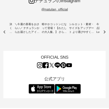
ナチュランのInstagram
@natulan_official
ー再入荷決
＼今週の新着をおさ
軽やかコットンにな
シルエット・素材・
今だけフ
-ire | よく
らい／ ナチュランか
って登場！【わたし
サイズをアップデー
点購入で1
ツ】予約販
らお届けしたアイテ
の大人服。】 さらり
ト より選びやすく【
Luuna m
ムから スタッフが気
と涼し気なシアーカ
D*g*y 】別注リブデ
用ノーカ
もに大きな
になるものをピック
ーディガン ・ 人気
ニムワンピース ・
ット ・ 身に纏うだ
だき、 一
アップ👆 ・ [ This
のシアーカーディガ
心地よく着られるデ
けでほっ
は早々に完
week's NEW
ンが軽くて、 お手入
イリーウェアが人気
地を大切に
 15周年
ARRIVAL ] //
れも簡単なコットン
の 「D*g*y」 より、
ーマル服
くばりパン
2026/07/26 -
素材になりました。
毎年大人気のナチュ
ルブランド「
OFFICIAL SNS
2026/08/01 // ✨✨ナ
ほんのり透ける生地
ラン別注 リブデニム
miu 」か
き、 この
チュラン15周年記念
が、女性らしさを演
ワンピースが登場。
フォーマ
の再入荷が
✨✨ 8月より、
出し、 羽織るだけで
シルエットや素材を
トが仲間入り
。 今回
12,000円（税込）以
今年らしい装いに。
見直し、 さらに魅力
ピースと
10色のカ
上ご購入いただいた
レイヤードスタイル
的になったアイテム
を考え、 
公式アプリ
改めて詳し
お客様へ 人気イラス
が楽しめて、 季節の
を 詳しくご紹介いた
エット、
ます。 限
トレーター、よしい
変わり目に重宝する
します。 モデル身
丁寧に設計。 
を手に入れ
ちひろさん
アイテムです。 モデ
長：164cm / 着用サ
日を心地
だけのチャ
（@chocochop2）
ル身長：168cm -----
イズ：PLUS ---------
る一着に
ひこの機会
描き下ろし 【第2
------------------------
--------------------
た。 モデル身長：
なく！ ▼
弾】レモン柄コット
&yarn -----------------
D*g*y -----------------
164cm ----------------
荷したカラ
ンバッグをプレゼン
------------ ■コットン
------------ ■リブ使い
---------
色） ・コ
ト中です💓 8月にな
シアーVネックカー
デニムワンピース
miu --------