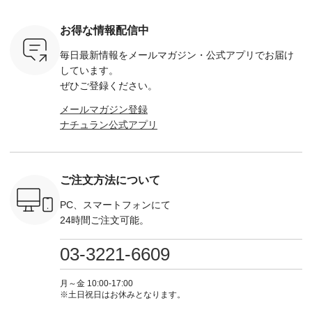
トマト ・
りました☀ 旅行や帰
ディガン ¥7,500（税
¥9,680（税込） ・ネ
--------- ■【慶弔両
モモ ・グ
省、レジャーなど楽
込） ・スモークブル
イビー ・ブラック [
用】ノー
ー ・スミ
しい予定を計画され
ー ・ブラック ・ネ
注文番号：DCO-
ーマルジ
お得な情報配信中
マメ ・レ
ている方も多いかと
イビー [ 注文番号：
264W-30707 ] -------
¥16,50
ルーベリー
思います🌿 今週は、
GRE-263T-30614 ] -
---------------------- ▶️
注文番号
毎日最新情報をメールマガジン・
公式アプリでお届け
----
暑さ本番のこれから
-------------------------
お買い物は写真のタ
262O-31095 
--------
にぴったりな 涼し気
--- ▶️ お買い物は写
グをタップ またはプ
弔両用】
しています。
-------------
なセットアップやワ
真のタグをタップ ま
ロフィール
ボタンフ
ぜひご登録ください。
っと
ンピース、ブラウス
たはプロフィール
（@natulan_official）
ース ¥18
ネンのよく
などが新登場！ そし
（@natulan_official）
からどうぞ 「ナチュ
込） [ 
メールマガジン登録
パンツ
て、大人気「よくば
からどうぞ 「ナチュ
ラン」で 注文番号や
KOA-252W
ナチュラン公式アプリ
込） [ 注
りパンツ」予約販売
ラン」で 注文番号や
商品名を検索してみ
■【慶弔
R-262P-
がスタートしていま
商品名を検索してみ
てくださいね。
な日のボ
す♪ お見逃しなく！
てくださいね。
#lifewear #fashion
インワ
 お買
-------------------------
#lifewear #fashion
#natulan #今日のコ
¥18,70
真のタグを
---- 今週のご紹介ア
#natulan #今日のコ
ーデ #コーディネー
注文番号
ご注文方法について
たはプロフ
イテム ----------------
ーデ #コーディネー
ト #ファッション #
252W-22369 ] -
ール
------------- ＜1枚目
ト #ファッション #
ナチュラル #日々の
--------------
_official）
右・2枚目＞ ■ista-
ナチュラル #日々の
暮らし #暮らしを楽
お買い物
PC、スマートフォンにて
チュ
ire もっと選べるリ
暮らし #暮らしを楽
しむ #シンプルライ
グをタップ
24時間ご注文可能。
注文番号や
ネンのよくばりパン
しむ #シンプルライ
フ #シンプルコーデ
ロフ
検索してみ
ツ ¥9,900（税込） [
フ #シンプルコーデ
#大人女子 #ワンピ
（@natulan
さいね。
注文番号：IIR-262P-
#大人女子 #カーデ
ース #デニム #デニ
からどうぞ 「ナ
03-3221-6609
 #fashion
29223 ] ＜1枚目左・
ィガン #羽織り #シ
ムワンピ #別注 #夏
ラン」で 
n #今日のコ
3～4枚目＞ ■so コ
アーカーデ #コット
コーデ #D*g*y #ディ
商品名を
ーディネー
ットンリネンパナマ
ン #夏の羽織 #夏コ
ージーワイ #natulan
てくだ
月～金 10:00-17:00
ッション #
クロス 2wayTライ
ーデ #andyarn #アン
#ナチュラン
#lifewear
※土日祝日はお休みとなります。
 #日々の
ンブラウス
ドヤーン #オリジナ
#natulan_official.
#natula