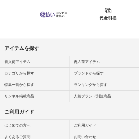
はプロフィール
（@natulan_official）
から 「ナチュラン」
のサイトにアクセス
して 注文番号や商品
名を検索してみてく
ださいね。 #lifewear
#fashion #natulan #
今日のコーデ #コー
ディネート #ファッ
アイテムを探す
ション #ナチュラル
#ナチュラン #日々
の暮らし #暮らしを
新入荷アイテム
再入荷アイテム
楽しむ #シンプルラ
イフ #シンプルコー
カテゴリから探す
ブランドから探す
デ #大人女子 #夏コ
ーデ #真夏コーデ #
特集一覧から探す
ランキングから探す
暑さ対策 #コーデ #
リネン
#natulan_official.
リンネル掲載商品
人気ブランド別注商品
ご利用ガイド
はじめての方へ
ご利用ガイド
よくあるご質問
お問い合わせ