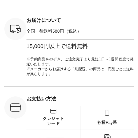
#パンツ #
ネンパナマクロス
暮らし #
ツ #よく
イージーテーパード
しむ #シ
 #テーパ
パンツ ¥7,590（税
フ #シン
 #限定カ
込） [ 注文番号：
#大人女子
お届けについて
荷 #15周
CSO-263P-31349 ]
マル #ブ
#夏コーデ
＜5～6枚目＞
ーマル #
全国一律送料580円（税込）
re #イスタイ
■&yarn ピンタック
#ワンピー
#natulan
ワンピース
葬祭 #Luu
ュラン
¥12,900（税込） [
ウナミウ 
15,000円以上で送料無料
ficial.
注文番号：MTO-
ルブランド #natu
263W-29752 ] ＜7～
#ナチ
8枚目＞ ■UNPLE ボ
#natulan_of
※予約商品をのぞき、ご注文完了より最短1日～1週間程度で発
ールカーゴイージー
送いたします。
パンツ ¥11,550（税
※メーカーからお届けする「別配送」の商品は、商品ごとに送料
込） [ 注文番号：
が異なります。
UNL-254P-18377 ]
＜9枚目＞ ■Lintu
Laulu 立体フラワー
刺繍ブラウス
¥8,800（税込） [ 注
お支払い方法
文番号：YCC-263T-
30689 ] ---------------
-------------- ▶️商品詳
細やお買い物は写真
のタグをタップ また
はプロフィール
（@natulan_official）
から 「ナチュラン」