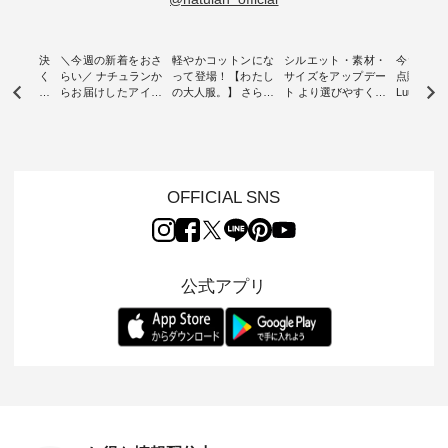
ー再入荷決
＼今週の新着をおさ
軽やかコットンにな
シルエット・素材・
今だけフ
-ire | よく
らい／ ナチュランか
って登場！【わたし
サイズをアップデー
点購入で1
ツ】予約販
らお届けしたアイテ
の大人服。】 さらり
ト より選びやすく【
Luuna m
ムから スタッフが気
と涼し気なシアーカ
D*g*y 】別注リブデ
用ノーカ
もに大きな
になるものをピック
ーディガン ・ 人気
ニムワンピース ・
ット ・ 身に纏うだ
だき、 一
アップ👆 ・ [ This
のシアーカーディガ
心地よく着られるデ
けでほっ
は早々に完
week's NEW
ンが軽くて、 お手入
イリーウェアが人気
地を大切に
 15周年
ARRIVAL ] //
れも簡単なコットン
の 「D*g*y」 より、
ーマル服
くばりパン
2026/07/26 -
素材になりました。
毎年大人気のナチュ
ルブランド「
OFFICIAL SNS
2026/08/01 // ✨✨ナ
ほんのり透ける生地
ラン別注 リブデニム
miu 」か
き、 この
チュラン15周年記念
が、女性らしさを演
ワンピースが登場。
フォーマ
の再入荷が
✨✨ 8月より、
出し、 羽織るだけで
シルエットや素材を
トが仲間入り
。 今回
12,000円（税込）以
今年らしい装いに。
見直し、 さらに魅力
ピースと
10色のカ
上ご購入いただいた
レイヤードスタイル
的になったアイテム
を考え、 
公式アプリ
改めて詳し
お客様へ 人気イラス
が楽しめて、 季節の
を 詳しくご紹介いた
エット、
ます。 限
トレーター、よしい
変わり目に重宝する
します。 モデル身
丁寧に設計。 
を手に入れ
ちひろさん
アイテムです。 モデ
長：164cm / 着用サ
日を心地
だけのチャ
（@chocochop2）
ル身長：168cm -----
イズ：PLUS ---------
る一着に
ひこの機会
描き下ろし 【第2
------------------------
--------------------
た。 モデル身長：
なく！ ▼
弾】レモン柄コット
&yarn -----------------
D*g*y -----------------
164cm ----------------
荷したカラ
ンバッグをプレゼン
------------ ■コットン
------------ ■リブ使い
---------
色） ・コ
ト中です💓 8月にな
シアーVネックカー
デニムワンピース
miu --------
トマト ・
りました☀ 旅行や帰
ディガン ¥7,500（税
¥9,680（税込） ・ネ
--------- ■【慶弔両
モモ ・グ
省、レジャーなど楽
込） ・スモークブル
イビー ・ブラック [
用】ノー
ー ・スミ
しい予定を計画され
ー ・ブラック ・ネ
注文番号：DCO-
ーマルジ