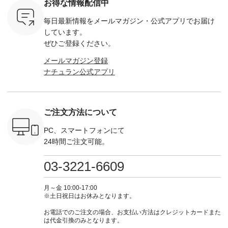
お得な情報配信中
マメ ・レ
ている方も多いかと
イビー [ 注文番号：
264W-30707 ] -------
¥16,50
ルーベリー
思います🌿 今週は、
GRE-263T-30614 ] -
---------------------- ▶️
注文番号
毎日最新情報をメールマガジン・
公式アプリでお届け
----
暑さ本番のこれから
-------------------------
お買い物は写真のタ
262O-31095 
--------
にぴったりな 涼し気
--- ▶️ お買い物は写
グをタップ またはプ
弔両用】
しています。
-------------
なセットアップやワ
真のタグをタップ ま
ロフィール
ボタンフ
ぜひご登録ください。
っと
ンピース、ブラウス
たはプロフィール
（@natulan_official）
ース ¥18
ネンのよく
などが新登場！ そし
（@natulan_official）
からどうぞ 「ナチュ
込） [ 
メールマガジン登録
パンツ
て、大人気「よくば
からどうぞ 「ナチュ
ラン」で 注文番号や
KOA-252W
ナチュラン公式アプリ
込） [ 注
りパンツ」予約販売
ラン」で 注文番号や
商品名を検索してみ
■【慶弔
R-262P-
がスタートしていま
商品名を検索してみ
てくださいね。
な日のボ
す♪ お見逃しなく！
てくださいね。
#lifewear #fashion
インワ
 お買
-------------------------
#lifewear #fashion
#natulan #今日のコ
¥18,70
真のタグを
---- 今週のご紹介ア
#natulan #今日のコ
ーデ #コーディネー
注文番号
ご注文方法について
たはプロフ
イテム ----------------
ーデ #コーディネー
ト #ファッション #
252W-22369 ] -
ール
------------- ＜1枚目
ト #ファッション #
ナチュラル #日々の
--------------
_official）
右・2枚目＞ ■ista-
ナチュラル #日々の
暮らし #暮らしを楽
お買い物
PC、スマートフォンにて
チュ
ire もっと選べるリ
暮らし #暮らしを楽
しむ #シンプルライ
グをタップ
24時間ご注文可能。
注文番号や
ネンのよくばりパン
しむ #シンプルライ
フ #シンプルコーデ
ロフ
検索してみ
ツ ¥9,900（税込） [
フ #シンプルコーデ
#大人女子 #ワンピ
（@natulan
さいね。
注文番号：IIR-262P-
#大人女子 #カーデ
ース #デニム #デニ
からどうぞ 「ナ
03-3221-6609
 #fashion
29223 ] ＜1枚目左・
ィガン #羽織り #シ
ムワンピ #別注 #夏
ラン」で 
n #今日のコ
3～4枚目＞ ■so コ
アーカーデ #コット
コーデ #D*g*y #ディ
商品名を
ーディネー
ットンリネンパナマ
ン #夏の羽織 #夏コ
ージーワイ #natulan
てくだ
月～金 10:00-17:00
ッション #
クロス 2wayTライ
ーデ #andyarn #アン
#ナチュラン
#lifewear
※土日祝日はお休みとなります。
 #日々の
ンブラウス
ドヤーン #オリジナ
#natulan_official.
#natula
暮らしを楽
¥7,590（税込） [ 注
ルブランド #natulan
ーデ #コ
お電話でのご注文の場合、お支払い方法はクレジットカードまた
ンプルライ
文番号：CSO-263T-
#ナチュラン
ト #ファ
は代金引換のみとなります。
プルコーデ
31348 ] コットンリ
#natulan_official.
ナチュラル