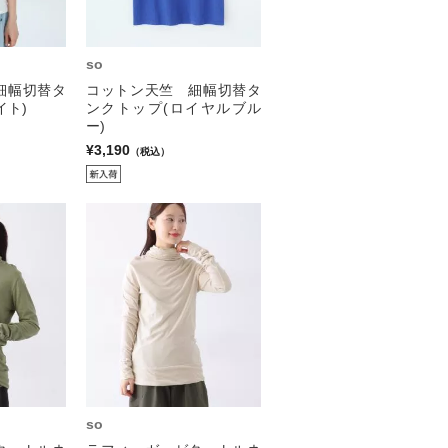
so
細幅切替タ
コットン天竺 細幅切替タ
イト)
ンクトップ(ロイヤルブル
ー)
¥3,190
（税込）
so