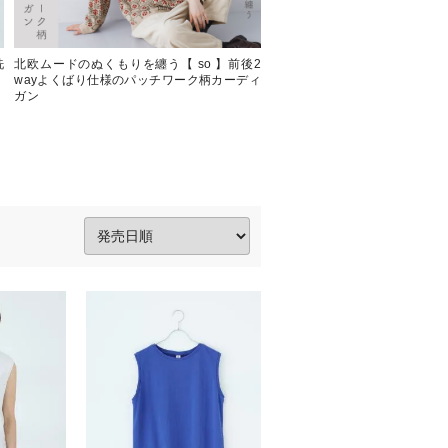
洗
北欧ムードのぬくもりを纏う【 so 】前後2
変形コーデュロイ×コクーンの
wayよくばり仕様のパッチワーク柄カーディ
ス【 so 】コーデュロイコクー
ガン