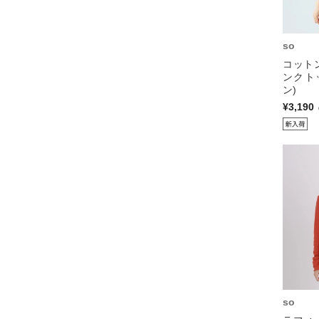
so
コット
ンクト
ン)
¥3,190
so