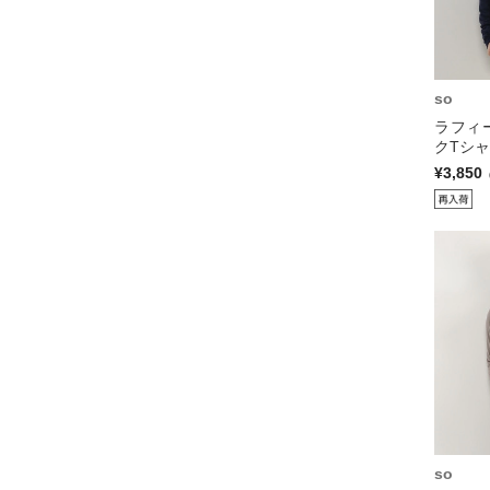
so
ラフィ
クTシャ
¥3,850
so