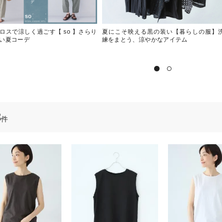
ロスで涼しく過ごす【 so 】さらり
夏にこそ映える黒の装い【暮らしの服】
い夏コーデ
練をまとう、涼やかなアイテム
3
件