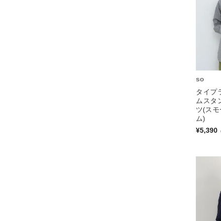
so
タイプ
ムスタ
ツ(ス
ム)
¥5,390