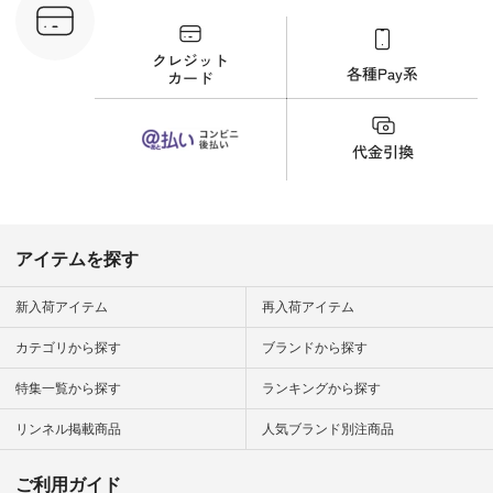
が、 きれいめにもマ
ッチするという意外
な一面を発見できま
した！ 腰周りが気に
なってスカートをは
くことが多いのです
が、 これなら自然に
体型もカバーしてく
れるので スカート派
の方にもおすすめし
たい一本です。 -----
------------------------
▶️商品詳細やお買い
物は写真のタグをタ
ップ またはプロフィ
アイテムを探す
ール
（@natulan_official）
から 「ナチュラン」
新入荷アイテム
再入荷アイテム
のサイトにアクセス
して 注文番号や商品
カテゴリから探す
ブランドから探す
名を検索してみてく
ださいね。 #lifewear
特集一覧から探す
ランキングから探す
#fashion #natulan #
今日のコーデ #コー
ディネート #ファッ
リンネル掲載商品
人気ブランド別注商品
ション #ナチュラル
#ナチュラン #日々
の暮らし #暮らしを
ご利用ガイド