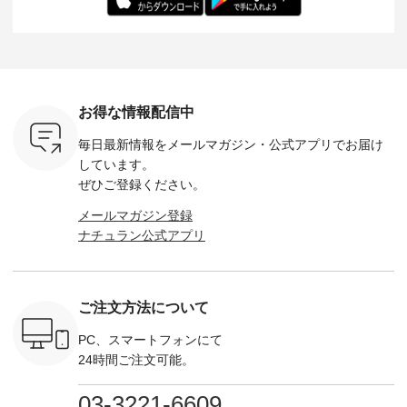
：165cm
にも心地よく、 単品
身長：164cm --------
いね。 ＝＝＝＝＝＝
のサロペッ
------------
でもセットアップで
---------------------
＝＝＝＝＝
ルー・ピ
-----------
も楽しめる2つのア
HEAVENLY -----------
8/10（月）AM9:59ま
ックのプ
----- ■ボ
イテムです。 --------
------------------ ■チ
で🎫 ＼涼しいリネン
を組み合わ
ゴイージー
--------------------- so
ェックシャーリング
服ウィーク開催中⏰
6セット
1,550（税
-------------------------
フリルネックプルオ
／ 対象のリネン
す。 販売は8月10日
ーキ ・ブ
---- ■コットンリネ
ーバー ¥12,650（税
100％アイテムを合
までの期
ベージュ [
ンパナマクロス
込） ・ホワイト×ブ
計5,000円以上ご購
す。 ぜひ
お得な情報配信中
：UNL-
2wayTラインブラウ
ラック ・ネイビー
入いただくと 使える
覧ください。 
------
ス ¥7,590（税込）
・オフ [ 注文番号：
【送料無料】クーポ
身長：160c
毎日最新情報をメールマガジン・
公式アプリでお届け
-------- ▶️
・グレー ・タータン
DLW-263T-30714 ] --
ンをプレゼント中◎
-------------
は写真のタ
チェック ・ナチュラ
-------------------------
＝＝＝＝＝＝＝＝＝
---- &yarn 
しています。
 またはプ
ル ・チャコール [ 注
-- ▶️ お買い物は写真
＝＝ ▼今週の「スタ
---------------
ぜひご登録ください。
ィール
文番号：CSO-263T-
のタグをタップ また
ッフコーディネー
わず決ま
_official）
31348 ] ■コットンリ
はプロフィール
ト」着用アイテム ■
ーT×サロ
メールマガジン登録
チュ
ネンパナマクロス
（@natulan_official）
もっと選べるリネン
ト ¥19,
ナチュラン公式アプリ
注文番号や
イージーテーパード
からどうぞ 「ナチュ
のよくばりパンツ
＜8月10日 
検索してみ
パンツ ¥7,590（税
ラン」で 注文番号や
¥9,900（税込） ・モ
で上記【1
さいね。
込） ・グレー ・タ
商品名を検索してみ
モ ・コーヒー ・ク
タイムセ
 #fashion
ータンチェック ・ナ
てくださいね。
ロマメ [ 注文番号：
・ブルー
n #今日のコ
チュラル ・チャコー
#lifewear #fashion
IIR-262P-29223 ] ----
ル ・ピン
ご注文方法について
ーディネー
ル [ 注文番号：
#natulan #今日のコ
-------------------------
ラル ・ブ
ッション #
CSO-263P-31349 ] -
ーデ #コーディネー
①スタッフ：koishi /
チュラル 
 #日々の
-------------------------
ト #ファッション #
身長155cm ▼スタッ
ブラック 
PC、スマートフォンにて
暮らしを楽
--- ▶️ お買い物は写
ナチュラル #日々の
フコメント 上ほどよ
ブラック 
24時間ご注文可能。
ンプルライ
真のタグをタップ ま
暮らし #暮らしを楽
い厚みのリネンで軽
×ブラック
プルコーデ
たはプロフィール
しむ #シンプルライ
いのに透けないのは
号：MTO
 #パンツ
（@natulan_official）
フ #シンプルコーデ
嬉しいです。 暑い夏
31965 ] ---------------
03-3221-6609