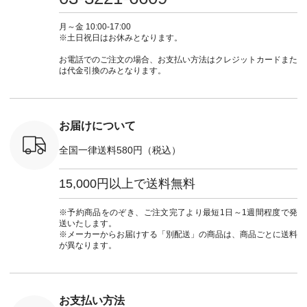
カーゴパン
からどうぞ 「ナチュ
#大人女子 #シャツ #
もこれだったら涼し
-------------- ▶️
ゴパンツコ
ラン」で 注文番号や
シャツコーデ #フリ
く過ごせますね♪ ピ
い物は写
夏コーデ
商品名を検索してみ
ルシャツ #チェック
ンク×ピンクの組み
タップ ま
月～金 10:00-17:00
 #アンプル
てくださいね。
シャツ #チェックシ
合わせにしたかった
ィ
※土日祝日はお休みとなります。
n #ナチュラ
#lifewear #fashion
ャツコーデ #夏コー
ので、 ピンクのボー
（@natulan
official.
#natulan #今日のコ
デ #HEAVENLY #ヘ
ダーをシアーブラウ
からどうぞ 「ナ
お電話でのご注文の場合、お支払い方法はクレジットカードまた
ーデ #コーディネー
ブンリー #natulan #
スのインナーに合わ
ラン」で 
は代金引換のみとなります。
ト #ファッション #
ナチュラン
せてみました。 -----
商品名を
ナチュラル #日々の
#natulan_official.
------------------------
てくだ
暮らし #暮らしを楽
②スタッフ：sk / 身
#lifewear
しむ #シンプルライ
長150cm ▼スタッフ
#natula
フ #シンプルコーデ
コメント ウエストが
ーデ #コ
お届けについて
#大人女子 #ブラウ
ゴムでしっかりと留
ト #ファ
ス #パンツ #コット
まっているので、 安
ナチュラル
全国一律送料580円（税込）
ンリネン #パマナク
心してはくことがで
暮らし #
ロス #パマナ織り #
きます♪ ボトムスが
しむ #シ
セットアップ #涼コ
ちょっと暗い色味な
フ #シン
15,000円以上で送料無料
ーデ #夏コーデ #so
のでトップスは明る
#大人女子
#エスオー #natulan
い色を。 シンプルに
ットコーデ
#ナチュラン
なりすぎないよう
ーコーデ 
※予約商品をのぞき、ご注文完了より最短1日～1週間程度で発
#natulan_official.
に、 ビスチェを重ね
ト #サロ
送いたします。
てトレンド感をプラ
ツ #ボー
※メーカーからお届けする「別配送」の商品は、商品ごとに送料
スしました。 --------
#夏コーデ #
が異なります。
--------------------- ③
#アン
スタッフ：uruma /
#natula
身長160cm ▼スタッ
ン #natulan_
フコメント カジュア
ルなイメージでした
お支払い方法