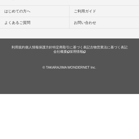
楽しむ #シンプルラ
イフ #シンプルコー
デ #大人女子 #スタ
はじめての方へ
ご利用ガイド
ッフ着用 #大人カジ
ュアル
よくあるご質問
お問い合わせ
#natulan_official.
利用規約
個人情報保護方針
特定商取引に基づく表記
古物営業法に基づく表記
会社概要
採用情報
© TAKARAJIMA WONDERNET Inc.