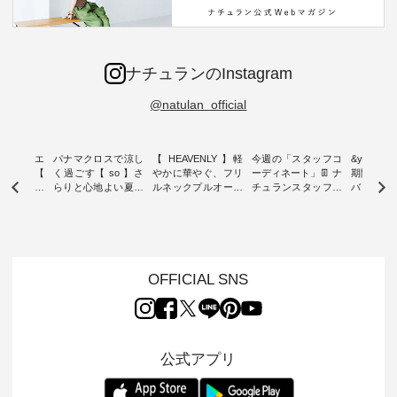
ナチュランのInstagram
@natulan_official
ーブシルエ
パナマクロスで涼し
【 HEAVENLY 】軽
今週の「スタッフコ
&yarn 9th
効いた【
く過ごす【 so 】さ
やかに華やぐ、フリ
ーディネート」👖 ナ
期間限定 
 】ボールカ
らりと心地よい夏コ
ルネックプルオーバ
チュランスタッフの
バー×サ
ジーパンツ
ーデ ・ 毎日の“とっ
ー ・ 天然素材を生
リアルなコーディネ
ット ・ ナチュラン
ても”になれる、 ス
かしたナチュラルス
ートをご紹介します
オリジナ
ルな服を提
タンダードな服を提
タイルで人気の
♪ 今回は、8/1に再入
「&yarn
NPLE 」
案する「so（エスオ
「HEAVENLY」か
荷し、 すでに残りわ
げさまで
やかなはき
ー）」。 今回は、独
ら、 新作プルオーバ
ずかとなっている大
えました。 「サ
れいなシル
特の凹凸と軽やかな
ーが届きました。 ほ
人気の ナチュラン
ットを着
OFFICIAL SNS
両立した、
風合いを持つ パナマ
んのり透け感のある
15周年記念アイテム
れど、 合
ーゴイージ
織で仕立てた、
涼やかな生地に、 ふ
「もっと選べるリネ
ナーが難
のご紹介。
2wayブラウスとイ
んわりとしたフリル
ンのよくばりパン
うお客様
るコットン
ージーテーパードパ
をあしらった襟元が
ツ」 をスタッフが着
えして、 
体的なフォ
ンツをご紹介しま
印象的。 シンプルな
用してみました🌿 身
ンサロペ
公式アプリ
、 カジュ
す。 コットンリネン
装いに、 さりげない
長ごとのサイズ感や
ダープル
らも大人ら
のさらりとした肌ざ
華やぎを添えてくれ
着用感など、 ぜひ参
セットでご
テムです。
わりで、 汗ばむ季節
る一枚です。 モデル
考にしてみてくださ
チュラル