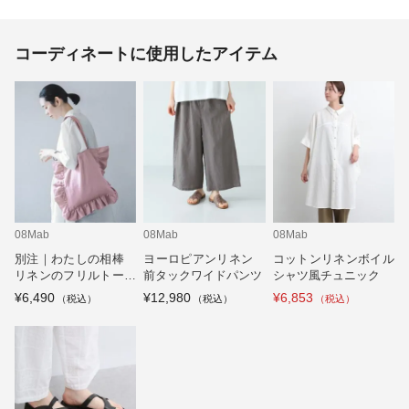
コーディネートに使用したアイテム
08Mab
08Mab
08Mab
別注｜わたしの相棒
ヨーロピアンリネン
コットンリネンボイル
リネンのフリルトート
前タックワイドパンツ
シャツ風チュニック
バッグ
¥6,490
¥12,980
¥6,853