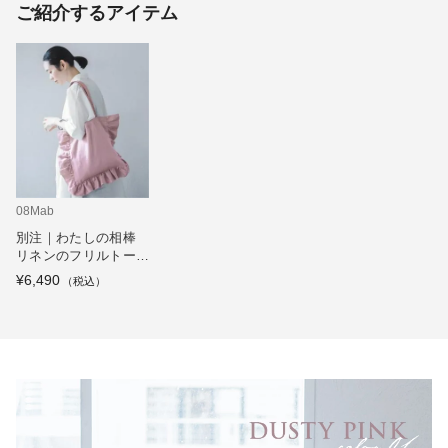
ご紹介するアイテム
08Mab
別注｜わたしの相棒
リネンのフリルトート
バッグ
¥6,490