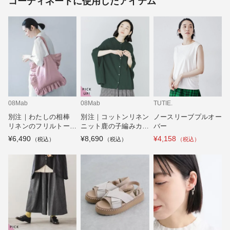
コーディネートに使用したアイテム
08Mab
08Mab
TUTIE.
別注｜わたしの相棒
別注｜コットンリネン
ノースリーブプルオー
リネンのフリルトート
ニット鹿の子編みカー
バー
バッグ
ディガン
¥6,490
¥8,690
¥4,158