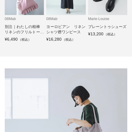
08Mab
08Mab
Marie-Louise
別注｜わたしの相棒
ヨーロピアン リネン
プレーントゥシューズ
リネンのフリルトート
シャツ襟ワンピース
¥13,200
バッグ
¥6,490
¥16,280