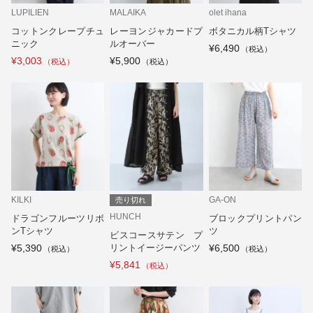
LUPILIEN
MALAIKA
olet ihana
コットンクレープチュ
レーヨンジャカードプ
ボタニカル柄Tシャツ
ニック
ルオーバー
¥6,490
¥3,003
¥5,900
KILKI
GA-ON
売り切れ
HUNCH
ドラゴンフルーツリボ
ブロックプリントパン
ンTシャツ
ツ
ビスコースサテン プ
¥5,390
リントイージーパンツ
¥6,500
¥5,841