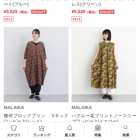
ート(ブルー)
レス(グリーン)
¥5,525
¥5,530
35%OFF
30%OFF
（税込）
（税込）
MALAIKA
MALAIKA
幾何ブロックプリン Vネック
バグルー花プリントノースリー
ワンピース(レッド)
ブワンピース(イエロー)
¥5,530
¥8,900
30%OFF
（税込）
（税込）
カテゴリ
ランキング
新入荷
特集
検索