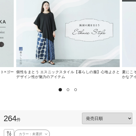
ット×ゴー
個性をまとう エスニックスタイル【暮らしの服】心地よさと
夏にこ
デザイン性が魅力のアイテム
かなア
264
件
カラー：
未選択