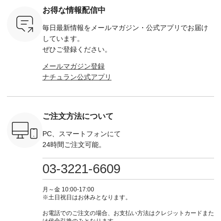
ットヘアク
263W-29752 ] -------
ーマルジャケット
¥9,900（税込） ・レ
込） ・ホ
お得な情報配信中
,320（税
---------------------- ▶️
¥16,500（税込） [
ッド系 ・グリーン系
ラック 
settes ・
お買い物は写真のタ
注文番号：KOA-
[ 注文番号：MTO-
・オフ [
毎日最新情報をメールマガジン・
公式アプリでお届け
Chloe [ 注
グをタップ またはプ
262O-31095 ] ■【慶
263S-27183 ] --------
DLW-263T-3
EMW-
ロフィール
弔両用】大切な日の
--------------------- ▶️
-------------
しています。
] ■松尾
（@natulan_official）
ボタンフレアワンピ
お買い物は写真のタ
-- ▶️ お買い物は写真
ぜひご登録ください。
キャットハ
からどうぞ 「ナチュ
ース ¥18,700（税
グをタップ またはプ
のタグをタ
マグ ¥
ラン」で 注文番号や
込） [ 注文番号：
ロフィール
はプロ
メールマガジン登録
（税込） ・
商品名を検索してみ
KOA-252W-22368 ]
（@natulan_official）
（@natulan
ナチュラン公式アプリ
Noisettes
てくださいね。
■【慶弔両用】大切
からどうぞ 「ナチュ
からどうぞ 「ナ
・Chloe [
#lifewear #fashion
な日のボウタイAラ
ラン」で 注文番号や
ラン」で 
：EMW-
#natulan #今日のコ
インワンピース
商品名を検索してみ
商品名を
------
ーデ #コーディネー
¥18,700（税込） [
てくださいね。
てくだ
--------
ト #ファッション #
注文番号：KOA-
#lifewear #fashion
#lifewear
ご注文方法について
-----------
ナチュラル #日々の
252W-22369 ] -------
#natulan #今日のコ
#natula
がま口
暮らし #暮らしを楽
---------------------- ▶️
ーデ #コーディネー
ーデ #コ
ォレット
しむ #シンプルライ
お買い物は写真のタ
ト #ファッション #
ト #ファ
PC、スマートフォンにて
0（税込） ・
フ #シンプルコーデ
グをタップ またはプ
ナチュラル #日々の
ナチュラル
24時間ご注文可能。
 ・ブルー
#大人女子 #ワンピ
ロフィール
暮らし #暮らしを楽
暮らし #
・ミモザイ
ース #ピンタック #
（@natulan_official）
しむ #シンプルライ
しむ #シ
シルエット
涼やか素材 #夏ワン
からどうぞ 「ナチュ
フ #シンプルコーデ
フ #シン
03-3221-6609
 注文番号：
ピ #夏コーデ
ラン」で 注文番号や
#大人女子 #スカー
#大人女子 
-31607 ]
#andyarn #アンドヤ
商品名を検索してみ
ト #フレアスカート
シャツコー
ミニウォレ
ーン #オリジナルブ
てくださいね。
#チェック柄 #ター
ルシャツ 
月～金 10:00-17:00
790（税込）
ランド #natulan #ナ
#lifewear #fashion
タンチェック #秋色
シャツ #
※土日祝日はお休みとなります。
号：NCO-
チュラン
#natulan #今日のコ
#夏コーデ #Lintu
ャツコーデ
] ■ラテ
#natulan_official.
ーデ #コーディネー
Laulu #リントゥラウ
デ #HEAV
お電話でのご注文の場合、お支払い方法はクレジットカードまた
トート
ト #ファッション #
ル #オリジナルブラ
ブンリー #natulan #