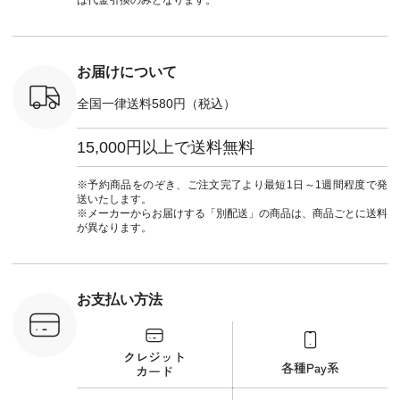
は代金引換のみとなります。
0（税込） [
ナチュラル #日々の
ンド #natulan #ナチ
ナチ
：NCO-
暮らし #暮らしを楽
ュラン
#natulan_of
] ■キー
しむ #シンプルライ
#natulan_official.
,970（税
フ #シンプルコーデ
注文番号：
#大人女子 #フォー
お届けについて
00150 ] -
マル #ブラックフォ
------------
ーマル #ジャケット
全国一律送料580円（税込）
#ワンピース #冠婚
タップ ま
葬祭 #Luunamiu #ル
フィール
ウナミウ #オリジナ
15,000円以上で送料無料
_official）
ルブランド #natulan
チュ
#ナチュラン
注文番号や
#natulan_official.
※予約商品をのぞき、ご注文完了より最短1日～1週間程度で発
検索してみ
送いたします。
さいね。
※メーカーからお届けする「別配送」の商品は、商品ごとに送料
 #fashion
が異なります。
n #今日のコ
ーディネー
ッション #
 #日々の
暮らしを楽
お支払い方法
ンプルライ
プルコーデ
#猫 #猫グ
界猫の日 #
財布 #ポー
カップ #猫
松尾ミユキ