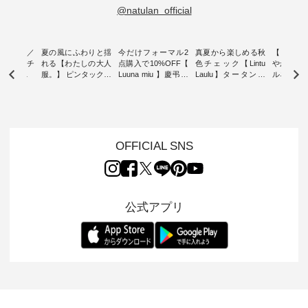
@natulan_official
ミユキ／
夏の風にふわりと揺
今だけフォーマル2
真夏から楽しめる秋
【 HEAV
 】ねこモチ
れる【わたしの大人
点購入で10%OFF【
色チェック【Lintu
やかに華
雑貨 ・ 8
服。】 ピンタックワ
Luuna miu 】慶弔両
Laulu】タータンチ
ルネック
「世界猫の
ンピース ・ 軽やか
用ノーカラージャケ
ェックギャザースカ
ー ・ 天然素材を生
、 愛らし
なワンピーススタイ
ット ・ 身に纏うだ
ート ・ ゆったりと
かしたナ
チーフのア
ルを楽しめるのは、
けでほっとする着心
した着心地の大人の
タイル
。 ナチ
夏のおしゃれの醍醐
地を大切にした フォ
日常着を提案する、
「HEAV
も人気の
味。 今回ご紹介する
ーマル服のオリジナ
ナチュランオリジナ
ら、 新作
（松尾ミユ
のは 袖を通すだけで
ルブランド「 Luuna
ルブランド「 Lintu
ーが届きま
OFFICIAL SNS
」と
ちょっとひんやり、
miu 」から、 新たに
Laulu 」から、 季節
んのり透
co」から、
見た目にも涼し気な
フォーマルジャケッ
をまたいで穿けるチ
涼やかな生
るだけで気
ワンピース。 日常か
トが仲間入り。 ワン
ェックスカートが新
んわりと
 バッグや
ら夏休みのお出かけ
ピースとのバランス
登場。 真夏にうれし
をあしら
紹介しま
まで、 暑い夏にぴっ
を考え、 丈感やシル
い涼やかさと、 秋を
印象的。 
公式アプリ
たりの新作です。 モ
エット、着心地まで
先取りできる落ち着
装いに、 
-- 松尾ミユキ
デル身長：168cm --
丁寧に設計。 特別な
いた色合いを兼ね備
華やぎを
------------
-------------------------
日を心地よく過ごせ
えたアイテムを、 詳
る一枚です。 
-- &yarn --------------
る一着に仕上げまし
しくご紹介します。
身長：164cm ---
バッグ
--------------- ■ピン
た。 モデル身長：
モデル身長：164cm
-------------
（税込） ・
タックワンピース
164cm ----------------
-------------------------
HEAVENLY -
・Leo ・
¥12,900（税込） ・
------------- Luuna
---- Lintu Laulu -------
-------------
ella [ 注文
ホワイト ・スモーク
miu --------------------
---------------------- ■
ェックシ
-263B-
ブルー ・ネイビー [
--------- ■【慶弔両
タータンチェックギ
フリルネ
注文番号：MTO-
用】ノーカラーフォ
ャザースカート
ーバー ¥1