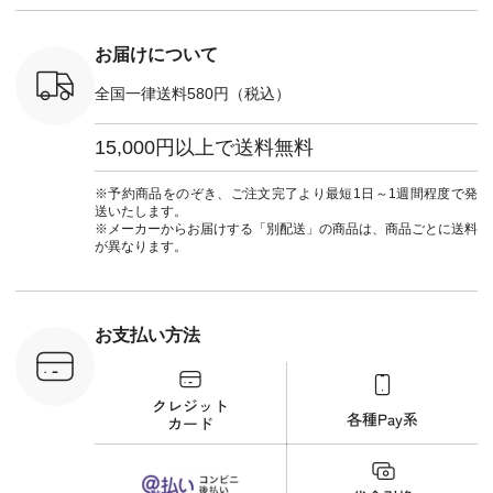
] ■キー
しむ #シンプルライ
#natulan_official.
,970（税
フ #シンプルコーデ
注文番号：
#大人女子 #フォー
お届けについて
00150 ] -
マル #ブラックフォ
------------
ーマル #ジャケット
全国一律送料580円（税込）
#ワンピース #冠婚
タップ ま
葬祭 #Luunamiu #ル
フィール
ウナミウ #オリジナ
15,000円以上で送料無料
_official）
ルブランド #natulan
チュ
#ナチュラン
注文番号や
#natulan_official.
※予約商品をのぞき、ご注文完了より最短1日～1週間程度で発
検索してみ
送いたします。
さいね。
※メーカーからお届けする「別配送」の商品は、商品ごとに送料
 #fashion
が異なります。
n #今日のコ
ーディネー
ッション #
 #日々の
暮らしを楽
お支払い方法
ンプルライ
プルコーデ
#猫 #猫グ
界猫の日 #
財布 #ポー
カップ #猫
松尾ミユキ
o #アオネコ
n #ナチュラ