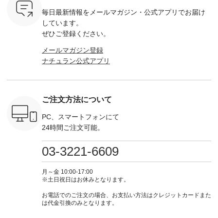
settes ・
お買い物は写真のタ
注文番号：KOA-
[ 注文番号：MTO-
・オフ [
毎日最新情報をメールマガジン・
公式アプリでお届け
Chloe [ 注
グをタップ またはプ
262O-31095 ] ■【慶
263S-27183 ] --------
DLW-263T-3
EMW-
ロフィール
弔両用】大切な日の
--------------------- ▶️
-------------
しています。
] ■松尾
（@natulan_official）
ボタンフレアワンピ
お買い物は写真のタ
-- ▶️ お買い物は写真
ぜひご登録ください。
キャットハ
からどうぞ 「ナチュ
ース ¥18,700（税
グをタップ またはプ
のタグをタ
マグ ¥
ラン」で 注文番号や
込） [ 注文番号：
ロフィール
はプロ
メールマガジン登録
（税込） ・
商品名を検索してみ
KOA-252W-22368 ]
（@natulan_official）
（@natulan
ナチュラン公式アプリ
Noisettes
てくださいね。
■【慶弔両用】大切
からどうぞ 「ナチュ
からどうぞ 「ナ
・Chloe [
#lifewear #fashion
な日のボウタイAラ
ラン」で 注文番号や
ラン」で 
：EMW-
#natulan #今日のコ
インワンピース
商品名を検索してみ
商品名を
------
ーデ #コーディネー
¥18,700（税込） [
てくださいね。
てくだ
--------
ト #ファッション #
注文番号：KOA-
#lifewear #fashion
#lifewear
ご注文方法について
-----------
ナチュラル #日々の
252W-22369 ] -------
#natulan #今日のコ
#natula
がま口
暮らし #暮らしを楽
---------------------- ▶️
ーデ #コーディネー
ーデ #コ
ォレット
しむ #シンプルライ
お買い物は写真のタ
ト #ファッション #
ト #ファ
PC、スマートフォンにて
0（税込） ・
フ #シンプルコーデ
グをタップ またはプ
ナチュラル #日々の
ナチュラル
24時間ご注文可能。
 ・ブルー
#大人女子 #ワンピ
ロフィール
暮らし #暮らしを楽
暮らし #
・ミモザイ
ース #ピンタック #
（@natulan_official）
しむ #シンプルライ
しむ #シ
シルエット
涼やか素材 #夏ワン
からどうぞ 「ナチュ
フ #シンプルコーデ
フ #シン
03-3221-6609
 注文番号：
ピ #夏コーデ
ラン」で 注文番号や
#大人女子 #スカー
#大人女子 
-31607 ]
#andyarn #アンドヤ
商品名を検索してみ
ト #フレアスカート
シャツコー
ミニウォレ
ーン #オリジナルブ
てくださいね。
#チェック柄 #ター
ルシャツ 
月～金 10:00-17:00
790（税込）
ランド #natulan #ナ
#lifewear #fashion
タンチェック #秋色
シャツ #
※土日祝日はお休みとなります。
号：NCO-
チュラン
#natulan #今日のコ
#夏コーデ #Lintu
ャツコーデ
] ■ラテ
#natulan_official.
ーデ #コーディネー
Laulu #リントゥラウ
デ #HEAV
お電話でのご注文の場合、お支払い方法はクレジットカードまた
トート
ト #ファッション #
ル #オリジナルブラ
ブンリー #natulan #
は代金引換のみとなります。
0（税込） [
ナチュラル #日々の
ンド #natulan #ナチ
ナチ
：NCO-
暮らし #暮らしを楽
ュラン
#natulan_of