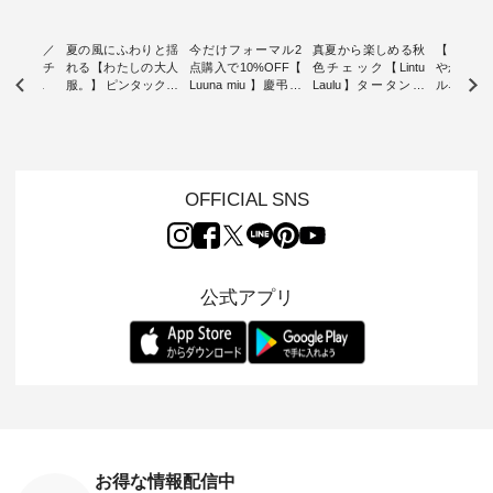
ミユキ／
夏の風にふわりと揺
今だけフォーマル2
真夏から楽しめる秋
【 HEAV
 】ねこモチ
れる【わたしの大人
点購入で10%OFF【
色チェック【Lintu
やかに華
雑貨 ・ 8
服。】 ピンタックワ
Luuna miu 】慶弔両
Laulu】タータンチ
ルネック
「世界猫の
ンピース ・ 軽やか
用ノーカラージャケ
ェックギャザースカ
ー ・ 天然素材を生
、 愛らし
なワンピーススタイ
ット ・ 身に纏うだ
ート ・ ゆったりと
かしたナ
チーフのア
ルを楽しめるのは、
けでほっとする着心
した着心地の大人の
タイル
。 ナチ
夏のおしゃれの醍醐
地を大切にした フォ
日常着を提案する、
「HEAV
も人気の
味。 今回ご紹介する
ーマル服のオリジナ
ナチュランオリジナ
ら、 新作
（松尾ミユ
のは 袖を通すだけで
ルブランド「 Luuna
ルブランド「 Lintu
ーが届きま
OFFICIAL SNS
」と
ちょっとひんやり、
miu 」から、 新たに
Laulu 」から、 季節
んのり透
co」から、
見た目にも涼し気な
フォーマルジャケッ
をまたいで穿けるチ
涼やかな生
るだけで気
ワンピース。 日常か
トが仲間入り。 ワン
ェックスカートが新
んわりと
 バッグや
ら夏休みのお出かけ
ピースとのバランス
登場。 真夏にうれし
をあしら
紹介しま
まで、 暑い夏にぴっ
を考え、 丈感やシル
い涼やかさと、 秋を
印象的。 
公式アプリ
たりの新作です。 モ
エット、着心地まで
先取りできる落ち着
装いに、 
-- 松尾ミユキ
デル身長：168cm --
丁寧に設計。 特別な
いた色合いを兼ね備
華やぎを
------------
-------------------------
日を心地よく過ごせ
えたアイテムを、 詳
る一枚です。 
-- &yarn --------------
る一着に仕上げまし
しくご紹介します。
身長：164cm ---
バッグ
--------------- ■ピン
た。 モデル身長：
モデル身長：164cm
-------------
（税込） ・
タックワンピース
164cm ----------------
-------------------------
HEAVENLY -
・Leo ・
¥12,900（税込） ・
------------- Luuna
---- Lintu Laulu -------
-------------
ella [ 注文
ホワイト ・スモーク
miu --------------------
---------------------- ■
ェックシ
-263B-
ブルー ・ネイビー [
--------- ■【慶弔両
タータンチェックギ
フリルネ
注文番号：MTO-
用】ノーカラーフォ
ャザースカート
ーバー ¥1
ットヘアク
263W-29752 ] -------
ーマルジャケット
¥9,900（税込） ・レ
込） ・ホ
お得な情報配信中
,320（税
---------------------- ▶️
¥16,500（税込） [
ッド系 ・グリーン系
ラック 