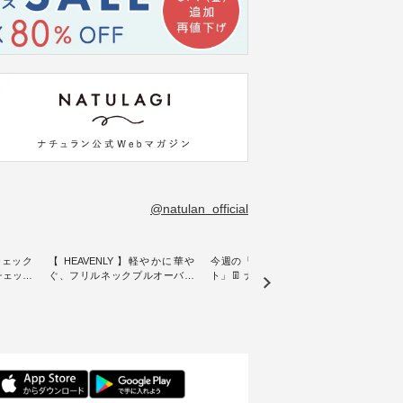
@natulan_official
チェック
【 HEAVENLY 】軽やかに華や
今週の「スタッフコーディネー
&yarn
ンチェック
ぐ、フリルネックプルオーバー
ト」👖 ナチュランスタッフのリ
プルオ
・ 天然素材を生かしたナチュラ
アルなコーディネートをご紹介
・ ナチュランオリジナルブラン
常着を提
ルスタイルで人気の
します♪ 今回は、8/1に再入荷
ド「&
リジナル
「HEAVENLY」から、 新作プル
し、 すでに残りわずかとなって
周年を迎
 」から、
オーバーが届きました。 ほんの
いる大人気の ナチュラン15周年
トを着
チェック
り透け感のある涼やかな生地
記念アイテム 「もっと選べるリ
るイ
に、 ふんわりとしたフリルをあ
ネンのよくばりパンツ」 をスタ
客様の
先取りで
しらった襟元が印象的。 シンプ
ッフが着用してみました🌿 身長
リネ
を兼ね備
ルな装いに、 さりげない華やぎ
ごとのサイズ感や着用感など、
ルオ