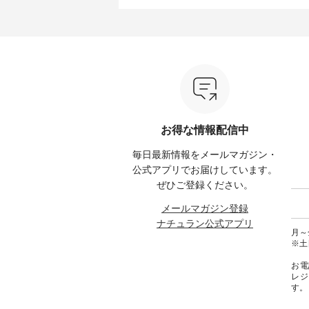
（@chocochop2）描き下ろし
---------------- ■松尾ミユキ シア
168cm ----------------------
ひこの
【第2弾】レモン柄コットンバッ
ーバッグ ¥3,080（税込） ・
&yarn ---
グをプレゼント中です💓 8月に
Momo ・Leo ・Maron ・Stella [
ピン
） ・コ
なりました☀ 旅行や帰省、レジ
注文番号：EMW-263B-31376 ] ■
¥12,
ミ ・モ
ャーなど楽しい予定を計画され
松尾ミユキ キャットヘアクリ
スモー
スミレ
ている方も多いかと思います🌿
ップ ¥1,320（税込） ・Noisettes
文番号：MT
ブルーベ
今週は、暑さ本番のこれからに
・Pepper ・Chloe [ 注文番号：
------------
ぴったりな 涼し気なセットアッ
EMW-262A-31375 ] ■松尾ミユ
は写真
--------
プやワンピース、ブラウスなど
キ キャットハンドルマグ ¥
ロフィール
が新登場！ そして、大人気「よ
¥1,650（税込） ・Pumpkin ・
からどうぞ 「ナチュ
00（税
くばりパンツ」予約販売がスタ
Noisettes ・Pepper ・Chloe [ 注
文番号
ートしています♪ お見逃しな
文番号：EMW-262K-31378 ] -----
くださいね。 #life
お得な情報配信中
く！ ----------------------------- 今
------------------------ aoneco ------
#nat
グをタッ
週のご紹介アイテム ---------------
----------------------- ■がま口 ロン
ィネー
毎日最新情報をメールマガジン・
ィール
-------------- ＜1枚目右・2枚目＞
グウォレット ¥19,690（税込）
ラル 
からどうぞ
■ista-ire もっと選べるリネンの
・グレージュ ・ブルーグリーン
しむ 
公式アプリでお届けしています。
号や商
よくばりパンツ ¥9,900（税込）
・ミモザイエロー ・シルエット
コーデ 
ぜひご登録ください。
ださい
[ 注文番号：IIR-262P-29223 ] ＜
ブルー [ 注文番号：NCO-262C-
ピンタ
1枚目左・3～4枚目＞ ■so コッ
31607 ] ■がま口 ミニウォレット
ピ #夏
メールマガジン登録
ィネート
トンリネンパナマクロス
¥9,790（税込） [ 注文番号：
ヤーン
ナチュラン公式アプリ
ラル #
2wayTラインブラウス
NCO-242C-08057 ] ■ラティスト
#na
月～金
しむ #
¥7,590（税込） [ 注文番号：
ート ¥12,980（税込） [ 注文番
#natulan
※土
ルコー
CSO-263T-31348 ] コットンリネ
号：NCO-262B-31610 ] ■キーカ
リネンパ
ンパナマクロス イージーテー
バー ¥2,970（税込） [ 注文番
お電
テーパー
パードパンツ ¥7,590（税込） [
号：NCO-222C-00150 ] ----------
レジ
#再入荷
注文番号：CSO-263P-31349 ] ＜
------------------- ▶️ お買い物は写
す。
a-ire
5～6枚目＞ ■&yarn ピンタック
真のタグをタップ またはプロフ
lan #
ワンピース ¥12,900（税込） [ 注
ィール（@natulan_official）から