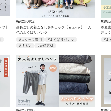
2026/06/12
2026
パンツ】
身長ごとの着こなしをチェック【 ista-ire 】十人十
春夏素
色のよくばりパンツ
注よ
材
#スタッフ着用
#よくばりパンツ
#よ
#リネン
#天然素材
2025/12/05
2025