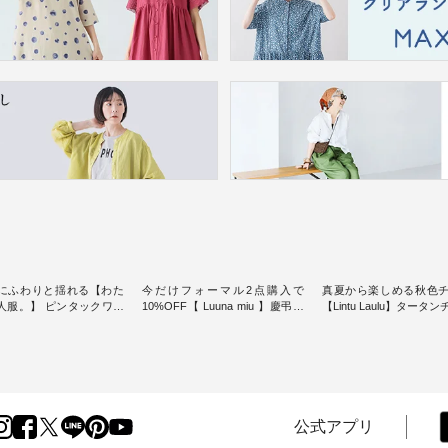
にふわりと揺れる【わた
今だけフォーマル2点購入で
真夏から楽しめる秋色
人服。】 ピンタックワン
10%OFF【 Luuna miu 】慶弔両
【Lintu Laulu】タータ
ンピースス
用ノーカラージャケット ・ 身に
ギャザースカート ・ ゆったりと
を楽しめるのは、 夏のお
纏うだけでほっとする着心地を
した着心地の大人の日
味。 今回ご紹介す
大切にした フォーマル服のオリ
案する、 ナチュランオ
 袖を通すだけでちょっと
ジナルブランド「 Luuna miu 」
ブランド「 Lintu Laulu
り、 見た目にも涼し気な
から、 新たにフォーマルジャケ
季節をまたいで穿ける
常から夏休みの
ットが仲間入り。 ワンピースと
スカートが新登場。 真夏にうれ
けまで、 暑い夏にぴった
のバランスを考え、 丈感やシル
しい涼やかさと、 秋を
公式アプリ
す。 モデル身長：
エット、着心地まで丁寧に設
きる落ち着いた色合い