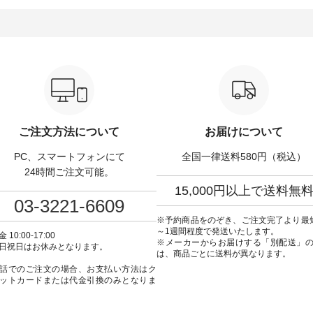
-------
計。 特別な日を心地よく過ごせ
えたアイテムを、 詳し
-------------------------- ■
る一着に仕上げました。 モデル
します。 モデル身長：164cm ---
タックワンピース
身長：164cm -----------------------
-------------------------- Li
900（税込） ・ホワイト ・
------ Luuna miu --------------------
----------------------------- ■タータ
クブルー ・ネイビー [ 注
--------- ■【慶弔両用】ノーカラ
ンチェックギャザース
O-263W-29752 ] ----
ーフォーマルジャケット
¥9,900（税込） ・レッ
------------- ▶️ お買い物
¥16,500（税込） [ 注文番号：
リーン系 [ 注文番号：
のタグをタップ またはプ
KOA-262O-31095 ] ■【慶弔両
263S-27183 ] -----------------------
（@natulan_official）
用】大切な日のボタンフレアワ
------ ▶️ お買い物は写真のタグを
ラン」で 注
ンピース ¥18,700（税込） [ 注文
タップ またはプロフ
や商品名を検索してみて
番号：KOA-252W-22368 ] ■【慶
（@natulan_official
wear #fashion
弔両用】大切な日のボウタイAラ
「ナチュラン」で 注文
ご注文方法について
お届けについて
ulan #今日のコーデ #コーデ
インワンピース ¥18,700（税
品名を検索してみてく
ト #ファッション #ナチュ
込） [ 注文番号：KOA-252W-
ね。 #lifewear #fashion #natulan
PC、スマートフォンにて
全国一律送料580円（税込）
#日々の暮らし #暮らしを楽
22369 ] -----------------------------
#今日のコーデ #コーデ
#シンプルライフ #シンプル
▶️ お買い物は写真のタグをタッ
#ファッション #ナチュ
24時間ご注文可能。
#大人女子 #ワンピース #
プ またはプロフィール
日々の暮らし #暮らしを楽
15,000円以上で送料無
ック #涼やか素材 #夏ワン
（@natulan_official）からどうぞ
シンプルライフ #シン
03-3221-6609
コーデ #andyarn #アンド
「ナチュラン」で 注文番号や商
デ #大人女子 #スカート 
 #オリジナルブランド
品名を検索してみてください
スカート #チェック柄 #
※予約商品をのぞき、ご注文完了より最
tulan #ナチュラン
ね。 #lifewear #fashion #natulan
チェック #秋色 #夏コーデ #
～1週間程度で発送いたします。
 10:00-17:00
_official.
#今日のコーデ #コーディネート
Laulu #リントゥラウル
※メーカーからお届けする「別配送」
日祝日はお休みとなります。
#ファッション #ナチュラル #
ナルブランド #natulan #ナチュ
は、商品ごとに送料が異なります。
日々の暮らし #暮らしを楽しむ #
ラン #natulan_official.
話でのご注文の場合、お支払い方法はク
シンプルライフ #シンプルコー
ットカードまたは代金引換のみとなりま
デ #大人女子 #フォーマル #ブラ
ックフォーマル #ジャケット #ワ
ンピース #冠婚葬祭 #Luunamiu #