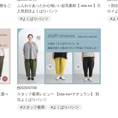
秘密をご
ふんわりあったか心地いい起毛素材【 ista-ire 】大
＜別注
人気別注よくばりパンツ
ロイ
#よくばりパンツ
#よ
2025/07/09
丈選べ
スタッフ着用レビュー 【ista-ire×ナチュラン】 別
注よくばりパンツ
#スタッフ着用
#よくばりパンツ