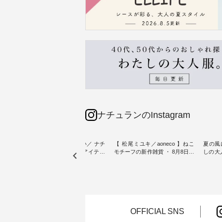
ナチュランのInstagram
sta-
＼今週の新着をおさらい／ ナチ
【 松尾ミユキ／aoneco 】ねこ
夏の風
予約販売
ュランからお届けしたアイテム
モチーフの新作雑貨 ・ 8月8日の
しの大
から スタッフが気になるものを
「世界猫の日」を前に、 愛らし
ピース ・ 軽やかなワ
一部カ
ピックアップ👆 ・ [ This week's
いネコモチーフのアイテムを特
タイル
 15周
NEW ARRIVAL ] // 2026/07/26 -
集。 ナチュランでも人気の
しゃれの醍醐
たく
2026/08/01 // ✨✨ナチュラン15周
「m.m（松尾ミユキ）」と
るのは
 この
年記念✨✨ 8月より、12,000円
「aoneco」から、 持っているだ
ひんや
しまし
（税込）以上ご購入いただいた
けで気分が上がる バッグや雑貨
ワンピース。 日
お客様へ 人気イラストレータ
をご紹介します。 -----------------
お出か
OFFICIAL SNS
介しま
ー、よしいちひろさん
------------ 松尾ミユキ -------------
りの新作で