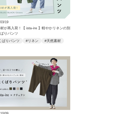
/03/19
材が再入荷！【 ista-ire 】軽やかリネンの別
くばりパンツ
くばりパンツ
#リネン
#天然素材
/10/09