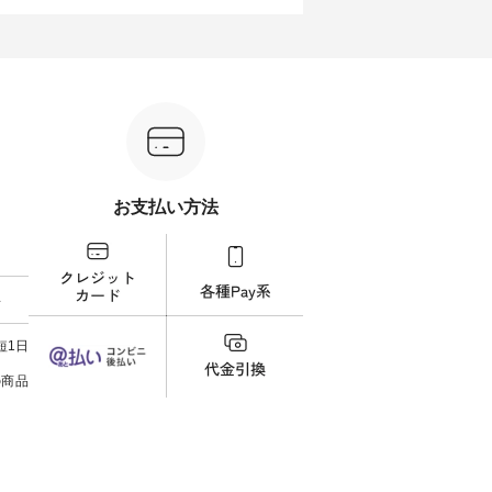
くご紹介
を添えてくれる一枚です。 モデ
ぜひ参考にしてみてください
ナチ
ル身長：164cm --------------------
ね。 ＝＝＝＝＝＝＝＝＝＝＝
ットに
ntu Laulu
--------- HEAVENLY ----------------
8/10（月）AM9:59まで🎫 ＼涼し
ック
------------- ■チェックシャーリン
いリネン服ウィーク開催中⏰／
せた
カート
グフリルネックプルオーバー
対象のリネン100％アイテムを合
す。 販売は8月10日までの期間
ド系 ・グ
¥12,650（税込） ・ホワイト×ブ
計5,000円以上ご購入いただくと
限定で
MTO-
ラック ・ネイビー ・オフ [ 注文
使える【送料無料】クーポンを
ださい。 
番号：DLW-263T-30714 ] --------
プレゼント中◎ ＝＝＝＝＝＝＝
160cm/164cm ---
--------------------- ▶️ お買い物は
＝＝＝＝ ▼今週の「スタッフコ
-------
ィール
写真のタグをタップ またはプロ
ーディネート」着用アイテム ■
----- ■【迷わず決まる】ボーダー
）からどうぞ
フィール（@natulan_official）か
もっと選べるリネンのよくばり
T×
番号や商
らどうぞ 「ナチュラン」で 注文
パンツ ¥9,900（税込） ・モモ
¥19
お支払い方法
ださい
番号や商品名を検索してみてく
・コーヒー ・クロマメ [ 注文番
AM9
ださいね。 #lifewear #fashion
号：IIR-262P-29223 ] -------------
イムセール
ィネート
#natulan #今日のコーデ #コーデ
---------------- ①スタッフ：koishi
チュラ
ラル #
ィネート #ファッション #ナチュ
/ 身長155cm ▼スタッフコメン
・ブラ
しむ #
ラル #日々の暮らし #暮らしを楽
ト 上ほどよい厚みのリネンで軽
ー×ブ
料
プルコー
しむ #シンプルライフ #シンプル
いのに透けないのは嬉しいで
・ブラ
#フレア
コーデ #大人女子 #シャツ #シャ
す。 暑い夏もこれだったら涼し
号：MTO-26
タータン
ツコーデ #フリルシャツ #チェッ
く過ごせますね♪ ピンク×ピンク
------------
短1日
Lintu
クシャツ #チェックシャツコー
の組み合わせにしたかったの
真のタ
 #オリジ
デ #夏コーデ #HEAVENLY #ヘブ
で、 ピンクのボーダーをシアー
ィール（@
の商品
ンリー #natulan #ナチュラン
ブラウスのインナーに合わせて
どうぞ 「ナチュラン」で 注文
#natulan_official.
みました。 --------------------------
号や
--- ②スタッフ：sk / 身長150cm
さいね。 #lifew
▼スタッフコメント ウエストが
#nat
ゴムでしっかりと留まっている
ィネー
ので、 安心してはくことができ
ラル 