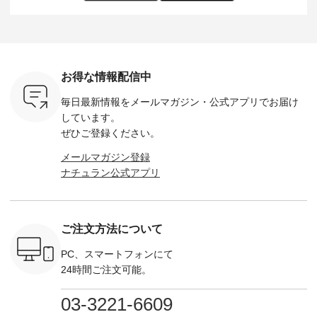
し 【第2
シアーバッグ
--------------------
た。 モデル身長：
モデル身長
ン柄コット
¥3,080（税込） ・
D*g*y -----------------
164cm ----------------
-------------
をプレゼン
Momo ・Leo ・
------------ ■リブ使い
------------- Luuna
---- Lintu L
にな
Maron ・Stella [ 注文
デニムワンピース
miu --------------------
-------------
 旅行や帰
番号：EMW-263B-
¥9,680（税込） ・ネ
--------- ■【慶弔両
タータン
ャーなど楽
31376 ] ■松尾ミユ
イビー ・ブラック [
用】ノーカラーフォ
ャザー
を計画され
キ キャットヘアク
注文番号：DCO-
ーマルジャケット
¥9,900
お得な情報配信中
も多いかと
リップ ¥1,320（税
264W-30707 ] -------
¥16,500（税込） [
ッド系 ・
は、
込） ・Noisettes ・
---------------------- ▶️
注文番号：KOA-
[ 注文番
毎日最新情報をメールマガジン・
公式アプリでお届け
のこれから
Pepper ・Chloe [ 注
お買い物は写真のタ
262O-31095 ] ■【慶
263S-27183 ] --
な 涼し気
文番号：EMW-
グをタップ またはプ
弔両用】大切な日の
-------------
しています。
アップやワ
262A-31375 ] ■松尾
ロフィール
ボタンフレアワンピ
お買い物
ぜひご登録ください。
、ブラウス
ミユキ キャットハ
（@natulan_official）
ース ¥18,700（税
グをタップ
！ そし
ンドルマグ ¥
からどうぞ 「ナチュ
込） [ 注文番号：
ロフ
メールマガジン登録
気「よくば
¥1,650（税込） ・
ラン」で 注文番号や
KOA-252W-22368 ]
（@natulan
ナチュラン公式アプリ
」予約販売
Pumpkin ・Noisettes
商品名を検索してみ
■【慶弔両用】大切
からどうぞ 「ナ
トしていま
・Pepper ・Chloe [
てくださいね。
な日のボウタイAラ
ラン」で 
逃しなく！
注文番号：EMW-
#lifewear #fashion
インワンピース
商品名を
------------
262K-31378 ] --------
#natulan #今日のコ
¥18,700（税込） [
てくだ
---------------------
ーデ #コーディネー
注文番号：KOA-
#lifewear
ご注文方法について
----------
aoneco ---------------
ト #ファッション #
252W-22369 ] -------
#natula
枚目
-------------- ■がま口
ナチュラル #日々の
---------------------- ▶️
ーデ #コ
 ■ista-
ロングウォレット
暮らし #暮らしを楽
お買い物は写真のタ
ト #ファ
PC、スマートフォンにて
っと選べるリ
¥19,690（税込） ・
しむ #シンプルライ
グをタップ またはプ
ナチュラル
24時間ご注文可能。
くばりパン
グレージュ ・ブルー
フ #シンプルコーデ
ロフィール
暮らし #
0（税込） [
グリーン ・ミモザイ
#大人女子 #ワンピ
（@natulan_official）
しむ #シ
R-262P-
エロー ・シルエット
ース #デニム #デニ
からどうぞ 「ナチュ
フ #シン
03-3221-6609
ブルー [ 注文番号：
ムワンピ #別注 #夏
ラン」で 注文番号や
#大人女子