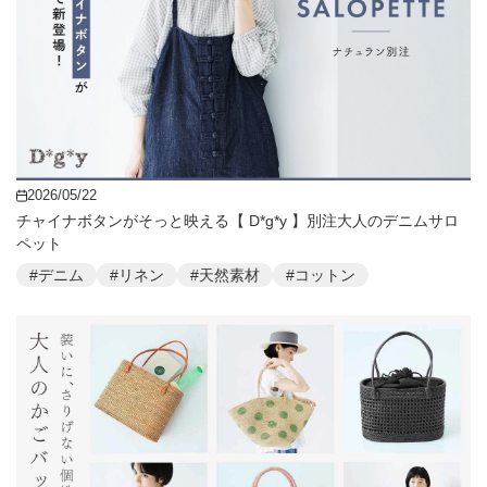
2026/05/22
チャイナボタンがそっと映える【 D*g*y 】別注大人のデニムサロ
ペット
#デニム
#リネン
#天然素材
#コットン