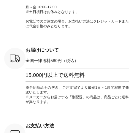
 ■so コ
NCO-262C-31607 ]
コーデ #D*g*y #ディ
商品名を検索してみ
ト #フレ
ネンパナマ
■がま口 ミニウォレ
ージーワイ #natulan
てくださいね。
#チェック
月～金 10:00-17:00
wayTライ
ット ¥9,790（税込）
#ナチュラン
#lifewear #fashion
タンチェッ
※土日祝日はお休みとなります。
ラウス
[ 注文番号：NCO-
#natulan_official.
#natulan #今日のコ
#夏コーデ 
税込） [ 注
242C-08057 ] ■ラテ
ーデ #コーディネー
Laulu 
お電話でのご注文の場合、お支払い方法はクレジットカードまた
O-263T-
ィストート
ト #ファッション #
ル #オリ
は代金引換のみとなります。
¥12,980（税込） [
ナチュラル #日々の
ンド #natulan #ナチ
マクロス
注文番号：NCO-
暮らし #暮らしを楽
ュ
テーパード
262B-31610 ] ■キー
しむ #シンプルライ
#natulan_of
,590（税
カバー ¥2,970（税
フ #シンプルコーデ
注文番号：
込） [ 注文番号：
#大人女子 #フォー
お届けについて
-31349 ]
NCO-222C-00150 ] -
マル #ブラックフォ
6枚目＞
-------------------------
ーマル #ジャケット
全国一律送料580円（税込）
 ピンタック
--- ▶️ お買い物は写
#ワンピース #冠婚
ピース
真のタグをタップ ま
葬祭 #Luunamiu #ル
0（税込） [
たはプロフィール
ウナミウ #オリジナ
15,000円以上で送料無料
：MTO-
（@natulan_official）
ルブランド #natulan
] ＜7～
からどうぞ 「ナチュ
#ナチュラン
UNPLE ボ
ラン」で 注文番号や
#natulan_official.
※予約商品をのぞき、ご注文完了より最短1日～1週間程度で発
ゴイージー
商品名を検索してみ
送いたします。
1,550（税
てくださいね。
※メーカーからお届けする「別配送」の商品は、商品ごとに送料
注文番号：
#lifewear #fashion
が異なります。
-18377 ]
#natulan #今日のコ
■Lintu
ーデ #コーディネー
立体フラワー
ト #ファッション #
ラウス
ナチュラル #日々の
税込） [ 注
暮らし #暮らしを楽
お支払い方法
C-263T-
しむ #シンプルライ