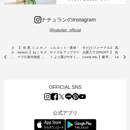
ナチュランのInstagram
@natulan_official
新着をおさ
【 松尾ミユキ／
シルエット・素材・
今だけフォーマル2
真夏から
チュランか
aoneco 】ねこモチ
サイズをアップデー
点購入で10%OFF【
色チェック
したアイテ
ーフの新作雑貨 ・ 8
ト より選びやすく【
Luuna miu 】慶弔両
Laulu
タッフが気
月8日の「世界猫の
D*g*y 】別注リブデ
用ノーカラージャケ
ェックギ
のをピック
日」を前に、 愛らし
ニムワンピース ・
ット ・ 身に纏うだ
ート ・ ゆったりと
s
いネコモチーフのア
心地よく着られるデ
けでほっとする着心
した着心
s NEW
イテムを特集。 ナチ
イリーウェアが人気
地を大切にした フォ
日常着を
L ] //
ュランでも人気の
の 「D*g*y」 より、
ーマル服のオリジナ
ナチュラ
7/26 -
「m.m（松尾ミユ
毎年大人気のナチュ
ルブランド「 Luuna
ルブランド「
OFFICIAL SNS
/ ✨✨ナ
キ）」と
ラン別注 リブデニム
miu 」から、 新たに
Laulu 
5周年記念
「aoneco」から、
ワンピースが登場。
フォーマルジャケッ
をまたい
月より、
持っているだけで気
シルエットや素材を
トが仲間入り。 ワン
ェックス
円（税込）以
分が上がる バッグや
見直し、 さらに魅力
ピースとのバランス
登場。 真夏にうれし
いただいた
雑貨をご紹介しま
的になったアイテム
を考え、 丈感やシル
い涼やかさ
公式アプリ
人気イラス
す。 -------------------
を 詳しくご紹介いた
エット、着心地まで
先取りで
ー、よしい
---------- 松尾ミユキ
します。 モデル身
丁寧に設計。 特別な
いた色合
ろさん
-------------------------
長：164cm / 着用サ
日を心地よく過ごせ
えたアイテ
ochop2）
---- ■松尾ミユキ
イズ：PLUS ---------
る一着に仕上げまし
しくご紹