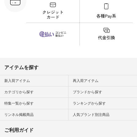
フ #シンプルコーデ
商品詳
#大人女子 #猫 #猫グ
い物は写真
ッズ #世界猫の日 #
ップ また
バッグ #財布 #ポー
フィール
チ #マグカップ #猫
_official）
雑貨 #松尾ミユキ
チュラン」
#aoneco #アオネコ
にアクセス
#natulan #ナチュラ
番号や商品
ン #natulan_official.
してみてく
ar
#natulan #
デ #コー
 #ファッ
アイテムを探す
ナチュラル
ン #日々
#暮らしを
新入荷アイテム
再入荷アイテム
シンプルラ
ンプルコー
カテゴリから探す
ブランドから探す
女子 #夏コ
夏コーデ #
特集一覧から探す
ランキングから探す
#コーデ #
ネン
ficial.
リンネル掲載商品
人気ブランド別注商品
ご利用ガイド