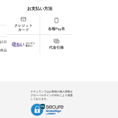
【慶
（@natulan_official）からどうぞ
フィール（@natulan_official）か
もっ
タイAラ
「ナチュラン」で 注文番号や商
らどうぞ 「ナチュラン」で 注文
パンツ
お支払い方法
00（税
品名を検索してみてください
番号や商品名を検索してみてく
・コー
252W-
ね。 #lifewear #fashion #natulan
ださいね。 #lifewear #fashion
号：IIR-262
#今日のコーデ #コーディネート
#natulan #今日のコーデ #コーデ
------
グをタッ
#ファッション #ナチュラル #
ィネート #ファッション #ナチュ
/ 身長155cm
ィール
日々の暮らし #暮らしを楽しむ #
ラル #日々の暮らし #暮らしを楽
ト 上
料
）からどうぞ
シンプルライフ #シンプルコー
しむ #シンプルライフ #シンプル
いの
番号や商
デ #大人女子 #スカート #フレア
コーデ #大人女子 #シャツ #シャ
す。 
ださい
スカート #チェック柄 #タータン
ツコーデ #フリルシャツ #チェッ
く過ご
短1日
チェック #秋色 #夏コーデ #Lintu
クシャツ #チェックシャツコー
の組
ィネート
Laulu #リントゥラウル #オリジ
デ #夏コーデ #HEAVENLY #ヘブ
で、 
の商品
ラル #
ナルブランド #natulan #ナチュ
ンリー #natulan #ナチュラン
ブラ
しむ #
ラン #natulan_official.
#natulan_official.
みました。 ------------
プルコー
--- 
 #ブラ
▼スタ
ト #ワ
ゴム
miu #
ので、
ルブラン
ます♪
色味
を。 
うに、
ナチュランではお客様の個人情報を
ド感をプラ
グローバルサインのSSLにより保護
-----
しております。
uruma 
コメン
でした
する