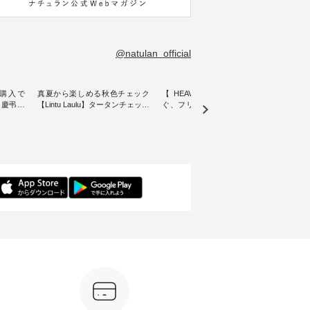
@natulan_official
購入で
真夏から楽しめる秋色チェック
【 HEAVENLY 】軽やかに華や
今週
 】慶弔両
【Lintu Laulu】タータンチェック
ぐ、フリルネックプルオーバー
ト」👖 ナチュランスタッフ
身に
ギャザースカート ・ ゆったりと
・ 天然素材を生かしたナチュラ
アル
着心地を
した着心地の大人の日常着を提
ルスタイルで人気の
します♪ 今回は、8/
服のオリ
案する、 ナチュランオリジナル
「HEAVENLY」から、 新作プル
し、 
miu 」
ブランド「 Lintu Laulu 」から、
オーバーが届きました。 ほんの
いる大
ルジャケ
季節をまたいで穿けるチェック
り透け感のある涼やかな生地
記念ア
スカートが新登場。 真夏にうれ
に、 ふんわりとしたフリルをあ
ネンの
感やシル
しい涼やかさと、 秋を先取りで
しらった襟元が印象的。 シンプ
ッフが
寧に設
きる落ち着いた色合いを兼ね備
ルな装いに、 さりげない華やぎ
ごと
えたアイテムを、 詳しくご紹介
を添えてくれる一枚です。 モデ
ぜひ
ル
します。 モデル身長：164cm ---
ル身長：164cm --------------------
ね。 ＝＝＝＝＝＝＝＝＝＝＝
-------------------------- Lintu Laulu
--------- HEAVENLY ----------------
8/10
---------
----------------------------- ■タータ
------------- ■チェックシャーリン
いリ
ンチェックギャザースカート
グフリルネックプルオーバー
対象の
ケット
¥9,900（税込） ・レッド系 ・グ
¥12,650（税込） ・ホワイト×ブ
計5,
注文番号：
リーン系 [ 注文番号：MTO-
ラック ・ネイビー ・オフ [ 注文
使え
263S-27183 ] -----------------------
番号：DLW-263T-30714 ] --------
プレゼ
フレアワ
------ ▶️ お買い物は写真のタグを
--------------------- ▶️ お買い物は
＝＝＝＝ ▼今週の「
 [ 注文
タップ またはプロフィール
写真のタグをタップ またはプロ
ーディ