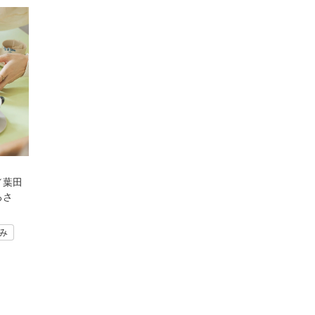
o／葉田
ろさ
み