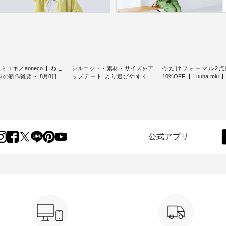
ミユキ／aoneco 】ねこ
シルエット・素材・サイズをア
今だけフォーマル2点
新作雑貨 ・ 8月8日の
ップデート より選びやすく【
10%OFF【 Luuna miu
猫の日」を前に、 愛らし
D*g*y 】別注リブデニムワンピ
用ノーカラージャケット ・ 
モチーフのアイテムを特
ース ・ 心地よく着られるデイリ
纏うだけでほっとする
ーウェアが人気の 「D*g*y」 よ
大切にした フォーマル
m（松尾ミユキ）」と
り、毎年大人気のナチュラン別
ジナルブランド「 Luuna 
eco」から、 持っているだ
注 リブデニムワンピースが登
から、 新たにフォーマ
分が上がる バッグや雑貨
場。 シルエットや素材を見直
ットが仲間入り。 ワンピースと
----------------
し、 さらに魅力的になったアイ
のバランスを考え、 丈
公式アプリ
----- 松尾ミユキ -------------
テムを 詳しくご紹介いたしま
エット、着心地まで丁
-- ■松尾ミユキ シア
す。 モデル身長：164cm / 着用
計。 特別な日を心地よく過ごせ
グ ¥3,080（税込） ・
サイズ：PLUS ---------------------
る一着に仕上げました。 モデ
Leo ・Maron ・Stella [
-------- D*g*y ------------------------
身長：164cm -----------------------
EMW-263B-31376 ] ■
----- ■リブ使いデニムワンピース
------ Luuna miu -----------
ユキ キャットヘアクリ
¥9,680（税込） ・ネイビー ・ブ
--------- ■【慶弔両用】ノーカラ
,320（税込） ・Noisettes
ラック [ 注文番号：DCO-264W-
ーフォーマルジャ
er ・Chloe [ 注文番号：
30707 ] -----------------------------
¥16,500（税込） [ 
-31375 ] ■松尾ミユ
▶️ お買い物は写真のタグをタッ
KOA-262O-31095 ] ■【慶弔両
ャットハンドルマグ ¥
プ またはプロフィール
用】大切な日のボタン
50（税込） ・Pumpkin ・
（@natulan_official）からどうぞ
ンピース ¥18,700（税込）