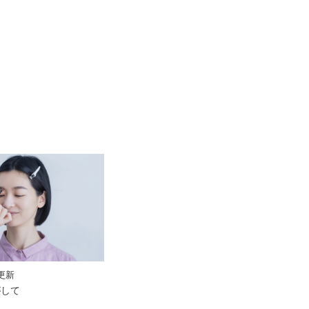
 更新
がして