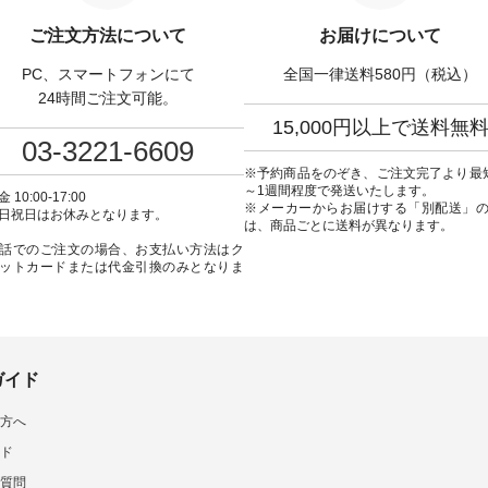
tes ・Pepper ・Chloe [ 注
「ナチュラン」で 注文番号や商
番号：KOA-252W-22368 ] ■
W-262K-31378 ] -----
品名を検索してみてください
弔両用】大切な日のボウ
ご注文方法について
お届けについて
---------------- aoneco ------
ね。 #lifewear #fashion #natulan
インワンピース ¥18,7
----------- ■がま口 ロン
#今日のコーデ #コーディネート
込） [ 注文番号：KOA-
PC、スマートフォンにて
全国一律送料580円（税込）
ット ¥19,690（税込）
#ファッション #ナチュラル #
22369 ] -----------------------------
ージュ ・ブルーグリーン
日々の暮らし #暮らしを楽しむ #
▶️ お買い物は写真のタ
24時間ご注文可能。
ザイエロー ・シルエット
シンプルライフ #シンプルコー
プ またはプロフ
15,000円以上で送料無
[ 注文番号：NCO-262C-
デ #大人女子 #ワンピース #デニ
（@natulan_official
03-3221-6609
ト
ム #デニムワンピ #別注 #夏コー
「ナチュラン」で 注文
90（税込） [ 注文番号：
デ #D*g*y #ディージーワイ
品名を検索してみてく
※予約商品をのぞき、ご注文完了より最
-08057 ] ■ラティスト
#natulan #ナチュラン
ね。 #lifewear #fashion #natulan
～1週間程度で発送いたします。
 10:00-17:00
12,980（税込） [ 注文番
#natulan_official.
#今日のコーデ #コーデ
※メーカーからお届けする「別配送」
日祝日はお休みとなります。
62B-31610 ] ■キーカ
#ファッション #ナチュ
は、商品ごとに送料が異なります。
2,970（税込） [ 注文番
日々の暮らし #暮らしを楽
話でのご注文の場合、お支払い方法はク
C-00150 ] ----------
シンプルライフ #シン
ットカードまたは代金引換のみとなりま
------ ▶️ お買い物は写
デ #大人女子 #フォーマル
グをタップ またはプロフ
ックフォーマル #ジャケッ
natulan_official）から
ンピース #冠婚葬祭 #Luuna
ルウナミウ #オリジナ
品名を検索してみてくだ
ド #natulan #ナチュラン
ar #fashion
#natulan_official.
ulan #今日のコーデ #コーデ
ガイド
ト #ファッション #ナチュ
#日々の暮らし #暮らしを楽
方へ
#シンプルライフ #シンプル
#大人女子 #猫 #猫グッズ
ド
の日 #バッグ #財布 #ポ
マグカップ #猫雑貨 #松尾
質問