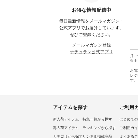
のよくばりパンツ ¥9,900（税
くばりパンツ」予約販売がスタ
Noiset
 #コーデ
込） [ 注文番号：IIR-262P-
ートしています♪ お見逃しな
文番号：EM
お得な情報配信中
#ナチュ
29223 ] -----------------------------
く！ ----------------------------- 今
--------
らしを楽
▶️ お買い物は写真のタグをタッ
週のご紹介アイテム ---------------
------------
毎日最新情報をメールマガジン・
シンプル
プ またはプロフィール
-------------- ＜1枚目右・2枚目＞
グウォレ
 #リネ
（@natulan_official）からどうぞ
■ista-ire もっと選べるリネンの
・グレ
公式アプリでお届けしています。
Vネック
「ナチュラン」で 注文番号や商
よくばりパンツ ¥9,900（税込）
・ミモ
ぜひご登録ください。
#ブルーウ
品名を検索してみてください
[ 注文番号：IIR-262P-29223 ] ＜
ブルー 
ね。 #lifewear #fashion #natulan
1枚目左・3～4枚目＞ ■so コッ
31607 ] ■がま口 ミニウォレッ
メールマガジン登録
#今日のコーデ #コーディネート
トンリネンパナマクロス
¥9,7
ナチュラン公式アプリ
#ファッション #ナチュラル #
2wayTラインブラウス
NCO-242C
月～金
日々の暮らし #暮らしを楽しむ #
¥7,590（税込） [ 注文番号：
ート ¥
※土
シンプルライフ #シンプルコー
CSO-263T-31348 ] コットンリネ
号：NCO-2
デ #大人女子 #パンツ #リネンパ
ンパナマクロス イージーテー
バー ¥
お電
ンツ #よくばりパンツ #テーパー
パードパンツ ¥7,590（税込） [
号：NCO-222
レジ
ドパンツ #限定カラー #再入荷
注文番号：CSO-263P-31349 ] ＜
-------------
す。
#15周年記念 #夏コーデ #ista-ire
5～6枚目＞ ■&yarn ピンタック
真のタ
#イスタイーレ #別注 #natulan #
ワンピース ¥12,900（税込） [ 注
ィール（@
ナチュラン #natulan_official.
文番号：MTO-263W-29752 ] ＜7
どうぞ 「ナチュラン」で 注文番
～8枚目＞ ■UNPLE ボールカー
号や商
ゴイージーパンツ ¥11,550（税
さいね。 #lifewe
込） [ 注文番号：UNL-254P-
#nat
アイテムを探す
ご利用
18377 ] ＜9枚目＞ ■Lintu Laulu
ィネー
立体フラワー刺繍ブラウス
ラル 
新入荷アイテム
特集一覧から探す
はじめての
¥8,800（税込） [ 注文番号：
しむ 
YCC-263T-30689 ] -----------------
コーデ 
再入荷アイテム
ランキングから探す
ご利用ガイ
------------ ▶️商品詳細やお買い物
#世界猫
は写真のタグをタップ またはプ
ーチ #
カテゴリから探す
リンネル掲載商品
よくあるご