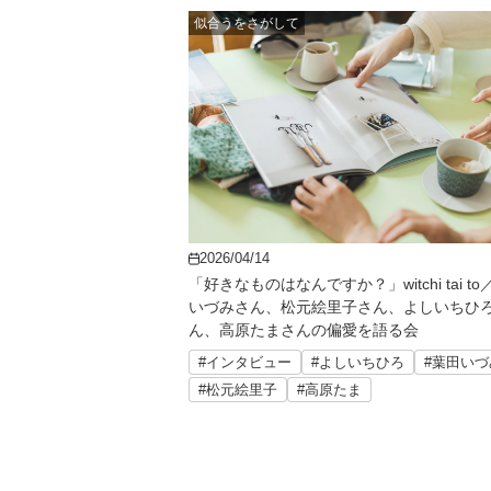
似合うをさがして
2026/04/14
「好きなものはなんですか？」witchi tai t
いづみさん、松元絵里子さん、よしいちひ
ん、高原たまさんの偏愛を語る会
#インタビュー
#よしいちひろ
#葉田いづ
#松元絵里子
#高原たま