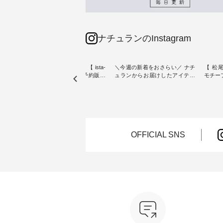
ナチュランのInstagram
素材【
人気カラー再入荷決定！【 ista-
＼今週の新着をおさらい／ ナチ
【 松尾
たりのVネ
ire | よくばりパンツ】予約販売
ュランからお届けしたアイテム
モチーフの
開始 ・ 6月の販売開始とともに
から スタッフが気になるものを
「世界
を大切
大きな反響をいただき、 一部カ
ピックアップ👆 ・ [ This week's
いネコ
blue
ラーは早々に完売となった 15周
NEW ARRIVAL ] // 2026/07/26 -
集。 ナチュランでも人気の
ストが届
年記念のよくばりパンツ。 たく
2026/08/01 // ✨✨ナチュラン15周
「m.
さんのご要望をいただき、 この
年記念✨✨ 8月より、12,000円
「aon
楽しめ
たび待望の再入荷が実現しまし
（税込）以上ご購入いただいた
けで気
。 モ
た。 今回再入荷する10色のカラ
お客様へ 人気イラストレータ
をご紹介します。 -
OFFICIAL SNS
ーを、 改めて詳しくご紹介しま
ー、よしいちひろさん
-------
--------
す。 限定カラーを手に入れられ
（@chocochop2）描き下ろし
--------------
る今だけのチャンス、 ぜひこの
【第2弾】レモン柄コットンバッ
ーバッ
50（税
機会をお見逃しなく！ ▼今回再
グをプレゼント中です💓 8月に
Momo ・
 [ 注
入荷したカラー（計10色） ・コ
なりました☀ 旅行や帰省、レジ
注文番号：
--
ーヒー ・トマト ・セサミ ・モ
ャーなど楽しい予定を計画され
松尾ミ
モ ・グリーンティー ・スミレ
ている方も多いかと思います🌿
ップ ¥1
はプロ
・クロマメ ・レモン ・ブルーベ
今週は、暑さ本番のこれからに
・Pepp
ial）か
リー ・ラズベリー -----------------
ぴったりな 涼し気なセットアッ
EMW-262A
------------ ista-ire ------------------
プやワンピース、ブラウスなど
キ キ
みてく
----------- ■もっと選べるリネン
が新登場！ そして、大人気「よ
¥1,6