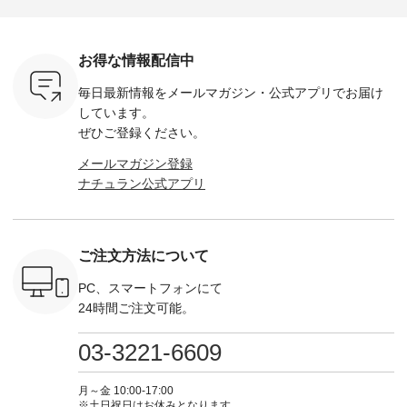
な 涼し気
グをタップ またはプ
弔両用】大切な日の
-------------
31376 ] ■松尾ミユ
アップやワ
ロフィール
ボタンフレアワンピ
お買い物
キ キャットヘアク
、ブラウス
（@natulan_official）
ース ¥18,700（税
グをタップ
リップ ¥1,320（税
！ そし
からどうぞ 「ナチュ
込） [ 注文番号：
ロフ
込） ・Noisettes ・
お得な情報配信中
気「よくば
ラン」で 注文番号や
KOA-252W-22368 ]
（@natulan
Pepper ・Chloe [ 注
」予約販売
商品名を検索してみ
■【慶弔両用】大切
からどうぞ 「ナ
文番号：EMW-
毎日最新情報をメールマガジン・
公式アプリでお届け
トしていま
てくださいね。
な日のボウタイAラ
ラン」で 
262A-31375 ] ■松尾
逃しなく！
#lifewear #fashion
インワンピース
商品名を
しています。
ミユキ キャットハ
------------
#natulan #今日のコ
¥18,700（税込） [
てくだ
ンドルマグ ¥
ぜひご登録ください。
ーデ #コーディネー
注文番号：KOA-
#lifewear
¥1,650（税込） ・
----------
ト #ファッション #
252W-22369 ] -------
#natula
Pumpkin ・Noisettes
メールマガジン登録
枚目
ナチュラル #日々の
---------------------- ▶️
ーデ #コ
・Pepper ・Chloe [
 ■ista-
暮らし #暮らしを楽
お買い物は写真のタ
ト #ファ
ナチュラン公式アプリ
注文番号：EMW-
っと選べるリ
しむ #シンプルライ
グをタップ またはプ
ナチュラル
262K-31378 ] --------
くばりパン
フ #シンプルコーデ
ロフィール
暮らし #
---------------------
0（税込） [
#大人女子 #ワンピ
（@natulan_official）
しむ #シ
aoneco ---------------
R-262P-
ース #デニム #デニ
からどうぞ 「ナチュ
フ #シン
-------------- ■がま口
ムワンピ #別注 #夏
ラン」で 注文番号や
#大人女子
ご注文方法について
ロングウォレット
 ■so コ
コーデ #D*g*y #ディ
商品名を検索してみ
ト #フレ
¥19,690（税込） ・
ネンパナマ
ージーワイ #natulan
てくださいね。
#チェック
PC、スマートフォンにて
グレージュ ・ブルー
wayTライ
#ナチュラン
#lifewear #fashion
タンチェッ
グリーン ・ミモザイ
24時間ご注文可能。
ラウス
#natulan_official.
#natulan #今日のコ
#夏コーデ 
エロー ・シルエット
税込） [ 注
ーデ #コーディネー
Laulu 
ブルー [ 注文番号：
O-263T-
ト #ファッション #
ル #オリ
03-3221-6609
NCO-262C-31607 ]
ナチュラル #日々の
ンド #natulan #ナチ
■がま口 ミニウォレ
マクロス
暮らし #暮らしを楽
ュ
ット ¥9,790（税込）
テーパード
しむ #シンプルライ
#natulan_of
月～金 10:00-17:00
[ 注文番号：NCO-
,590（税
フ #シンプルコーデ
※土日祝日はお休みとなります。
242C-08057 ] ■ラテ