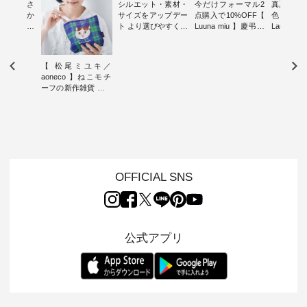
新着をおさ
シルエット・素材・
今だけフォーマル2
真夏から
チュランか
サイズをアップデー
点購入で10%OFF【
色チェック
したアイテ
ト より選びやすく【
Luuna miu 】慶弔両
Laulu
タッフが気
D*g*y 】別注リブデ
用ノーカラージャケ
ェックギ
のをピック
ニムワンピース ・
ット ・ 身に纏うだ
ート ・ ゆったりと
s
心地よく着られるデ
けでほっとする着心
した着心
【 松尾ミユキ／
s NEW
イリーウェアが人気
地を大切にした フォ
日常着を
aoneco 】ねこモチ
L ] //
の 「D*g*y」 より、
ーマル服のオリジナ
ナチュラ
ーフの新作雑貨 ・ 8
7/26 -
毎年大人気のナチュ
ルブランド「 Luuna
ルブランド「
月8日の「世界猫の
/ ✨✨ナ
ラン別注 リブデニム
miu 」から、 新たに
Laulu 
日」を前に、 愛らし
5周年記念
ワンピースが登場。
フォーマルジャケッ
をまたい
いネコモチーフのア
月より、
シルエットや素材を
トが仲間入り。 ワン
ェックス
イテムを特集。 ナチ
円（税込）以
見直し、 さらに魅力
ピースとのバランス
登場。 真夏にうれし
ュランでも人気の
いただいた
的になったアイテム
を考え、 丈感やシル
い涼やかさ
「m.m（松尾ミユ
人気イラス
を 詳しくご紹介いた
エット、着心地まで
先取りで
キ）」と
ー、よしい
します。 モデル身
丁寧に設計。 特別な
いた色合
OFFICIAL SNS
「aoneco」から、
ろさん
長：164cm / 着用サ
日を心地よく過ごせ
えたアイテ
持っているだけで気
ochop2）
イズ：PLUS ---------
る一着に仕上げまし
しくご紹
分が上がる バッグや
し 【第2
--------------------
た。 モデル身長：
モデル身長
雑貨をご紹介しま
ン柄コット
D*g*y -----------------
164cm ----------------
-------------
す。 -------------------
をプレゼン
------------ ■リブ使い
------------- Luuna
---- Lintu L
---------- 松尾ミユキ
にな
デニムワンピース
miu --------------------
-------------
公式アプリ
-------------------------
 旅行や帰
¥9,680（税込） ・ネ
--------- ■【慶弔両
タータン
---- ■松尾ミユキ
ャーなど楽
イビー ・ブラック [
用】ノーカラーフォ
ャザー
シアーバッグ
を計画され
注文番号：DCO-
ーマルジャケット
¥9,900
¥3,080（税込） ・
も多いかと
264W-30707 ] -------
¥16,500（税込） [
ッド系 ・
Momo ・Leo ・
は、
---------------------- ▶️
注文番号：KOA-
[ 注文番
Maron ・Stella [ 注文
のこれから
お買い物は写真のタ
262O-31095 ] ■【慶
263S-27183 ] --
番号：EMW-263B-