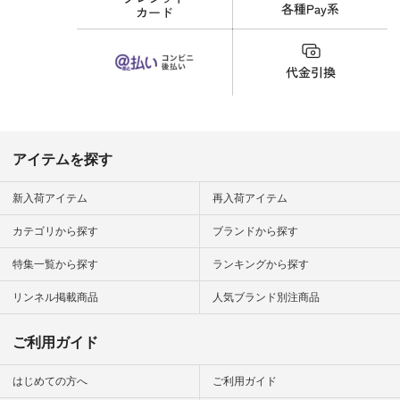
ar
雑貨 #松尾ミユキ
#natulan #
#aoneco #アオネコ
デ #コー
#natulan #ナチュラ
 #ファッ
ン #natulan_official.
ナチュラル
ン #日々
#暮らしを
シンプルラ
ンプルコー
女子 #夏コ
夏コーデ #
アイテムを探す
#コーデ #
ネン
ficial.
新入荷アイテム
再入荷アイテム
カテゴリから探す
ブランドから探す
特集一覧から探す
ランキングから探す
リンネル掲載商品
人気ブランド別注商品
ご利用ガイド
はじめての方へ
ご利用ガイド