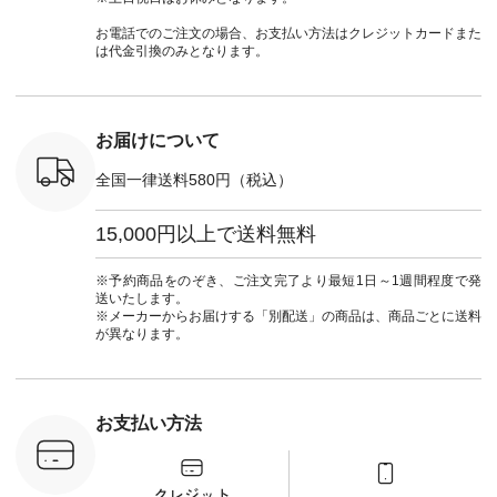
注文番号：
#大人女子 #フォー
ィストート
-31349 ]
マル #ブラックフォ
お電話でのご注文の場合、お支払い方法はクレジットカードまた
¥12,980（税込） [
6枚目＞
ーマル #ジャケット
は代金引換のみとなります。
注文番号：NCO-
 ピンタック
#ワンピース #冠婚
262B-31610 ] ■キー
ピース
葬祭 #Luunamiu #ル
カバー ¥2,970（税
0（税込） [
ウナミウ #オリジナ
込） [ 注文番号：
：MTO-
ルブランド #natulan
NCO-222C-00150 ] -
] ＜7～
#ナチュラン
お届けについて
-------------------------
UNPLE ボ
#natulan_official.
--- ▶️ お買い物は写
ゴイージー
真のタグをタップ ま
全国一律送料580円（税込）
1,550（税
たはプロフィール
注文番号：
（@natulan_official）
-18377 ]
15,000円以上で送料無料
からどうぞ 「ナチュ
■Lintu
ラン」で 注文番号や
立体フラワー
商品名を検索してみ
ラウス
※予約商品をのぞき、ご注文完了より最短1日～1週間程度で発
てくださいね。
税込） [ 注
送いたします。
#lifewear #fashion
C-263T-
※メーカーからお届けする「別配送」の商品は、商品ごとに送料
#natulan #今日のコ
が異なります。
ーデ #コーディネー
商品詳
ト #ファッション #
い物は写真
ナチュラル #日々の
ップ また
暮らし #暮らしを楽
フィール
しむ #シンプルライ
_official）
お支払い方法
フ #シンプルコーデ
チュラン」
#大人女子 #猫 #猫グ
にアクセス
ッズ #世界猫の日 #
番号や商品
バッグ #財布 #ポー
してみてく
チ #マグカップ #猫